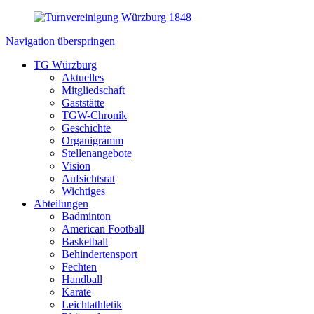
Navigation überspringen
TG Würzburg
Aktuelles
Mitgliedschaft
Gaststätte
TGW-Chronik
Geschichte
Organigramm
Stellenangebote
Vision
Aufsichtsrat
Wichtiges
Abteilungen
Badminton
American Football
Basketball
Behindertensport
Fechten
Handball
Karate
Leichtathletik