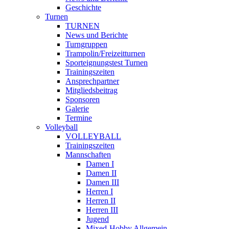
Geschichte
Turnen
TURNEN
News und Berichte
Turngruppen
Trampolin/Freizeitturnen
Sporteignungstest Turnen
Trainingszeiten
Ansprechpartner
Mitgliedsbeitrag
Sponsoren
Galerie
Termine
Volleyball
VOLLEYBALL
Trainingszeiten
Mannschaften
Damen I
Damen II
Damen III
Herren I
Herren II
Herren III
Jugend
Mixed-Hobby Allgemein