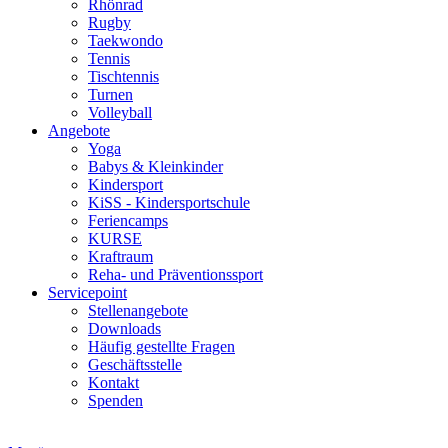
Rhönrad
Rugby
Taekwondo
Tennis
Tischtennis
Turnen
Volleyball
Angebote
Yoga
Babys & Kleinkinder
Kindersport
KiSS - Kindersportschule
Feriencamps
KURSE
Kraftraum
Reha- und Präventionssport
Servicepoint
Stellenangebote
Downloads
Häufig gestellte Fragen
Geschäftsstelle
Kontakt
Spenden