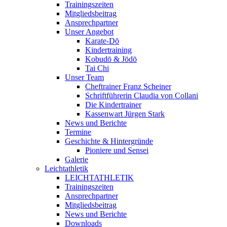
Trainingszeiten
Mitgliedsbeitrag
Ansprechpartner
Unser Angebot
Karate-Dō
Kindertraining
Kobudō & Jōdō
Tai Chi
Unser Team
Cheftrainer Franz Scheiner
Schriftführerin Claudia von Collani
Die Kindertrainer
Kassenwart Jürgen Stark
News und Berichte
Termine
Geschichte & Hintergründe
Pioniere und Sensei
Galerie
Leichtathletik
LEICHTATHLETIK
Trainingszeiten
Ansprechpartner
Mitgliedsbeitrag
News und Berichte
Downloads