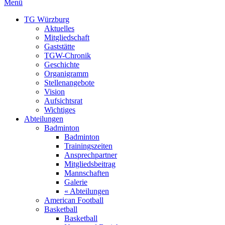
Menü
TG Würzburg
Aktuelles
Mitgliedschaft
Gaststätte
TGW-Chronik
Geschichte
Organigramm
Stellenangebote
Vision
Aufsichtsrat
Wichtiges
Abteilungen
Badminton
Badminton
Trainingszeiten
Ansprechpartner
Mitgliedsbeitrag
Mannschaften
Galerie
« Abteilungen
American Football
Basketball
Basketball