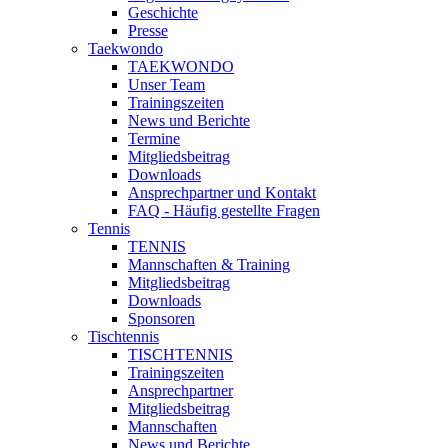
Geschichte
Presse
Taekwondo
TAEKWONDO
Unser Team
Trainingszeiten
News und Berichte
Termine
Mitgliedsbeitrag
Downloads
Ansprechpartner und Kontakt
FAQ - Häufig gestellte Fragen
Tennis
TENNIS
Mannschaften & Training
Mitgliedsbeitrag
Downloads
Sponsoren
Tischtennis
TISCHTENNIS
Trainingszeiten
Ansprechpartner
Mitgliedsbeitrag
Mannschaften
News und Berichte