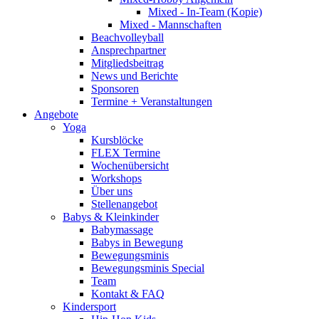
Mixed - In-Team (Kopie)
Mixed - Mannschaften
Beachvolleyball
Ansprechpartner
Mitgliedsbeitrag
News und Berichte
Sponsoren
Termine + Veranstaltungen
Angebote
Yoga
Kursblöcke
FLEX Termine
Wochenübersicht
Workshops
Über uns
Stellenangebot
Babys & Kleinkinder
Babymassage
Babys in Bewegung
Bewegungsminis
Bewegungsminis Special
Team
Kontakt & FAQ
Kindersport