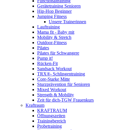
Functionaltraining
Gerätetraining Senioren
Hip-Hop Beginner
Jumping Fitness
Unsere Trainerinnen
Lauftraining
Mama fit - Baby mit
Mobility & Stretch
Outdoor-Fitness
Pilates
Pilates für Schwangere
Pump it!
Rücken-Fit
Sandsack Workout
TRX®- Schlingentraining
Core-Starke Mitte
Sturzprävention für Senioren
Mixed Workout
Strength & Mobility
Zeit für dich-TGW Frauenkurs
Kraftraum
KRAFTRAUM
Öffnungszeiten
Trainingbereich
Probetraining