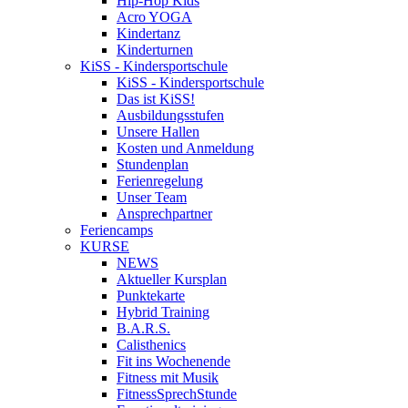
Hip-Hop Kids
Acro YOGA
Kindertanz
Kinderturnen
KiSS - Kindersportschule
KiSS - Kindersportschule
Das ist KiSS!
Ausbildungsstufen
Unsere Hallen
Kosten und Anmeldung
Stundenplan
Ferienregelung
Unser Team
Ansprechpartner
Feriencamps
KURSE
NEWS
Aktueller Kursplan
Punktekarte
Hybrid Training
B.A.R.S.
Calisthenics
Fit ins Wochenende
Fitness mit Musik
FitnessSprechStunde