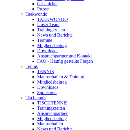
Geschichte
Presse
Taekwondo
TAEKWONDO
Unser Team
Trainingszeiten
News und Berichte
Termine
Mitgliedsbeitrag
Downloads
Ansprechpartner und Kontakt
FAQ - Häufig gestellte Fragen
Tennis
TENNIS
Mannschaften & Training
Mitgliedsbeitrag
Downloads
Sponsoren
Tischtennis
TISCHTENNIS
Trainingszeiten
Ansprechpartner
Mitgliedsbeitrag
Mannschaften
News und Berichte