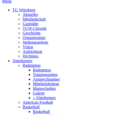
Menü
TG Würzburg
Aktuelles
Mitgliedschaft
Gaststätte
TGW-Chronik
Geschichte
Organigramm
Stellenangebote
Vision
Aufsichtsrat
Wichtiges
Abteilungen
Badminton
Badminton
Trainingszeiten
Ansprechpartner
Mitgliedsbeitrag
Mannschaften
Galerie
« Abteilungen
American Football
Basketball
Basketball