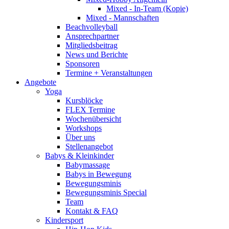
Mixed - In-Team (Kopie)
Mixed - Mannschaften
Beachvolleyball
Ansprechpartner
Mitgliedsbeitrag
News und Berichte
Sponsoren
Termine + Veranstaltungen
Angebote
Yoga
Kursblöcke
FLEX Termine
Wochenübersicht
Workshops
Über uns
Stellenangebot
Babys & Kleinkinder
Babymassage
Babys in Bewegung
Bewegungsminis
Bewegungsminis Special
Team
Kontakt & FAQ
Kindersport