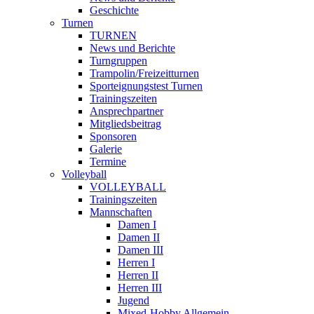
Geschichte
Turnen
TURNEN
News und Berichte
Turngruppen
Trampolin/Freizeitturnen
Sporteignungstest Turnen
Trainingszeiten
Ansprechpartner
Mitgliedsbeitrag
Sponsoren
Galerie
Termine
Volleyball
VOLLEYBALL
Trainingszeiten
Mannschaften
Damen I
Damen II
Damen III
Herren I
Herren II
Herren III
Jugend
Mixed-Hobby Allgemein