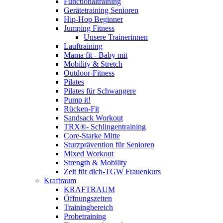
Functionaltraining
Gerätetraining Senioren
Hip-Hop Beginner
Jumping Fitness
Unsere Trainerinnen
Lauftraining
Mama fit - Baby mit
Mobility & Stretch
Outdoor-Fitness
Pilates
Pilates für Schwangere
Pump it!
Rücken-Fit
Sandsack Workout
TRX®- Schlingentraining
Core-Starke Mitte
Sturzprävention für Senioren
Mixed Workout
Strength & Mobility
Zeit für dich-TGW Frauenkurs
Kraftraum
KRAFTRAUM
Öffnungszeiten
Trainingbereich
Probetraining