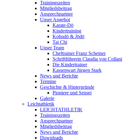
Trainingszeiten
Mitgliedsbeitrag
Ansprechpartner
Unser Angebot
Karate-Dō
Kindertraining
Kobudō & Jōdō
Tai Chi
Unser Team
Cheftrainer Franz Scheiner
Schriftführerin Claudia von Collani
Die Kindertrainer
Kassenwart Jürgen Stark
News und Berichte
Termine
Geschichte & Hintergründe
Pioniere und Sensei
Galerie
Leichtathletik
LEICHTATHLETIK
Trainingszeiten
Ansprechpartner
Mitgliedsbeitrag
News und Berichte
Downloads