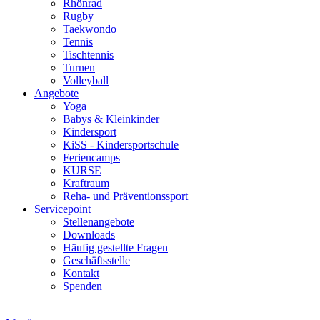
Rhönrad
Rugby
Taekwondo
Tennis
Tischtennis
Turnen
Volleyball
Angebote
Yoga
Babys & Kleinkinder
Kindersport
KiSS - Kindersportschule
Feriencamps
KURSE
Kraftraum
Reha- und Präventionssport
Servicepoint
Stellenangebote
Downloads
Häufig gestellte Fragen
Geschäftsstelle
Kontakt
Spenden