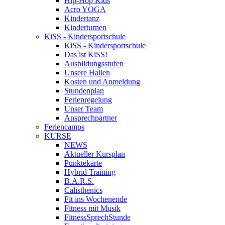
Hip-Hop Kids
Acro YOGA
Kindertanz
Kinderturnen
KiSS - Kindersportschule
KiSS - Kindersportschule
Das ist KiSS!
Ausbildungsstufen
Unsere Hallen
Kosten und Anmeldung
Stundenplan
Ferienregelung
Unser Team
Ansprechpartner
Feriencamps
KURSE
NEWS
Aktueller Kursplan
Punktekarte
Hybrid Training
B.A.R.S.
Calisthenics
Fit ins Wochenende
Fitness mit Musik
FitnessSprechStunde