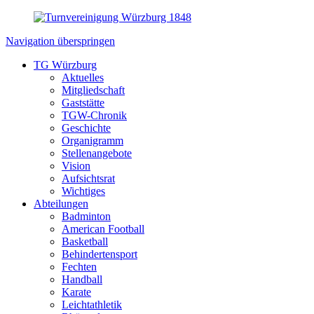
Navigation überspringen
TG Würzburg
Aktuelles
Mitgliedschaft
Gaststätte
TGW-Chronik
Geschichte
Organigramm
Stellenangebote
Vision
Aufsichtsrat
Wichtiges
Abteilungen
Badminton
American Football
Basketball
Behindertensport
Fechten
Handball
Karate
Leichtathletik