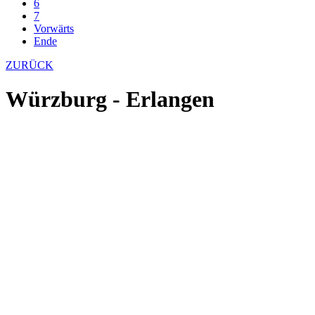
6
7
Vorwärts
Ende
ZURÜCK
Würzburg - Erlangen