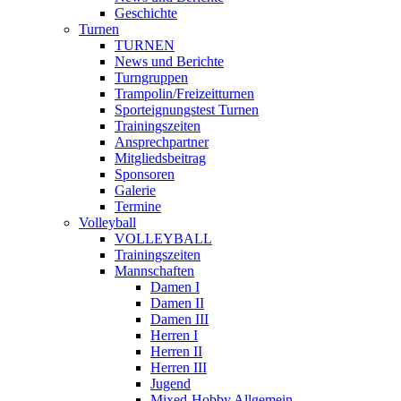
Geschichte
Turnen
TURNEN
News und Berichte
Turngruppen
Trampolin/Freizeitturnen
Sporteignungstest Turnen
Trainingszeiten
Ansprechpartner
Mitgliedsbeitrag
Sponsoren
Galerie
Termine
Volleyball
VOLLEYBALL
Trainingszeiten
Mannschaften
Damen I
Damen II
Damen III
Herren I
Herren II
Herren III
Jugend
Mixed-Hobby Allgemein