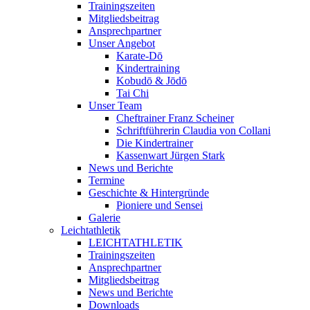
Trainingszeiten
Mitgliedsbeitrag
Ansprechpartner
Unser Angebot
Karate-Dō
Kindertraining
Kobudō & Jōdō
Tai Chi
Unser Team
Cheftrainer Franz Scheiner
Schriftführerin Claudia von Collani
Die Kindertrainer
Kassenwart Jürgen Stark
News und Berichte
Termine
Geschichte & Hintergründe
Pioniere und Sensei
Galerie
Leichtathletik
LEICHTATHLETIK
Trainingszeiten
Ansprechpartner
Mitgliedsbeitrag
News und Berichte
Downloads