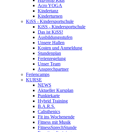
Hip-Hop Kids
Acro YOGA
Kindertanz
Kinderturnen
KiSS - Kindersportschule
KiSS - Kindersportschule
Das ist KiSS!
Ausbildungsstufen
Unsere Hallen
Kosten und Anmeldung
Stundenplan
Ferienregelung
Unser Team
Ansprechpartner
Feriencamps
KURSE
NEWS
Aktueller Kursplan
Punktekarte
Hybrid Training
B.A.R.S.
Calisthenics
Fit ins Wochenende
Fitness mit Musik
FitnessSprechStunde