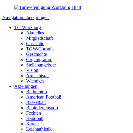
Navigation überspringen
TG Würzburg
Aktuelles
Mitgliedschaft
Gaststätte
TGW-Chronik
Geschichte
Organigramm
Stellenangebote
Vision
Aufsichtsrat
Wichtiges
Abteilungen
Badminton
American Football
Basketball
Behindertensport
Fechten
Handball
Karate
Leichtathletik