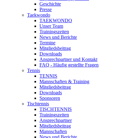
Geschichte
Presse
Taekwondo
TAEKWONDO
Unser Team
Trainingszeiten
News und Berichte
Termine
Mitgliedsbeitrag
Downloads
Ansprechpartner und Kontakt
FAQ - Häufig gestellte Fragen
Tennis
TENNIS
Mannschaften & Training
Mitgliedsbeitrag
Downloads
Sponsoren
Tischtennis
TISCHTENNIS
Trainingszeiten
Ansprechpartner
Mitgliedsbeitrag
Mannschaften
News und Berichte