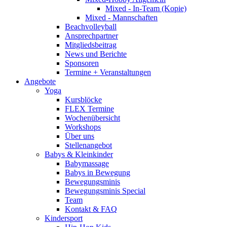
Mixed - In-Team (Kopie)
Mixed - Mannschaften
Beachvolleyball
Ansprechpartner
Mitgliedsbeitrag
News und Berichte
Sponsoren
Termine + Veranstaltungen
Angebote
Yoga
Kursblöcke
FLEX Termine
Wochenübersicht
Workshops
Über uns
Stellenangebot
Babys & Kleinkinder
Babymassage
Babys in Bewegung
Bewegungsminis
Bewegungsminis Special
Team
Kontakt & FAQ
Kindersport