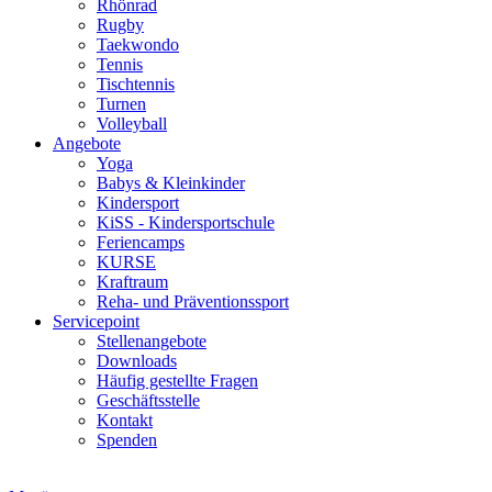
Rhönrad
Rugby
Taekwondo
Tennis
Tischtennis
Turnen
Volleyball
Angebote
Yoga
Babys & Kleinkinder
Kindersport
KiSS - Kindersportschule
Feriencamps
KURSE
Kraftraum
Reha- und Präventionssport
Servicepoint
Stellenangebote
Downloads
Häufig gestellte Fragen
Geschäftsstelle
Kontakt
Spenden