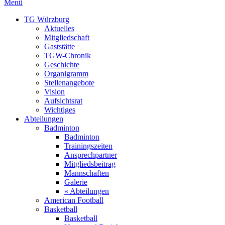
Menü
TG Würzburg
Aktuelles
Mitgliedschaft
Gaststätte
TGW-Chronik
Geschichte
Organigramm
Stellenangebote
Vision
Aufsichtsrat
Wichtiges
Abteilungen
Badminton
Badminton
Trainingszeiten
Ansprechpartner
Mitgliedsbeitrag
Mannschaften
Galerie
« Abteilungen
American Football
Basketball
Basketball