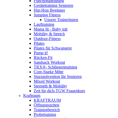
Functionaltraining
Gerätetraining Senioren
Hip-Hop Beginner
Jumping Fitness
Unsere Trainerinnen
Lauftraining
Mama fit - Baby mit
Mobility & Stretch
Outdoor-Fitness
Pilates
Pilates für Schwangere
Pump it!
Rücken-Fit
Sandsack Workout
TRX®- Schlingentraining
Core-Starke Mitte
Sturzprävention für Senioren
Mixed Workout
Strength & Mobility
Zeit für dich-TGW Frauenkurs
Kraftraum
KRAFTRAUM
Öffnungszeiten
Trainingbereich
Probetraining