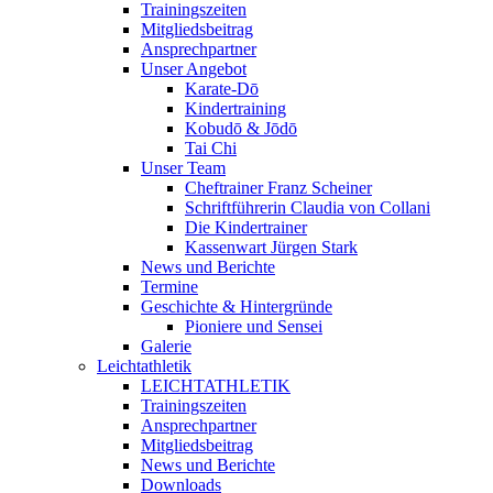
Trainingszeiten
Mitgliedsbeitrag
Ansprechpartner
Unser Angebot
Karate-Dō
Kindertraining
Kobudō & Jōdō
Tai Chi
Unser Team
Cheftrainer Franz Scheiner
Schriftführerin Claudia von Collani
Die Kindertrainer
Kassenwart Jürgen Stark
News und Berichte
Termine
Geschichte & Hintergründe
Pioniere und Sensei
Galerie
Leichtathletik
LEICHTATHLETIK
Trainingszeiten
Ansprechpartner
Mitgliedsbeitrag
News und Berichte
Downloads