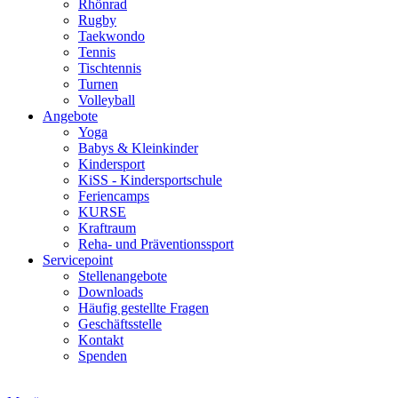
Rhönrad
Rugby
Taekwondo
Tennis
Tischtennis
Turnen
Volleyball
Angebote
Yoga
Babys & Kleinkinder
Kindersport
KiSS - Kindersportschule
Feriencamps
KURSE
Kraftraum
Reha- und Präventionssport
Servicepoint
Stellenangebote
Downloads
Häufig gestellte Fragen
Geschäftsstelle
Kontakt
Spenden