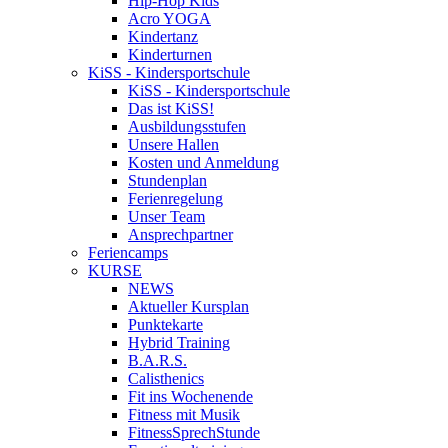
Hip-Hop Kids
Acro YOGA
Kindertanz
Kinderturnen
KiSS - Kindersportschule
KiSS - Kindersportschule
Das ist KiSS!
Ausbildungsstufen
Unsere Hallen
Kosten und Anmeldung
Stundenplan
Ferienregelung
Unser Team
Ansprechpartner
Feriencamps
KURSE
NEWS
Aktueller Kursplan
Punktekarte
Hybrid Training
B.A.R.S.
Calisthenics
Fit ins Wochenende
Fitness mit Musik
FitnessSprechStunde