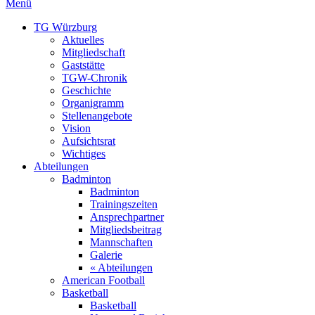
Menü
TG Würzburg
Aktuelles
Mitgliedschaft
Gaststätte
TGW-Chronik
Geschichte
Organigramm
Stellenangebote
Vision
Aufsichtsrat
Wichtiges
Abteilungen
Badminton
Badminton
Trainingszeiten
Ansprechpartner
Mitgliedsbeitrag
Mannschaften
Galerie
« Abteilungen
American Football
Basketball
Basketball