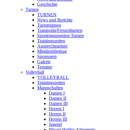
Geschichte
Turnen
TURNEN
News und Berichte
Turngruppen
Trampolin/Freizeitturnen
Sporteignungstest Turnen
Trainingszeiten
Ansprechpartner
Mitgliedsbeitrag
Sponsoren
Galerie
Termine
Volleyball
VOLLEYBALL
Trainingszeiten
Mannschaften
Damen I
Damen II
Damen III
Herren I
Herren II
Herren III
Jugend
Mixed-Hobby Allgemein