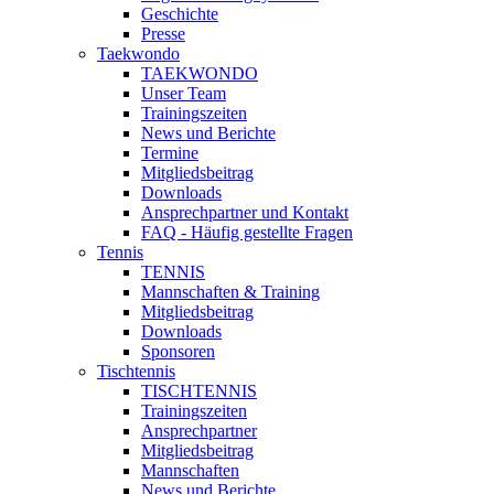
Geschichte
Presse
Taekwondo
TAEKWONDO
Unser Team
Trainingszeiten
News und Berichte
Termine
Mitgliedsbeitrag
Downloads
Ansprechpartner und Kontakt
FAQ - Häufig gestellte Fragen
Tennis
TENNIS
Mannschaften & Training
Mitgliedsbeitrag
Downloads
Sponsoren
Tischtennis
TISCHTENNIS
Trainingszeiten
Ansprechpartner
Mitgliedsbeitrag
Mannschaften
News und Berichte