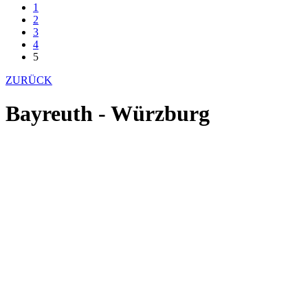
1
2
3
4
5
ZURÜCK
Bayreuth - Würzburg