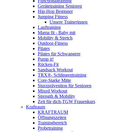
Functionaltraining
Gerätetraining Senioren
Hip-Hop Beginner
Jumping Fitness
Unsere Trainerinnen
Lauftraining
Mama fit - Baby mit
Mobility & Stretch
Outdoor-Fitness
Pilates
Pilates für Schwangere
Pump it!
Rücken-Fit
Sandsack Workout
TRX®- Schlingentraining
Core-Starke Mitte
Sturzprävention für Senioren
Mixed Workout
Strength & Mobility
Zeit für dich-TGW Frauenkurs
Kraftraum
KRAFTRAUM
Öffnungszeiten
Trainingbereich
Probetraining