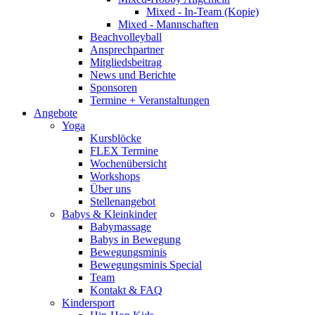
Mixed - In-Team (Kopie)
Mixed - Mannschaften
Beachvolleyball
Ansprechpartner
Mitgliedsbeitrag
News und Berichte
Sponsoren
Termine + Veranstaltungen
Angebote
Yoga
Kursblöcke
FLEX Termine
Wochenübersicht
Workshops
Über uns
Stellenangebot
Babys & Kleinkinder
Babymassage
Babys in Bewegung
Bewegungsminis
Bewegungsminis Special
Team
Kontakt & FAQ
Kindersport