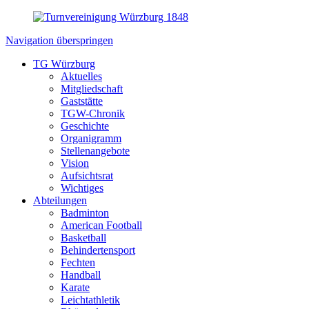
Navigation überspringen
TG Würzburg
Aktuelles
Mitgliedschaft
Gaststätte
TGW-Chronik
Geschichte
Organigramm
Stellenangebote
Vision
Aufsichtsrat
Wichtiges
Abteilungen
Badminton
American Football
Basketball
Behindertensport
Fechten
Handball
Karate
Leichtathletik