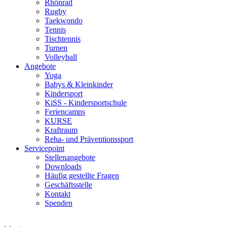
Rhönrad
Rugby
Taekwondo
Tennis
Tischtennis
Turnen
Volleyball
Angebote
Yoga
Babys & Kleinkinder
Kindersport
KiSS - Kindersportschule
Feriencamps
KURSE
Kraftraum
Reha- und Präventionssport
Servicepoint
Stellenangebote
Downloads
Häufig gestellte Fragen
Geschäftsstelle
Kontakt
Spenden