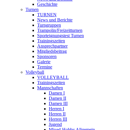
Geschichte
Turnen
TURNEN
News und Berichte
Turngruppen
Trampolin/Freizeitturnen
Sporteignungstest Turnen
Trainingszeiten
Ansprechpartner
Mitgliedsbeitrag
Sponsoren
Galerie
Termine
Volleyball
VOLLEYBALL
Trainingszeiten
Mannschaften
Damen I
Damen II
Damen III
Herren I
Herren II
Herren III
Jugend
Mixed-Hobby Allgemein