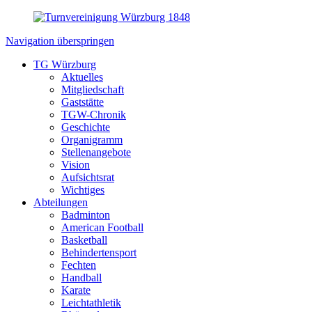
Navigation überspringen
TG Würzburg
Aktuelles
Mitgliedschaft
Gaststätte
TGW-Chronik
Geschichte
Organigramm
Stellenangebote
Vision
Aufsichtsrat
Wichtiges
Abteilungen
Badminton
American Football
Basketball
Behindertensport
Fechten
Handball
Karate
Leichtathletik