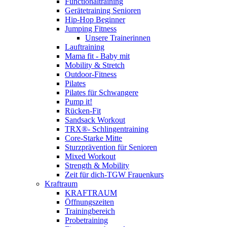
Functionaltraining
Gerätetraining Senioren
Hip-Hop Beginner
Jumping Fitness
Unsere Trainerinnen
Lauftraining
Mama fit - Baby mit
Mobility & Stretch
Outdoor-Fitness
Pilates
Pilates für Schwangere
Pump it!
Rücken-Fit
Sandsack Workout
TRX®- Schlingentraining
Core-Starke Mitte
Sturzprävention für Senioren
Mixed Workout
Strength & Mobility
Zeit für dich-TGW Frauenkurs
Kraftraum
KRAFTRAUM
Öffnungszeiten
Trainingbereich
Probetraining