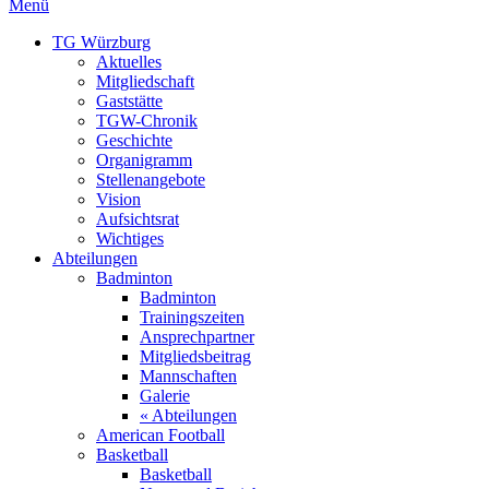
Menü
TG Würzburg
Aktuelles
Mitgliedschaft
Gaststätte
TGW-Chronik
Geschichte
Organigramm
Stellenangebote
Vision
Aufsichtsrat
Wichtiges
Abteilungen
Badminton
Badminton
Trainingszeiten
Ansprechpartner
Mitgliedsbeitrag
Mannschaften
Galerie
« Abteilungen
American Football
Basketball
Basketball