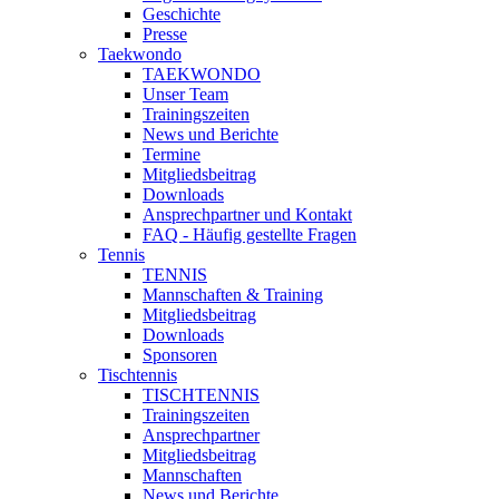
Geschichte
Presse
Taekwondo
TAEKWONDO
Unser Team
Trainingszeiten
News und Berichte
Termine
Mitgliedsbeitrag
Downloads
Ansprechpartner und Kontakt
FAQ - Häufig gestellte Fragen
Tennis
TENNIS
Mannschaften & Training
Mitgliedsbeitrag
Downloads
Sponsoren
Tischtennis
TISCHTENNIS
Trainingszeiten
Ansprechpartner
Mitgliedsbeitrag
Mannschaften
News und Berichte