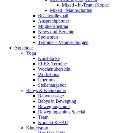
Mixed - In-Team (Kopie)
Mixed - Mannschaften
Beachvolleyball
Ansprechpartner
Mitgliedsbeitrag
News und Berichte
Sponsoren
Termine + Veranstaltungen
Angebote
Yoga
Kursblöcke
FLEX Termine
Wochenübersicht
Workshops
Über uns
Stellenangebot
Babys & Kleinkinder
Babymassage
Babys in Bewegung
Bewegungsminis
Bewegungsminis Special
Team
Kontakt & FAQ
Kindersport