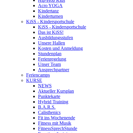
Hip-Hop Kids
Acro YOGA
Kindertanz
Kinderturnen
KiSS - Kindersportschule
KiSS - Kindersportschule
Das ist KiSS!
Ausbildungsstufen
Unsere Hallen
Kosten und Anmeldung
Stundenplan
Ferienregelung
Unser Team
Ansprechpartner
Feriencamps
KURSE
NEWS
Aktueller Kursplan
Punktekarte
Hybrid Training
B.A.R.S.
Calisthenics
Fit ins Wochenende
Fitness mit Musik
FitnessSprechStunde