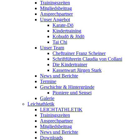
Trainingszeiten
Mitgliedsbeitrag
Ansprechpartner
Unser Angebot
Karate-Dō
Kindertraining
Kobudō & Jōdō
Tai Chi
Unser Team
Cheftrainer Franz Scheiner
Schriftführerin Claudia von Collani
Die Kindertrainer
Kassenwart Jürgen Stark
News und Berichte
Termine
Geschichte & Hintergründe
Pioniere und Sensei
Galerie
Leichtathletik
LEICHTATHLETIK
Trainingszeiten
Ansprechpartner
Mitgliedsbeitrag
News und Berichte
Downloads