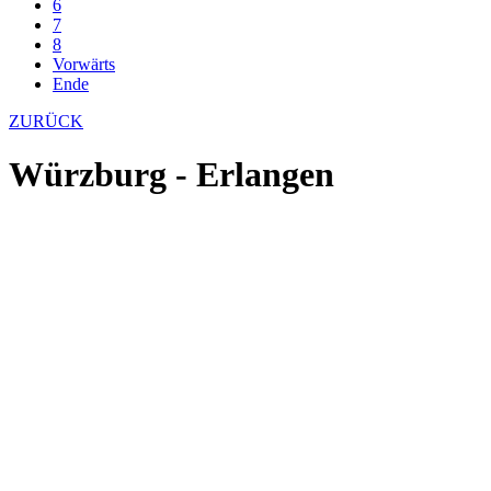
6
7
8
Vorwärts
Ende
ZURÜCK
Würzburg - Erlangen