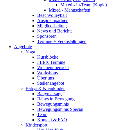
Mixed - In-Team (Kopie)
Mixed - Mannschaften
Beachvolleyball
Ansprechpartner
Mitgliedsbeitrag
News und Berichte
Sponsoren
Termine + Veranstaltungen
Angebote
Yoga
Kursblöcke
FLEX Termine
Wochenübersicht
Workshops
Über uns
Stellenangebot
Babys & Kleinkinder
Babymassage
Babys in Bewegung
Bewegungsminis
Bewegungsminis Special
Team
Kontakt & FAQ
Kindersport