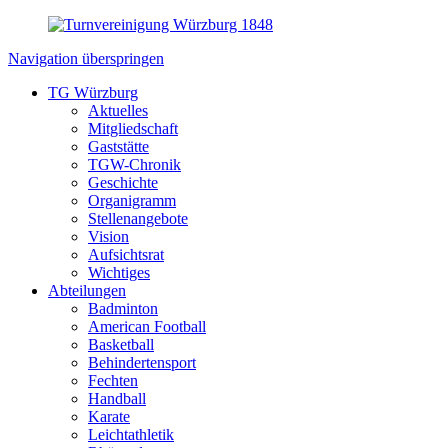
Navigation überspringen
TG Würzburg
Aktuelles
Mitgliedschaft
Gaststätte
TGW-Chronik
Geschichte
Organigramm
Stellenangebote
Vision
Aufsichtsrat
Wichtiges
Abteilungen
Badminton
American Football
Basketball
Behindertensport
Fechten
Handball
Karate
Leichtathletik