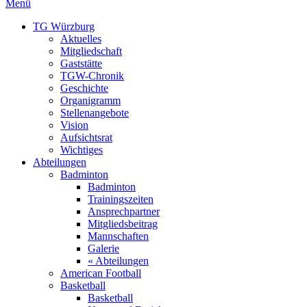
Menü
TG Würzburg
Aktuelles
Mitgliedschaft
Gaststätte
TGW-Chronik
Geschichte
Organigramm
Stellenangebote
Vision
Aufsichtsrat
Wichtiges
Abteilungen
Badminton
Badminton
Trainingszeiten
Ansprechpartner
Mitgliedsbeitrag
Mannschaften
Galerie
« Abteilungen
American Football
Basketball
Basketball