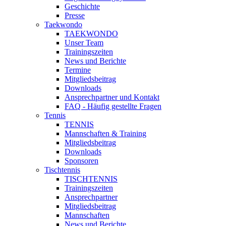
Geschichte
Presse
Taekwondo
TAEKWONDO
Unser Team
Trainingszeiten
News und Berichte
Termine
Mitgliedsbeitrag
Downloads
Ansprechpartner und Kontakt
FAQ - Häufig gestellte Fragen
Tennis
TENNIS
Mannschaften & Training
Mitgliedsbeitrag
Downloads
Sponsoren
Tischtennis
TISCHTENNIS
Trainingszeiten
Ansprechpartner
Mitgliedsbeitrag
Mannschaften
News und Berichte