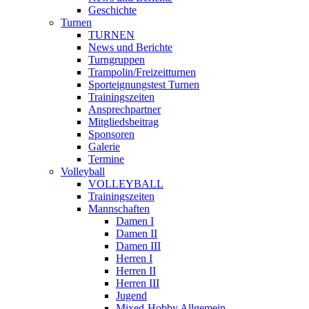
Geschichte
Turnen
TURNEN
News und Berichte
Turngruppen
Trampolin/Freizeitturnen
Sporteignungstest Turnen
Trainingszeiten
Ansprechpartner
Mitgliedsbeitrag
Sponsoren
Galerie
Termine
Volleyball
VOLLEYBALL
Trainingszeiten
Mannschaften
Damen I
Damen II
Damen III
Herren I
Herren II
Herren III
Jugend
Mixed-Hobby Allgemein