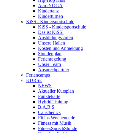
Hip-Hop Kids
Acro YOGA
Kindertanz
Kinderturnen
KiSS - Kindersportschule
KiSS - Kindersportschule
Das ist KiSS!
Ausbildungsstufen
Unsere Hallen
Kosten und Anmeldung
Stundenplan
Ferienregelung
Unser Team
Ansprechpartner
Feriencamps
KURSE
NEWS
Aktueller Kursplan
Punktekarte
Hybrid Training
B.A.R.S.
Calisthenics
Fit ins Wochenende
Fitness mit Musik
FitnessSprechStunde