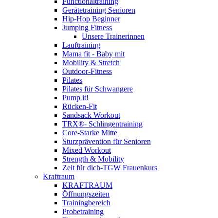
Functionaltraining
Gerätetraining Senioren
Hip-Hop Beginner
Jumping Fitness
Unsere Trainerinnen
Lauftraining
Mama fit - Baby mit
Mobility & Stretch
Outdoor-Fitness
Pilates
Pilates für Schwangere
Pump it!
Rücken-Fit
Sandsack Workout
TRX®- Schlingentraining
Core-Starke Mitte
Sturzprävention für Senioren
Mixed Workout
Strength & Mobility
Zeit für dich-TGW Frauenkurs
Kraftraum
KRAFTRAUM
Öffnungszeiten
Trainingbereich
Probetraining