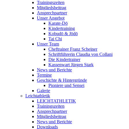
Trainingszeiten
Mitgliedsbeitrag
Ansprechpartner
Unser Angebot
Karate-Dō
Kindertraining
Kobudō & Jōdō
Tai Chi
Unser Team
Cheftrainer Franz Scheiner
Schriftführerin Claudia von Collani
Die Kindertrainer
Kassenwart Jürgen Stark
News und Berichte
Termine
Geschichte & Hintergründe
Pioniere und Sensei
Galerie
Leichtathletik
LEICHTATHLETIK
Trainingszeiten
Ansprechpartner
Mitgliedsbeitrag
News und Berichte
Downloads