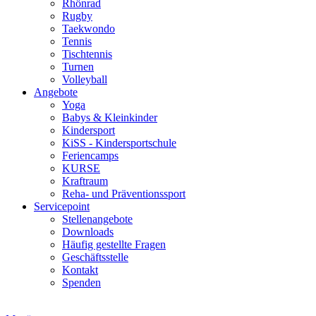
Rhönrad
Rugby
Taekwondo
Tennis
Tischtennis
Turnen
Volleyball
Angebote
Yoga
Babys & Kleinkinder
Kindersport
KiSS - Kindersportschule
Feriencamps
KURSE
Kraftraum
Reha- und Präventionssport
Servicepoint
Stellenangebote
Downloads
Häufig gestellte Fragen
Geschäftsstelle
Kontakt
Spenden