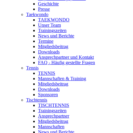
Geschichte
Presse
Taekwondo
TAEKWONDO
Unser Team
Trainingszeiten
News und Berichte
Termine
Mitgliedsbeitrag
Downloads
Ansprechpartner und Kontakt
FAQ - Häufig gestellte Fragen
Tennis
TENNIS
Mannschaften & Training
Mitgliedsbeitrag
Downloads
Sponsoren
Tischtennis
TISCHTENNIS
Trainingszeiten
Ansprechpartner
Mitgliedsbeitrag
Mannschaften
News und Berichte