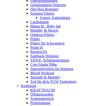
Functionaltraining
Gerätetraining Senioren
Hip-Hop Beginner
Jumping Fitness
Unsere Trainerinnen
Lauftraining
Mama fit - Baby mit
Mobility & Stretch
Outdoor-Fitness
Pilates
Pilates für Schwangere
Pump it!
Rücken-Fit
Sandsack Workout
TRX®- Schlingentraining
Core-Starke Mitte
Sturzprävention für Senioren
Mixed Workout
Strength & Mobility
Zeit für dich-TGW Frauenkurs
Kraftraum
KRAFTRAUM
Öffnungszeiten
Trainingbereich
Probetraining