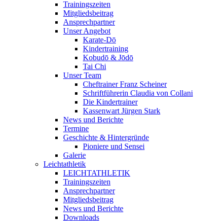
Trainingszeiten
Mitgliedsbeitrag
Ansprechpartner
Unser Angebot
Karate-Dō
Kindertraining
Kobudō & Jōdō
Tai Chi
Unser Team
Cheftrainer Franz Scheiner
Schriftführerin Claudia von Collani
Die Kindertrainer
Kassenwart Jürgen Stark
News und Berichte
Termine
Geschichte & Hintergründe
Pioniere und Sensei
Galerie
Leichtathletik
LEICHTATHLETIK
Trainingszeiten
Ansprechpartner
Mitgliedsbeitrag
News und Berichte
Downloads