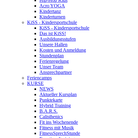
Hip-Hop Kids
Acro YOGA
Kindertanz
Kinderturnen
KiSS - Kindersportschule
KiSS - Kindersportschule
Das ist KiSS!
Ausbildungsstufen
Unsere Hallen
Kosten und Anmeldung
Stundenplan
Ferienregelung
Unser Team
Ansprechpartner
Feriencamps
KURSE
NEWS
Aktueller Kursplan
Punktekarte
Hybrid Training
B.A.R.S.
Calisthenics
Fit ins Wochenende
Fitness mit Musik
FitnessSprechStunde