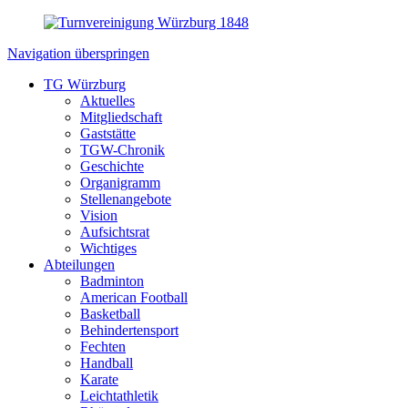
Navigation überspringen
TG Würzburg
Aktuelles
Mitgliedschaft
Gaststätte
TGW-Chronik
Geschichte
Organigramm
Stellenangebote
Vision
Aufsichtsrat
Wichtiges
Abteilungen
Badminton
American Football
Basketball
Behindertensport
Fechten
Handball
Karate
Leichtathletik