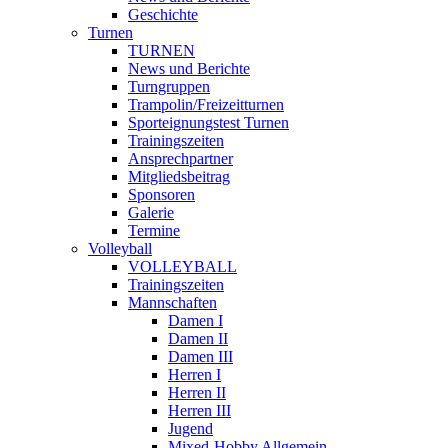
Geschichte
Turnen
TURNEN
News und Berichte
Turngruppen
Trampolin/Freizeitturnen
Sporteignungstest Turnen
Trainingszeiten
Ansprechpartner
Mitgliedsbeitrag
Sponsoren
Galerie
Termine
Volleyball
VOLLEYBALL
Trainingszeiten
Mannschaften
Damen I
Damen II
Damen III
Herren I
Herren II
Herren III
Jugend
Mixed-Hobby Allgemein