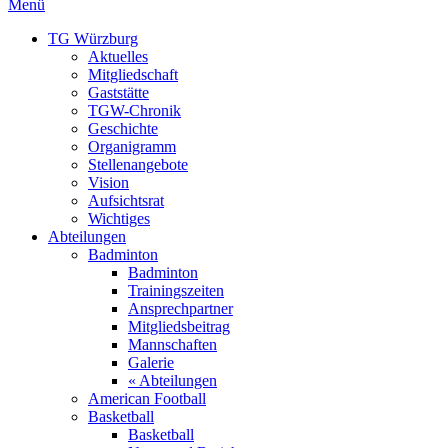
Menü
TG Würzburg
Aktuelles
Mitgliedschaft
Gaststätte
TGW-Chronik
Geschichte
Organigramm
Stellenangebote
Vision
Aufsichtsrat
Wichtiges
Abteilungen
Badminton
Badminton
Trainingszeiten
Ansprechpartner
Mitgliedsbeitrag
Mannschaften
Galerie
« Abteilungen
American Football
Basketball
Basketball