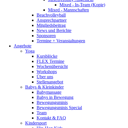
Mixed - In-Team (Kopie)
Mixed - Mannschaften
Beachvolleyball
Ansprechpartner
Mitgliedsbeitrag
News und Berichte
Sponsoren
Termine + Veranstaltungen
Angebote
Yoga
Kursblöcke
FLEX Termine
Wochenübersicht
Workshops
Über uns
Stellenangebot
Babys & Kleinkinder
Babymassage
Babys in Bewegung
Bewegungsminis
Bewegungsminis Special
Team
Kontakt & FAQ
Kindersport