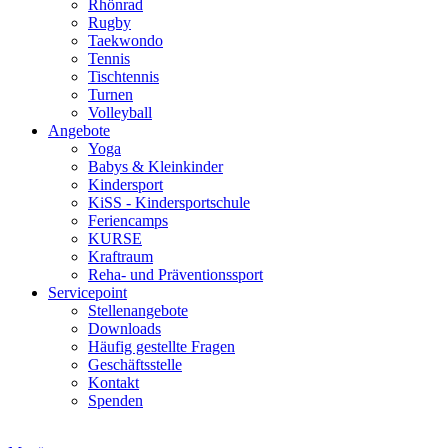
Rhönrad
Rugby
Taekwondo
Tennis
Tischtennis
Turnen
Volleyball
Angebote
Yoga
Babys & Kleinkinder
Kindersport
KiSS - Kindersportschule
Feriencamps
KURSE
Kraftraum
Reha- und Präventionssport
Servicepoint
Stellenangebote
Downloads
Häufig gestellte Fragen
Geschäftsstelle
Kontakt
Spenden