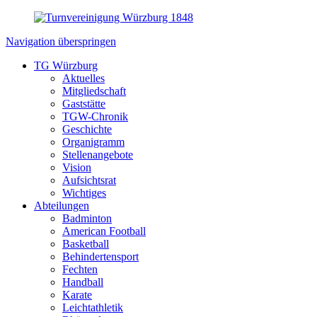
Navigation überspringen
TG Würzburg
Aktuelles
Mitgliedschaft
Gaststätte
TGW-Chronik
Geschichte
Organigramm
Stellenangebote
Vision
Aufsichtsrat
Wichtiges
Abteilungen
Badminton
American Football
Basketball
Behindertensport
Fechten
Handball
Karate
Leichtathletik