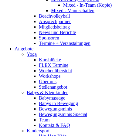
Mixed - In-Team (Kopie)
Mixed - Mannschaften
Beachvolleyball
Ansprechpartner
Mitgliedsbeitrag
News und Berichte
Sponsoren
Termine + Veranstaltungen
Angebote
Yoga
Kursblöcke
FLEX Termine
Wochenübersicht
Workshops
Über uns
Stellenangebot
Babys & Kleinkinder
Babymassage
Babys in Bewegung
Bewegungsminis
Bewegungsminis Special
Team
Kontakt & FAQ
Kindersport