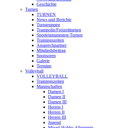
Geschichte
Turnen
TURNEN
News und Berichte
Turngruppen
Trampolin/Freizeitturnen
Sporteignungstest Turnen
Trainingszeiten
Ansprechpartner
Mitgliedsbeitrag
Sponsoren
Galerie
Termine
Volleyball
VOLLEYBALL
Trainingszeiten
Mannschaften
Damen I
Damen II
Damen III
Herren I
Herren II
Herren III
Jugend
Mixed-Hobby Allgemein