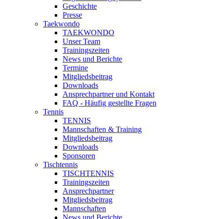
Geschichte
Presse
Taekwondo
TAEKWONDO
Unser Team
Trainingszeiten
News und Berichte
Termine
Mitgliedsbeitrag
Downloads
Ansprechpartner und Kontakt
FAQ - Häufig gestellte Fragen
Tennis
TENNIS
Mannschaften & Training
Mitgliedsbeitrag
Downloads
Sponsoren
Tischtennis
TISCHTENNIS
Trainingszeiten
Ansprechpartner
Mitgliedsbeitrag
Mannschaften
News und Berichte