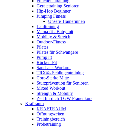
Functionaltraining
Gerätetraining Senioren
Hip-Hop Beginner
Jumping Fitness
Unsere Trainerinnen
Lauftraining
Mama fit - Baby mit
Mobility & Stretch
Outdoor-Fitness
Pilates
Pilates für Schwangere
Pump it!
Rücken-Fit
Sandsack Workout
TRX®- Schlingentraining
Core-Starke Mitte
Sturzprävention für Senioren
Mixed Workout
Strength & Mobility
Zeit für dich-TGW Frauenkurs
Kraftraum
KRAFTRAUM
Öffnungszeiten
Trainingbereich
Probetraining