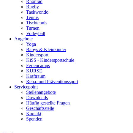
Rhönrad
Rugby
Taekwondo
Tennis
Tischtennis
Turnen
Volleyball
Angebote
Yoga
Babys & Kleinkinder
Kindersport
KiSS - Kindersportschule
Feriencamps
KURSE
Kraftraum
Reha- und Präventionssport
Servicepoint
Stellenangebote
Downloads
Häufig gestellte Fragen
Geschäftsstelle
Kontakt
Spenden