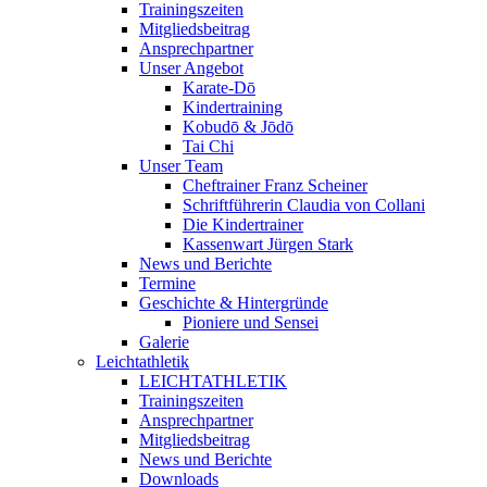
Trainingszeiten
Mitgliedsbeitrag
Ansprechpartner
Unser Angebot
Karate-Dō
Kindertraining
Kobudō & Jōdō
Tai Chi
Unser Team
Cheftrainer Franz Scheiner
Schriftführerin Claudia von Collani
Die Kindertrainer
Kassenwart Jürgen Stark
News und Berichte
Termine
Geschichte & Hintergründe
Pioniere und Sensei
Galerie
Leichtathletik
LEICHTATHLETIK
Trainingszeiten
Ansprechpartner
Mitgliedsbeitrag
News und Berichte
Downloads