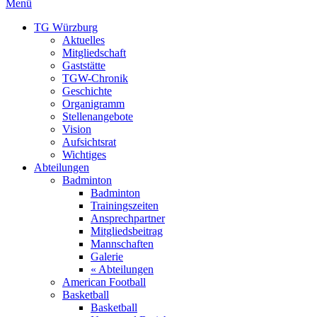
Menü
TG Würzburg
Aktuelles
Mitgliedschaft
Gaststätte
TGW-Chronik
Geschichte
Organigramm
Stellenangebote
Vision
Aufsichtsrat
Wichtiges
Abteilungen
Badminton
Badminton
Trainingszeiten
Ansprechpartner
Mitgliedsbeitrag
Mannschaften
Galerie
« Abteilungen
American Football
Basketball
Basketball