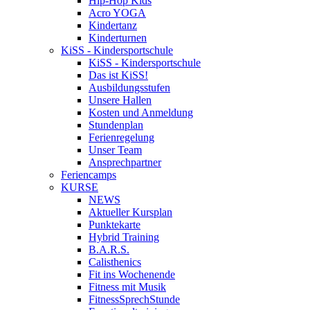
Hip-Hop Kids
Acro YOGA
Kindertanz
Kinderturnen
KiSS - Kindersportschule
KiSS - Kindersportschule
Das ist KiSS!
Ausbildungsstufen
Unsere Hallen
Kosten und Anmeldung
Stundenplan
Ferienregelung
Unser Team
Ansprechpartner
Feriencamps
KURSE
NEWS
Aktueller Kursplan
Punktekarte
Hybrid Training
B.A.R.S.
Calisthenics
Fit ins Wochenende
Fitness mit Musik
FitnessSprechStunde