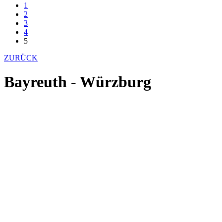
1
2
3
4
5
ZURÜCK
Bayreuth - Würzburg