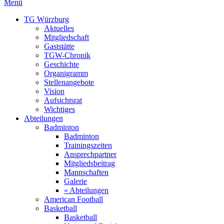
Menü
TG Würzburg
Aktuelles
Mitgliedschaft
Gaststätte
TGW-Chronik
Geschichte
Organigramm
Stellenangebote
Vision
Aufsichtsrat
Wichtiges
Abteilungen
Badminton
Badminton
Trainingszeiten
Ansprechpartner
Mitgliedsbeitrag
Mannschaften
Galerie
« Abteilungen
American Football
Basketball
Basketball