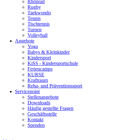
Rhönrad
Rugby
Taekwondo
Tennis
Tischtennis
Turnen
Volleyball
Angebote
Yoga
Babys & Kleinkinder
Kindersport
KiSS - Kindersportschule
Feriencamps
KURSE
Kraftraum
Reha- und Präventionssport
Servicepoint
Stellenangebote
Downloads
Häufig gestellte Fragen
Geschäftsstelle
Kontakt
Spenden