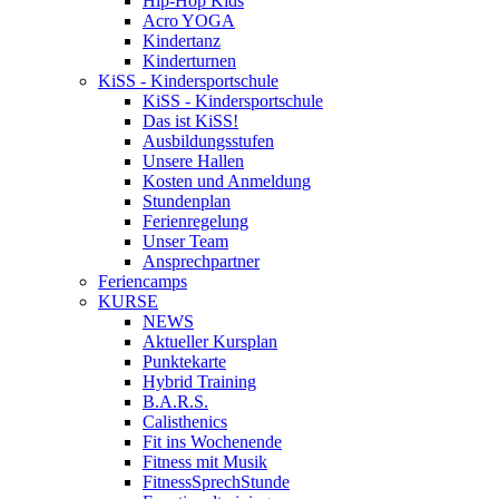
Hip-Hop Kids
Acro YOGA
Kindertanz
Kinderturnen
KiSS - Kindersportschule
KiSS - Kindersportschule
Das ist KiSS!
Ausbildungsstufen
Unsere Hallen
Kosten und Anmeldung
Stundenplan
Ferienregelung
Unser Team
Ansprechpartner
Feriencamps
KURSE
NEWS
Aktueller Kursplan
Punktekarte
Hybrid Training
B.A.R.S.
Calisthenics
Fit ins Wochenende
Fitness mit Musik
FitnessSprechStunde