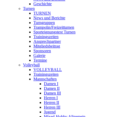
Geschichte
Turnen
TURNEN
News und Berichte
Turngruppen
Trampolin/Freizeitturnen
Sporteignungstest Turnen
Trainingszeiten
Ansprechpartner
Mitgliedsbeitrag
Sponsoren
Galerie
Termine
Volleyball
VOLLEYBALL
Trainingszeiten
Mannschaften
Damen I
Damen II
Damen III
Herren I
Herren II
Herren III
Jugend
Mixed-Hobby Allgemein