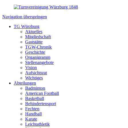
Navigation überspringen
TG Würzburg
Aktuelles
Mitgliedschaft
Gaststätte
TGW-Chronik
Geschichte
Organigramm
Stellenangebote
Vision
Aufsichtsrat
Wichtiges
Abteilungen
Badminton
American Football
Basketball
Behindertensport
Fechten
Handball
Karate
Leichtathletik