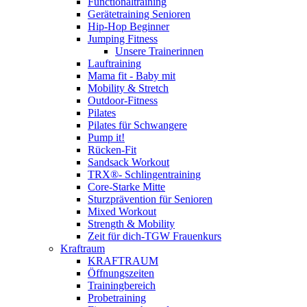
Functionaltraining
Gerätetraining Senioren
Hip-Hop Beginner
Jumping Fitness
Unsere Trainerinnen
Lauftraining
Mama fit - Baby mit
Mobility & Stretch
Outdoor-Fitness
Pilates
Pilates für Schwangere
Pump it!
Rücken-Fit
Sandsack Workout
TRX®- Schlingentraining
Core-Starke Mitte
Sturzprävention für Senioren
Mixed Workout
Strength & Mobility
Zeit für dich-TGW Frauenkurs
Kraftraum
KRAFTRAUM
Öffnungszeiten
Trainingbereich
Probetraining