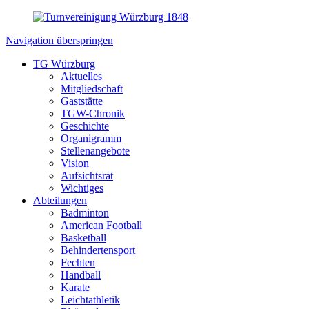
Navigation überspringen
TG Würzburg
Aktuelles
Mitgliedschaft
Gaststätte
TGW-Chronik
Geschichte
Organigramm
Stellenangebote
Vision
Aufsichtsrat
Wichtiges
Abteilungen
Badminton
American Football
Basketball
Behindertensport
Fechten
Handball
Karate
Leichtathletik