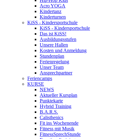
Hip-Hop Kids
Acro YOGA
Kindertanz
Kinderturnen
KiSS - Kindersportschule
KiSS - Kindersportschule
Das ist KiSS!
Ausbildungsstufen
Unsere Hallen
Kosten und Anmeldung
Stundenplan
Ferienregelung
Unser Team
Ansprechpartner
Feriencamps
KURSE
NEWS
Aktueller Kursplan
Punktekarte
Hybrid Training
B.A.R.S.
Calisthenics
Fit ins Wochenende
Fitness mit Musik
FitnessSprechStunde