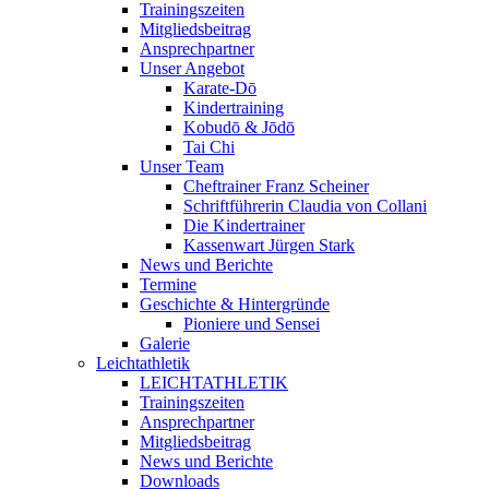
Trainingszeiten
Mitgliedsbeitrag
Ansprechpartner
Unser Angebot
Karate-Dō
Kindertraining
Kobudō & Jōdō
Tai Chi
Unser Team
Cheftrainer Franz Scheiner
Schriftführerin Claudia von Collani
Die Kindertrainer
Kassenwart Jürgen Stark
News und Berichte
Termine
Geschichte & Hintergründe
Pioniere und Sensei
Galerie
Leichtathletik
LEICHTATHLETIK
Trainingszeiten
Ansprechpartner
Mitgliedsbeitrag
News und Berichte
Downloads