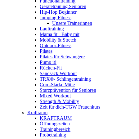
Functionaltraining
Gerätetraining Senioren
Hip-Hop Beginner
Jumping Fitness
Unsere Trainerinnen
Lauftraining
Mama fit - Baby mit
Mobility & Stretch
Outdoor-Fitness
Pilates
Pilates für Schwangere
Pump it!
Rücken-Fit
Sandsack Workout
TRX®- Schlingentraining
Core-Starke Mitte
Sturzprävention für Senioren
Mixed Workout
Strength & Mobility
Zeit für dich-TGW Frauenkurs
Kraftraum
KRAFTRAUM
Öffnungszeiten
Trainingbereich
Probetraining