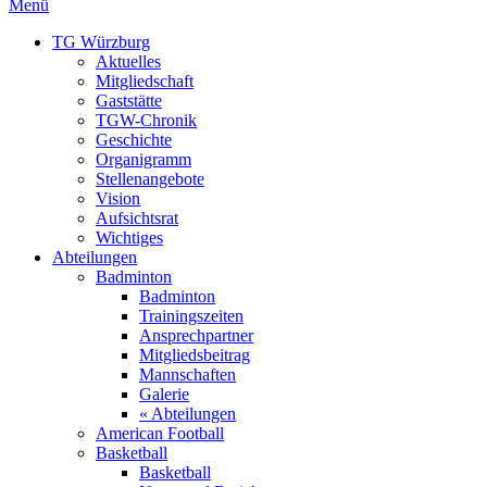
Menü
TG Würzburg
Aktuelles
Mitgliedschaft
Gaststätte
TGW-Chronik
Geschichte
Organigramm
Stellenangebote
Vision
Aufsichtsrat
Wichtiges
Abteilungen
Badminton
Badminton
Trainingszeiten
Ansprechpartner
Mitgliedsbeitrag
Mannschaften
Galerie
« Abteilungen
American Football
Basketball
Basketball