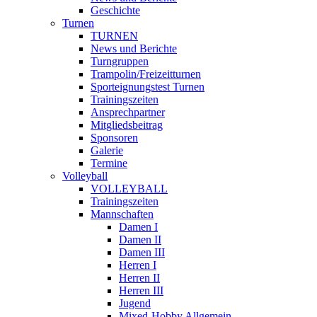
Geschichte
Turnen
TURNEN
News und Berichte
Turngruppen
Trampolin/Freizeitturnen
Sporteignungstest Turnen
Trainingszeiten
Ansprechpartner
Mitgliedsbeitrag
Sponsoren
Galerie
Termine
Volleyball
VOLLEYBALL
Trainingszeiten
Mannschaften
Damen I
Damen II
Damen III
Herren I
Herren II
Herren III
Jugend
Mixed-Hobby Allgemein