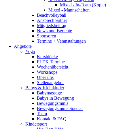
Mixed - In-Team (Kopie)
Mixed - Mannschaften
Beachvolleyball
Ansprechpartner
Mitgliedsbeitrag
News und Berichte
Sponsoren
Termine + Veranstaltungen
Angebote
Yoga
Kursblöcke
FLEX Termine
Wochenübersicht
Workshops
Über uns
Stellenangebot
Babys & Kleinkinder
Babymassage
Babys in Bewegung
Bewegungsminis
Bewegungsminis Special
Team
Kontakt & FAQ
Kindersport