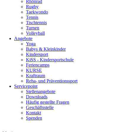
Rhönrad
Rugby
Taekwondo
Tennis
Tischtennis
Turnen
Volleyball
Angebote
Yoga
Babys & Kleinkinder
Kindersport
KiSS - Kindersportschule
Feriencamps
KURSE
Kraftraum
Reha- und Präventionssport
Servicepoint
Stellenangebote
Downloads
Häufig gestellte Fragen
Geschäftsstelle
Kontakt
Spenden