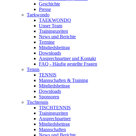
Geschichte
Presse
Taekwondo
TAEKWONDO
Unser Team
Trainingszeiten
News und Berichte
Termine
Mitgliedsbeitrag
Downloads
Ansprechpartner und Kontakt
FAQ - Häufig gestellte Fragen
Tennis
TENNIS
Mannschaften & Training
Mitgliedsbeitrag
Downloads
Sponsoren
Tischtennis
TISCHTENNIS
Trainingszeiten
Ansprechpartner
Mitgliedsbeitrag
Mannschaften
News und Berichte