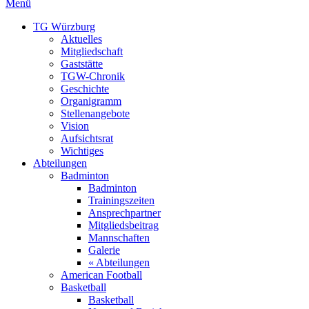
Menü
TG Würzburg
Aktuelles
Mitgliedschaft
Gaststätte
TGW-Chronik
Geschichte
Organigramm
Stellenangebote
Vision
Aufsichtsrat
Wichtiges
Abteilungen
Badminton
Badminton
Trainingszeiten
Ansprechpartner
Mitgliedsbeitrag
Mannschaften
Galerie
« Abteilungen
American Football
Basketball
Basketball