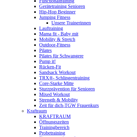
Functionaltraining
Gerätetraining Senioren
Hip-Hop Beginner
Jumping Fitness
Unsere Trainerinnen
Lauftraining
Mama fit - Baby mit
Mobility & Stretch
Outdoor-Fitness
Pilates
Pilates für Schwangere
Pump it!
Rücken-Fit
Sandsack Workout
TRX®- Schlingentraining
Core-Starke Mitte
Sturzprävention für Senioren
Mixed Workout
Strength & Mobility
Zeit für dich-TGW Frauenkurs
Kraftraum
KRAFTRAUM
Öffnungszeiten
Trainingbereich
Probetraining