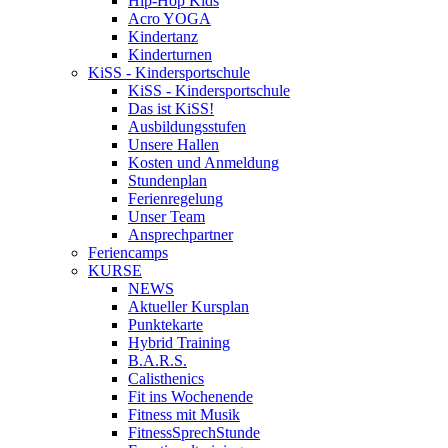
Hip-Hop Kids
Acro YOGA
Kindertanz
Kinderturnen
KiSS - Kindersportschule
KiSS - Kindersportschule
Das ist KiSS!
Ausbildungsstufen
Unsere Hallen
Kosten und Anmeldung
Stundenplan
Ferienregelung
Unser Team
Ansprechpartner
Feriencamps
KURSE
NEWS
Aktueller Kursplan
Punktekarte
Hybrid Training
B.A.R.S.
Calisthenics
Fit ins Wochenende
Fitness mit Musik
FitnessSprechStunde