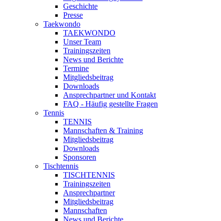
Geschichte
Presse
Taekwondo
TAEKWONDO
Unser Team
Trainingszeiten
News und Berichte
Termine
Mitgliedsbeitrag
Downloads
Ansprechpartner und Kontakt
FAQ - Häufig gestellte Fragen
Tennis
TENNIS
Mannschaften & Training
Mitgliedsbeitrag
Downloads
Sponsoren
Tischtennis
TISCHTENNIS
Trainingszeiten
Ansprechpartner
Mitgliedsbeitrag
Mannschaften
News und Berichte