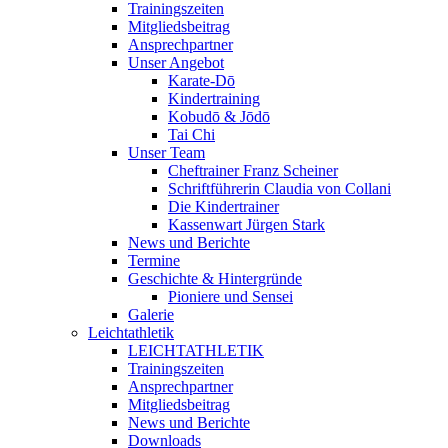
Trainingszeiten
Mitgliedsbeitrag
Ansprechpartner
Unser Angebot
Karate-Dō
Kindertraining
Kobudō & Jōdō
Tai Chi
Unser Team
Cheftrainer Franz Scheiner
Schriftführerin Claudia von Collani
Die Kindertrainer
Kassenwart Jürgen Stark
News und Berichte
Termine
Geschichte & Hintergründe
Pioniere und Sensei
Galerie
Leichtathletik
LEICHTATHLETIK
Trainingszeiten
Ansprechpartner
Mitgliedsbeitrag
News und Berichte
Downloads