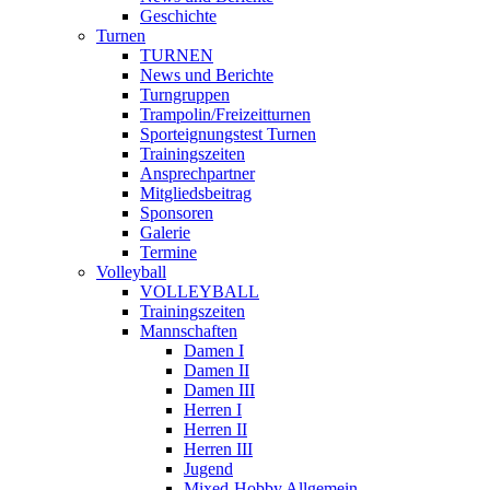
Geschichte
Turnen
TURNEN
News und Berichte
Turngruppen
Trampolin/Freizeitturnen
Sporteignungstest Turnen
Trainingszeiten
Ansprechpartner
Mitgliedsbeitrag
Sponsoren
Galerie
Termine
Volleyball
VOLLEYBALL
Trainingszeiten
Mannschaften
Damen I
Damen II
Damen III
Herren I
Herren II
Herren III
Jugend
Mixed-Hobby Allgemein