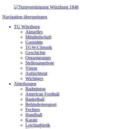
Navigation überspringen
TG Würzburg
Aktuelles
Mitgliedschaft
Gaststätte
TGW-Chronik
Geschichte
Organigramm
Stellenangebote
Vision
Aufsichtsrat
Wichtiges
Abteilungen
Badminton
American Football
Basketball
Behindertensport
Fechten
Handball
Karate
Leichtathletik