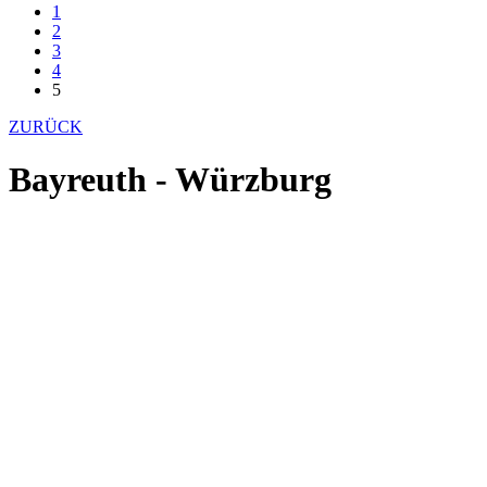
1
2
3
4
5
ZURÜCK
Bayreuth - Würzburg