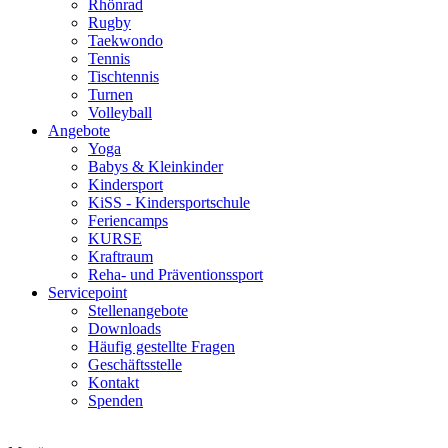
Rhönrad
Rugby
Taekwondo
Tennis
Tischtennis
Turnen
Volleyball
Angebote
Yoga
Babys & Kleinkinder
Kindersport
KiSS - Kindersportschule
Feriencamps
KURSE
Kraftraum
Reha- und Präventionssport
Servicepoint
Stellenangebote
Downloads
Häufig gestellte Fragen
Geschäftsstelle
Kontakt
Spenden