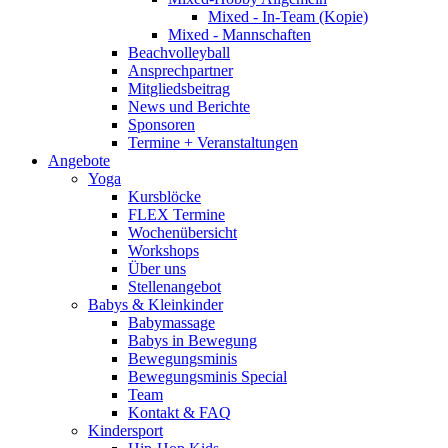
Mixed - In-Team (Kopie)
Mixed - Mannschaften
Beachvolleyball
Ansprechpartner
Mitgliedsbeitrag
News und Berichte
Sponsoren
Termine + Veranstaltungen
Angebote
Yoga
Kursblöcke
FLEX Termine
Wochenübersicht
Workshops
Über uns
Stellenangebot
Babys & Kleinkinder
Babymassage
Babys in Bewegung
Bewegungsminis
Bewegungsminis Special
Team
Kontakt & FAQ
Kindersport