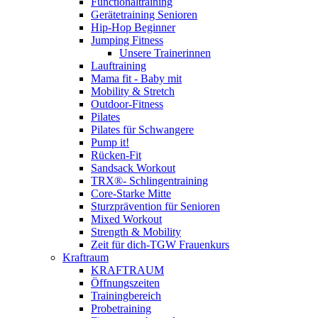
Functionaltraining
Gerätetraining Senioren
Hip-Hop Beginner
Jumping Fitness
Unsere Trainerinnen
Lauftraining
Mama fit - Baby mit
Mobility & Stretch
Outdoor-Fitness
Pilates
Pilates für Schwangere
Pump it!
Rücken-Fit
Sandsack Workout
TRX®- Schlingentraining
Core-Starke Mitte
Sturzprävention für Senioren
Mixed Workout
Strength & Mobility
Zeit für dich-TGW Frauenkurs
Kraftraum
KRAFTRAUM
Öffnungszeiten
Trainingbereich
Probetraining