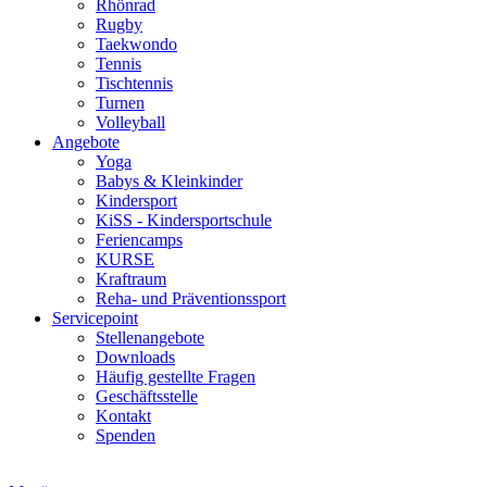
Rhönrad
Rugby
Taekwondo
Tennis
Tischtennis
Turnen
Volleyball
Angebote
Yoga
Babys & Kleinkinder
Kindersport
KiSS - Kindersportschule
Feriencamps
KURSE
Kraftraum
Reha- und Präventionssport
Servicepoint
Stellenangebote
Downloads
Häufig gestellte Fragen
Geschäftsstelle
Kontakt
Spenden