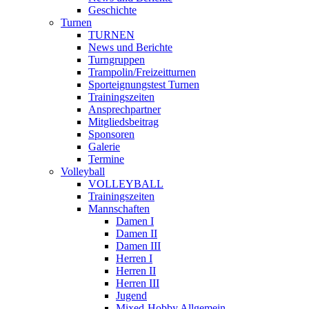
Geschichte
Turnen
TURNEN
News und Berichte
Turngruppen
Trampolin/Freizeitturnen
Sporteignungstest Turnen
Trainingszeiten
Ansprechpartner
Mitgliedsbeitrag
Sponsoren
Galerie
Termine
Volleyball
VOLLEYBALL
Trainingszeiten
Mannschaften
Damen I
Damen II
Damen III
Herren I
Herren II
Herren III
Jugend
Mixed-Hobby Allgemein