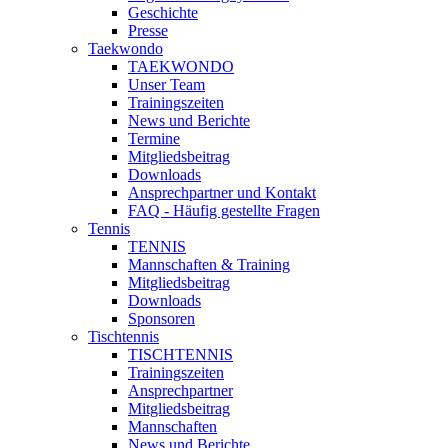
Geschichte
Presse
Taekwondo
TAEKWONDO
Unser Team
Trainingszeiten
News und Berichte
Termine
Mitgliedsbeitrag
Downloads
Ansprechpartner und Kontakt
FAQ - Häufig gestellte Fragen
Tennis
TENNIS
Mannschaften & Training
Mitgliedsbeitrag
Downloads
Sponsoren
Tischtennis
TISCHTENNIS
Trainingszeiten
Ansprechpartner
Mitgliedsbeitrag
Mannschaften
News und Berichte