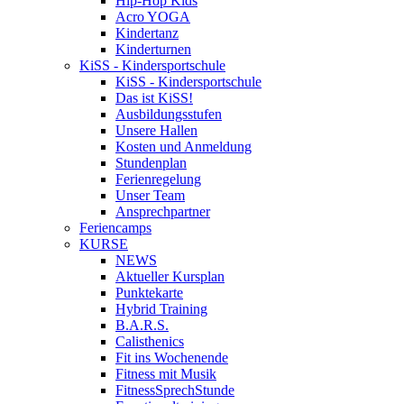
Hip-Hop Kids
Acro YOGA
Kindertanz
Kinderturnen
KiSS - Kindersportschule
KiSS - Kindersportschule
Das ist KiSS!
Ausbildungsstufen
Unsere Hallen
Kosten und Anmeldung
Stundenplan
Ferienregelung
Unser Team
Ansprechpartner
Feriencamps
KURSE
NEWS
Aktueller Kursplan
Punktekarte
Hybrid Training
B.A.R.S.
Calisthenics
Fit ins Wochenende
Fitness mit Musik
FitnessSprechStunde