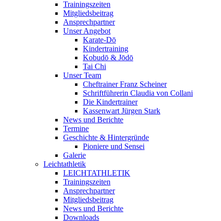
Trainingszeiten
Mitgliedsbeitrag
Ansprechpartner
Unser Angebot
Karate-Dō
Kindertraining
Kobudō & Jōdō
Tai Chi
Unser Team
Cheftrainer Franz Scheiner
Schriftführerin Claudia von Collani
Die Kindertrainer
Kassenwart Jürgen Stark
News und Berichte
Termine
Geschichte & Hintergründe
Pioniere und Sensei
Galerie
Leichtathletik
LEICHTATHLETIK
Trainingszeiten
Ansprechpartner
Mitgliedsbeitrag
News und Berichte
Downloads