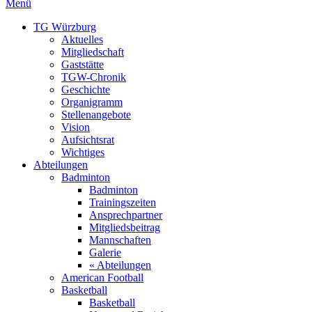
Menü
TG Würzburg
Aktuelles
Mitgliedschaft
Gaststätte
TGW-Chronik
Geschichte
Organigramm
Stellenangebote
Vision
Aufsichtsrat
Wichtiges
Abteilungen
Badminton
Badminton
Trainingszeiten
Ansprechpartner
Mitgliedsbeitrag
Mannschaften
Galerie
« Abteilungen
American Football
Basketball
Basketball