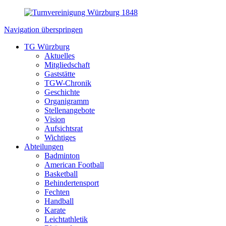
Navigation überspringen
TG Würzburg
Aktuelles
Mitgliedschaft
Gaststätte
TGW-Chronik
Geschichte
Organigramm
Stellenangebote
Vision
Aufsichtsrat
Wichtiges
Abteilungen
Badminton
American Football
Basketball
Behindertensport
Fechten
Handball
Karate
Leichtathletik