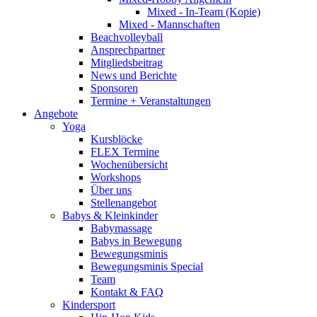
Mixed - In-Team (Kopie)
Mixed - Mannschaften
Beachvolleyball
Ansprechpartner
Mitgliedsbeitrag
News und Berichte
Sponsoren
Termine + Veranstaltungen
Angebote
Yoga
Kursblöcke
FLEX Termine
Wochenübersicht
Workshops
Über uns
Stellenangebot
Babys & Kleinkinder
Babymassage
Babys in Bewegung
Bewegungsminis
Bewegungsminis Special
Team
Kontakt & FAQ
Kindersport