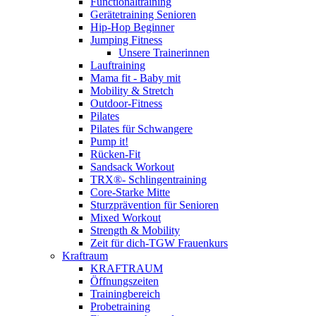
Functionaltraining
Gerätetraining Senioren
Hip-Hop Beginner
Jumping Fitness
Unsere Trainerinnen
Lauftraining
Mama fit - Baby mit
Mobility & Stretch
Outdoor-Fitness
Pilates
Pilates für Schwangere
Pump it!
Rücken-Fit
Sandsack Workout
TRX®- Schlingentraining
Core-Starke Mitte
Sturzprävention für Senioren
Mixed Workout
Strength & Mobility
Zeit für dich-TGW Frauenkurs
Kraftraum
KRAFTRAUM
Öffnungszeiten
Trainingbereich
Probetraining