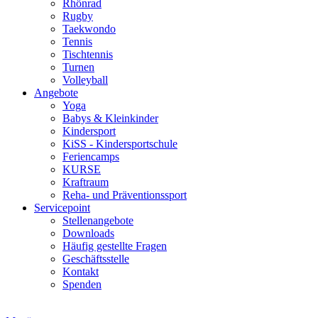
Rhönrad
Rugby
Taekwondo
Tennis
Tischtennis
Turnen
Volleyball
Angebote
Yoga
Babys & Kleinkinder
Kindersport
KiSS - Kindersportschule
Feriencamps
KURSE
Kraftraum
Reha- und Präventionssport
Servicepoint
Stellenangebote
Downloads
Häufig gestellte Fragen
Geschäftsstelle
Kontakt
Spenden