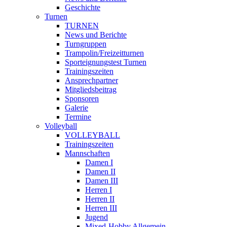
Geschichte
Turnen
TURNEN
News und Berichte
Turngruppen
Trampolin/Freizeitturnen
Sporteignungstest Turnen
Trainingszeiten
Ansprechpartner
Mitgliedsbeitrag
Sponsoren
Galerie
Termine
Volleyball
VOLLEYBALL
Trainingszeiten
Mannschaften
Damen I
Damen II
Damen III
Herren I
Herren II
Herren III
Jugend
Mixed-Hobby Allgemein