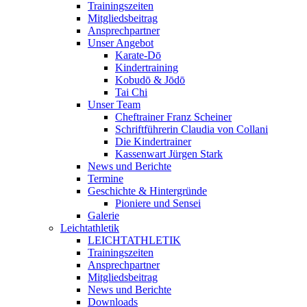
Trainingszeiten
Mitgliedsbeitrag
Ansprechpartner
Unser Angebot
Karate-Dō
Kindertraining
Kobudō & Jōdō
Tai Chi
Unser Team
Cheftrainer Franz Scheiner
Schriftführerin Claudia von Collani
Die Kindertrainer
Kassenwart Jürgen Stark
News und Berichte
Termine
Geschichte & Hintergründe
Pioniere und Sensei
Galerie
Leichtathletik
LEICHTATHLETIK
Trainingszeiten
Ansprechpartner
Mitgliedsbeitrag
News und Berichte
Downloads