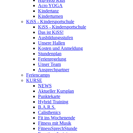
Hip-Hop Kids
Acro YOGA
Kindertanz
Kinderturnen
KiSS - Kindersportschule
KiSS - Kindersportschule
Das ist KiSS!
Ausbildungsstufen
Unsere Hallen
Kosten und Anmeldung
Stundenplan
Ferienregelung
Unser Team
Ansprechpartner
Feriencamps
KURSE
NEWS
Aktueller Kursplan
Punktekarte
Hybrid Training
B.A.R.S.
Calisthenics
Fit ins Wochenende
Fitness mit Musik
FitnessSprechStunde