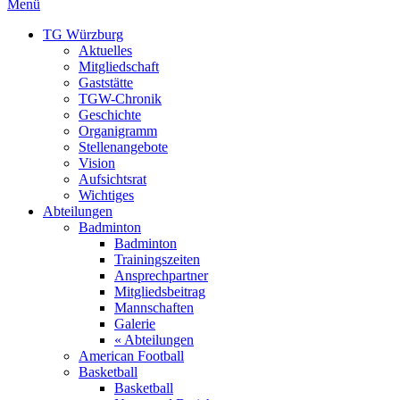
Menü
TG Würzburg
Aktuelles
Mitgliedschaft
Gaststätte
TGW-Chronik
Geschichte
Organigramm
Stellenangebote
Vision
Aufsichtsrat
Wichtiges
Abteilungen
Badminton
Badminton
Trainingszeiten
Ansprechpartner
Mitgliedsbeitrag
Mannschaften
Galerie
« Abteilungen
American Football
Basketball
Basketball