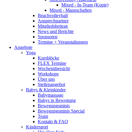
Mixed - In-Team (Kopie)
Mixed - Mannschaften
Beachvolleyball
Ansprechpartner
Mitgliedsbeitrag
News und Berichte
Sponsoren
Termine + Veranstaltungen
Angebote
Yoga
Kursblöcke
FLEX Termine
Wochenübersicht
Workshops
Über uns
Stellenangebot
Babys & Kleinkinder
Babymassage
Babys in Bewegung
Bewegungsminis
Bewegungsminis Special
Team
Kontakt & FAQ
Kindersport