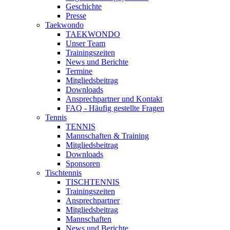
Geschichte
Presse
Taekwondo
TAEKWONDO
Unser Team
Trainingszeiten
News und Berichte
Termine
Mitgliedsbeitrag
Downloads
Ansprechpartner und Kontakt
FAQ - Häufig gestellte Fragen
Tennis
TENNIS
Mannschaften & Training
Mitgliedsbeitrag
Downloads
Sponsoren
Tischtennis
TISCHTENNIS
Trainingszeiten
Ansprechpartner
Mitgliedsbeitrag
Mannschaften
News und Berichte