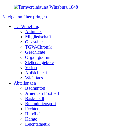
Navigation überspringen
TG Würzburg
Aktuelles
Mitgliedschaft
Gaststätte
TGW-Chronik
Geschichte
Organigramm
Stellenangebote
Vision
Aufsichtsrat
Wichtiges
Abteilungen
Badminton
American Football
Basketball
Behindertensport
Fechten
Handball
Karate
Leichtathletik