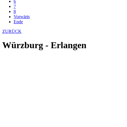
6
7
8
Vorwärts
Ende
ZURÜCK
Würzburg - Erlangen