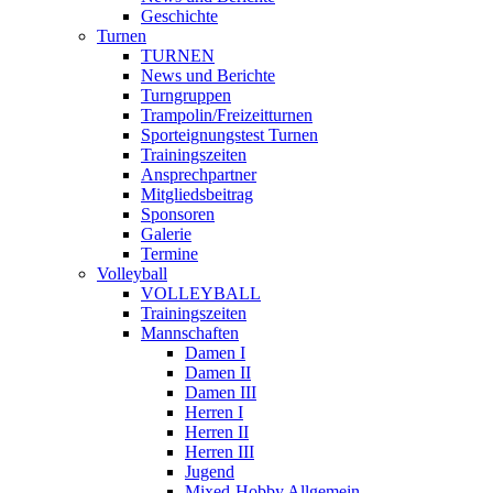
Geschichte
Turnen
TURNEN
News und Berichte
Turngruppen
Trampolin/Freizeitturnen
Sporteignungstest Turnen
Trainingszeiten
Ansprechpartner
Mitgliedsbeitrag
Sponsoren
Galerie
Termine
Volleyball
VOLLEYBALL
Trainingszeiten
Mannschaften
Damen I
Damen II
Damen III
Herren I
Herren II
Herren III
Jugend
Mixed-Hobby Allgemein