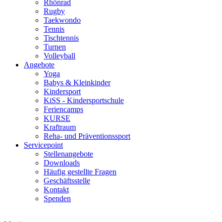
Rhönrad
Rugby
Taekwondo
Tennis
Tischtennis
Turnen
Volleyball
Angebote
Yoga
Babys & Kleinkinder
Kindersport
KiSS - Kindersportschule
Feriencamps
KURSE
Kraftraum
Reha- und Präventionssport
Servicepoint
Stellenangebote
Downloads
Häufig gestellte Fragen
Geschäftsstelle
Kontakt
Spenden