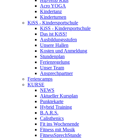
Hip-Hop Kids
Acro YOGA
Kindertanz
Kinderturnen
KiSS - Kindersportschule
KiSS - Kindersportschule
Das ist KiSS!
Ausbildungsstufen
Unsere Hallen
Kosten und Anmeldung
Stundenplan
Ferienregelung
Unser Team
Ansprechpartner
Feriencamps
KURSE
NEWS
Aktueller Kursplan
Punktekarte
Hybrid Training
B.A.R.S.
Calisthenics
Fit ins Wochenende
Fitness mit Musik
FitnessSprechStunde