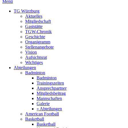
Menü
TG Würzburg
Aktuelles
Mitgliedschaft
Gaststätte
TGW-Chronik
Geschichte
Organigramm
Stellenangebote
Vision
Aufsichtsrat
Wichtiges
Abteilungen
Badminton
Badminton
Trainingszeiten
Ansprechpartner
Mitgliedsbeitrag
Mannschaften
Galerie
« Abteilungen
American Football
Basketball
Basketball