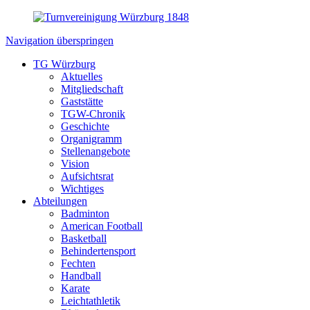
Navigation überspringen
TG Würzburg
Aktuelles
Mitgliedschaft
Gaststätte
TGW-Chronik
Geschichte
Organigramm
Stellenangebote
Vision
Aufsichtsrat
Wichtiges
Abteilungen
Badminton
American Football
Basketball
Behindertensport
Fechten
Handball
Karate
Leichtathletik