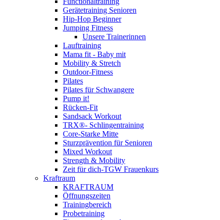
Functionaltraining
Gerätetraining Senioren
Hip-Hop Beginner
Jumping Fitness
Unsere Trainerinnen
Lauftraining
Mama fit - Baby mit
Mobility & Stretch
Outdoor-Fitness
Pilates
Pilates für Schwangere
Pump it!
Rücken-Fit
Sandsack Workout
TRX®- Schlingentraining
Core-Starke Mitte
Sturzprävention für Senioren
Mixed Workout
Strength & Mobility
Zeit für dich-TGW Frauenkurs
Kraftraum
KRAFTRAUM
Öffnungszeiten
Trainingbereich
Probetraining