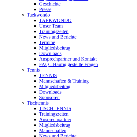
Geschichte
Presse
Taekwondo
TAEKWONDO
Unser Team
Trainingszeiten
News und Berichte
Termine
Mitgliedsbeitrag
Downloads
Ansprechpartner und Kontakt
FAQ - Häufig gestellte Fragen
Tennis
TENNIS
Mannschaften & Training
Mitgliedsbeitrag
Downloads
Sponsoren
Tischtennis
TISCHTENNIS
Trainingszeiten
Ansprechpartner
Mitgliedsbeitrag
Mannschaften
News und Berichte