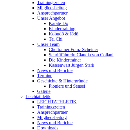
Trainingszeiten
Mitgliedsbeitrag
Ansprechpartner
Unser Angebot
Karate-Dō
Kindertraining
Kobudō & Jōdō
Tai Chi
Unser Team
Cheftrainer Franz Scheiner
Schriftführerin Claudia von Collani
Die Kindertrainer
Kassenwart Jürgen Stark
News und Berichte
Termine
Geschichte & Hintergründe
Pioniere und Sensei
Galerie
Leichtathletik
LEICHTATHLETIK
Trainingszeiten
Ansprechpartner
Mitgliedsbeitrag
News und Berichte
Downloads