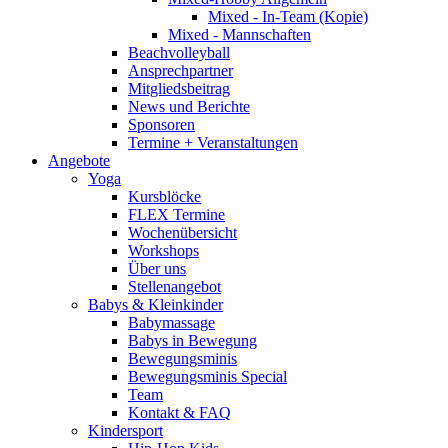
Mixed - In-Team (Kopie)
Mixed - Mannschaften
Beachvolleyball
Ansprechpartner
Mitgliedsbeitrag
News und Berichte
Sponsoren
Termine + Veranstaltungen
Angebote
Yoga
Kursblöcke
FLEX Termine
Wochenübersicht
Workshops
Über uns
Stellenangebot
Babys & Kleinkinder
Babymassage
Babys in Bewegung
Bewegungsminis
Bewegungsminis Special
Team
Kontakt & FAQ
Kindersport