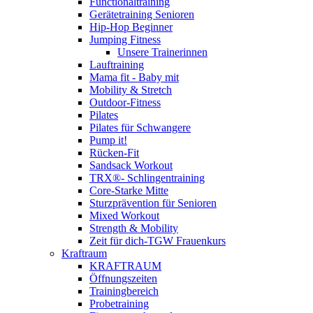
Functionaltraining
Gerätetraining Senioren
Hip-Hop Beginner
Jumping Fitness
Unsere Trainerinnen
Lauftraining
Mama fit - Baby mit
Mobility & Stretch
Outdoor-Fitness
Pilates
Pilates für Schwangere
Pump it!
Rücken-Fit
Sandsack Workout
TRX®- Schlingentraining
Core-Starke Mitte
Sturzprävention für Senioren
Mixed Workout
Strength & Mobility
Zeit für dich-TGW Frauenkurs
Kraftraum
KRAFTRAUM
Öffnungszeiten
Trainingbereich
Probetraining