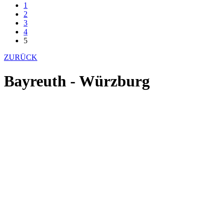
1
2
3
4
5
ZURÜCK
Bayreuth - Würzburg