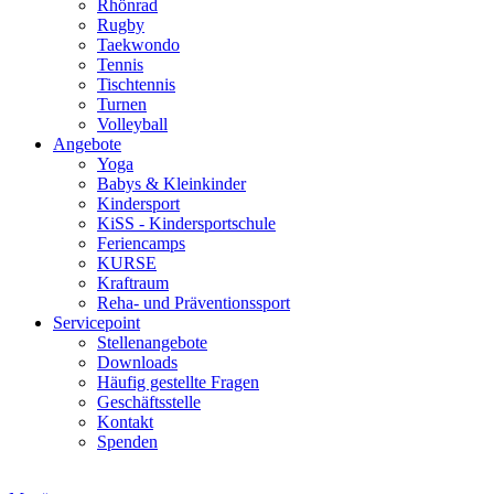
Rhönrad
Rugby
Taekwondo
Tennis
Tischtennis
Turnen
Volleyball
Angebote
Yoga
Babys & Kleinkinder
Kindersport
KiSS - Kindersportschule
Feriencamps
KURSE
Kraftraum
Reha- und Präventionssport
Servicepoint
Stellenangebote
Downloads
Häufig gestellte Fragen
Geschäftsstelle
Kontakt
Spenden