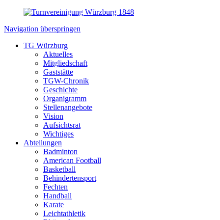
Navigation überspringen
TG Würzburg
Aktuelles
Mitgliedschaft
Gaststätte
TGW-Chronik
Geschichte
Organigramm
Stellenangebote
Vision
Aufsichtsrat
Wichtiges
Abteilungen
Badminton
American Football
Basketball
Behindertensport
Fechten
Handball
Karate
Leichtathletik