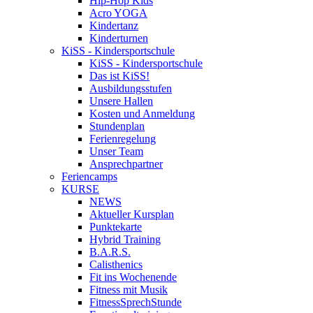
Hip-Hop Kids
Acro YOGA
Kindertanz
Kinderturnen
KiSS - Kindersportschule
KiSS - Kindersportschule
Das ist KiSS!
Ausbildungsstufen
Unsere Hallen
Kosten und Anmeldung
Stundenplan
Ferienregelung
Unser Team
Ansprechpartner
Feriencamps
KURSE
NEWS
Aktueller Kursplan
Punktekarte
Hybrid Training
B.A.R.S.
Calisthenics
Fit ins Wochenende
Fitness mit Musik
FitnessSprechStunde