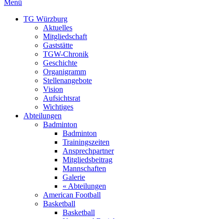
Menü
TG Würzburg
Aktuelles
Mitgliedschaft
Gaststätte
TGW-Chronik
Geschichte
Organigramm
Stellenangebote
Vision
Aufsichtsrat
Wichtiges
Abteilungen
Badminton
Badminton
Trainingszeiten
Ansprechpartner
Mitgliedsbeitrag
Mannschaften
Galerie
« Abteilungen
American Football
Basketball
Basketball