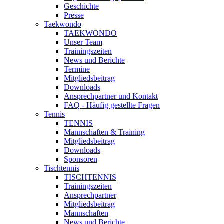
Geschichte
Presse
Taekwondo
TAEKWONDO
Unser Team
Trainingszeiten
News und Berichte
Termine
Mitgliedsbeitrag
Downloads
Ansprechpartner und Kontakt
FAQ - Häufig gestellte Fragen
Tennis
TENNIS
Mannschaften & Training
Mitgliedsbeitrag
Downloads
Sponsoren
Tischtennis
TISCHTENNIS
Trainingszeiten
Ansprechpartner
Mitgliedsbeitrag
Mannschaften
News und Berichte