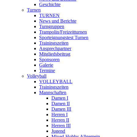
Geschichte
Turnen
TURNEN
News und Berichte
Turngruppen
Trampolin/Freizeitturnen
Sporteignungstest Turnen
Trainingszeiten
Ansprechpartner
Mitgliedsbeitrag
Sponsoren
Galerie
Termine
Volleyball
VOLLEYBALL
Trainingszeiten
Mannschaften
Damen I
Damen II
Damen III
Herren I
Herren II
Herren III
Jugend
Mixed-Hobby Allgemein