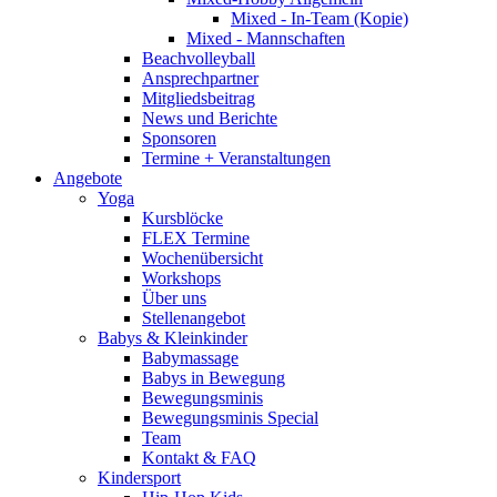
Mixed - In-Team (Kopie)
Mixed - Mannschaften
Beachvolleyball
Ansprechpartner
Mitgliedsbeitrag
News und Berichte
Sponsoren
Termine + Veranstaltungen
Angebote
Yoga
Kursblöcke
FLEX Termine
Wochenübersicht
Workshops
Über uns
Stellenangebot
Babys & Kleinkinder
Babymassage
Babys in Bewegung
Bewegungsminis
Bewegungsminis Special
Team
Kontakt & FAQ
Kindersport