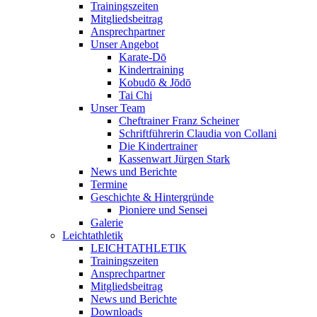
Trainingszeiten
Mitgliedsbeitrag
Ansprechpartner
Unser Angebot
Karate-Dō
Kindertraining
Kobudō & Jōdō
Tai Chi
Unser Team
Cheftrainer Franz Scheiner
Schriftführerin Claudia von Collani
Die Kindertrainer
Kassenwart Jürgen Stark
News und Berichte
Termine
Geschichte & Hintergründe
Pioniere und Sensei
Galerie
Leichtathletik
LEICHTATHLETIK
Trainingszeiten
Ansprechpartner
Mitgliedsbeitrag
News und Berichte
Downloads