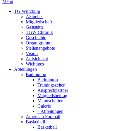
Menü
TG Würzburg
Aktuelles
Mitgliedschaft
Gaststätte
TGW-Chronik
Geschichte
Organigramm
Stellenangebote
Vision
Aufsichtsrat
Wichtiges
Abteilungen
Badminton
Badminton
Trainingszeiten
Ansprechpartner
Mitgliedsbeitrag
Mannschaften
Galerie
« Abteilungen
American Football
Basketball
Basketball