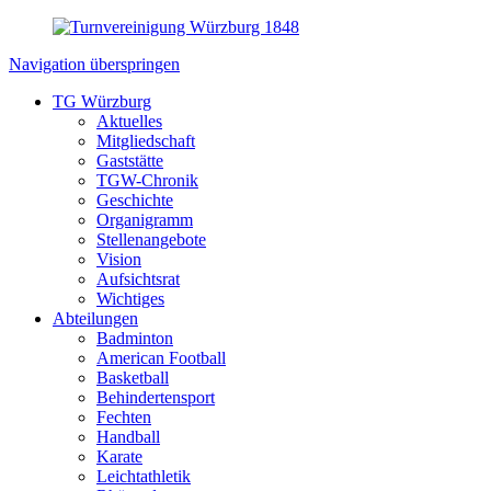
Navigation überspringen
TG Würzburg
Aktuelles
Mitgliedschaft
Gaststätte
TGW-Chronik
Geschichte
Organigramm
Stellenangebote
Vision
Aufsichtsrat
Wichtiges
Abteilungen
Badminton
American Football
Basketball
Behindertensport
Fechten
Handball
Karate
Leichtathletik