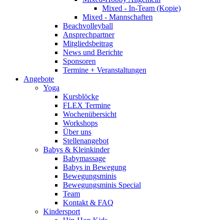
Mixed - In-Team (Kopie)
Mixed - Mannschaften
Beachvolleyball
Ansprechpartner
Mitgliedsbeitrag
News und Berichte
Sponsoren
Termine + Veranstaltungen
Angebote
Yoga
Kursblöcke
FLEX Termine
Wochenübersicht
Workshops
Über uns
Stellenangebot
Babys & Kleinkinder
Babymassage
Babys in Bewegung
Bewegungsminis
Bewegungsminis Special
Team
Kontakt & FAQ
Kindersport