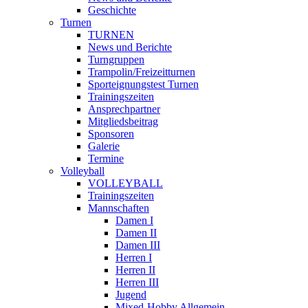
Geschichte
Turnen
TURNEN
News und Berichte
Turngruppen
Trampolin/Freizeitturnen
Sporteignungstest Turnen
Trainingszeiten
Ansprechpartner
Mitgliedsbeitrag
Sponsoren
Galerie
Termine
Volleyball
VOLLEYBALL
Trainingszeiten
Mannschaften
Damen I
Damen II
Damen III
Herren I
Herren II
Herren III
Jugend
Mixed-Hobby Allgemein