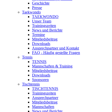
Geschichte
Presse
Taekwondo
TAEKWONDO
Unser Team
Trainingszeiten
News und Berichte
Termine
Mitgliedsbeitrag
Downloads
Ansprechpartner und Kontakt
FAQ - Häufig gestellte Fragen
Tennis
TENNIS
Mannschaften & Training
Mitgliedsbeitrag
Downloads
Sponsoren
Tischtennis
TISCHTENNIS
Trainingszeiten
Ansprechpartner
Mitgliedsbeitrag
Mannschaften
News und Berichte