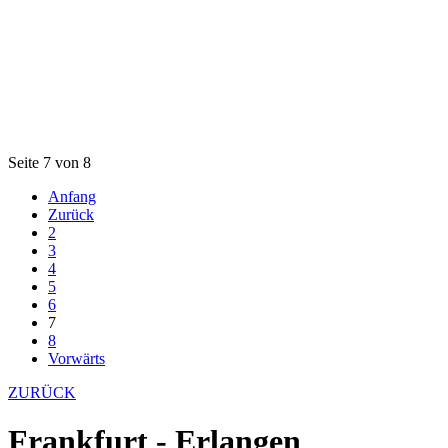
Seite 7 von 8
Anfang
Zurück
2
3
4
5
6
7
8
Vorwärts
ZURÜCK
Frankfurt - Erlangen