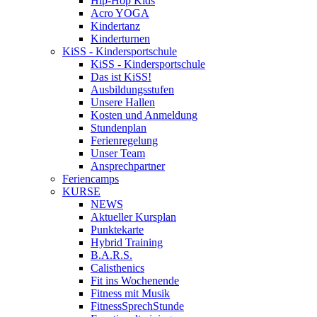
Hip-Hop Kids
Acro YOGA
Kindertanz
Kinderturnen
KiSS - Kindersportschule
KiSS - Kindersportschule
Das ist KiSS!
Ausbildungsstufen
Unsere Hallen
Kosten und Anmeldung
Stundenplan
Ferienregelung
Unser Team
Ansprechpartner
Feriencamps
KURSE
NEWS
Aktueller Kursplan
Punktekarte
Hybrid Training
B.A.R.S.
Calisthenics
Fit ins Wochenende
Fitness mit Musik
FitnessSprechStunde