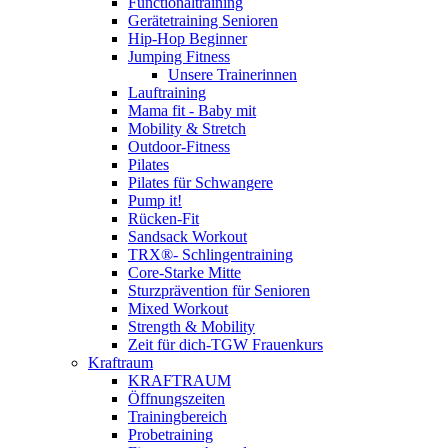
Functionaltraining
Gerätetraining Senioren
Hip-Hop Beginner
Jumping Fitness
Unsere Trainerinnen
Lauftraining
Mama fit - Baby mit
Mobility & Stretch
Outdoor-Fitness
Pilates
Pilates für Schwangere
Pump it!
Rücken-Fit
Sandsack Workout
TRX®- Schlingentraining
Core-Starke Mitte
Sturzprävention für Senioren
Mixed Workout
Strength & Mobility
Zeit für dich-TGW Frauenkurs
Kraftraum
KRAFTRAUM
Öffnungszeiten
Trainingbereich
Probetraining