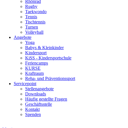
Rhönrad
Rugby
Taekwondo
Tennis
Tischtennis
Turnen
Volleyball
Angebote
Yoga
Babys & Kleinkinder
Kindersport
KiSS - Kindersportschule
Feriencamps
KURSE
Kraftraum
Reha- und Präventionssport
Servicepoint
Stellenangebote
Downloads
Häufig gestellte Fragen
Geschäftsstelle
Kontakt
Spenden