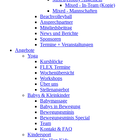
Mixed - In-Team (Kopie)
Mixed - Mannschaften
Beachvolleyball
Ansprechpartner
Mitgliedsbeitrag
News und Berichte
Sponsoren
Termine + Veranstaltungen
Angebote
Yoga
Kursblöcke
FLEX Termine
Wochenübersicht
Workshops
Über uns
Stellenangebot
Babys & Kleinkinder
Babymassage
Babys in Bewegung
Bewegungsminis
Bewegungsminis Special
Team
Kontakt & FAQ
Kindersport