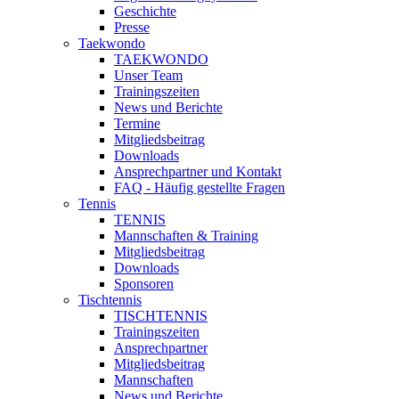
Geschichte
Presse
Taekwondo
TAEKWONDO
Unser Team
Trainingszeiten
News und Berichte
Termine
Mitgliedsbeitrag
Downloads
Ansprechpartner und Kontakt
FAQ - Häufig gestellte Fragen
Tennis
TENNIS
Mannschaften & Training
Mitgliedsbeitrag
Downloads
Sponsoren
Tischtennis
TISCHTENNIS
Trainingszeiten
Ansprechpartner
Mitgliedsbeitrag
Mannschaften
News und Berichte