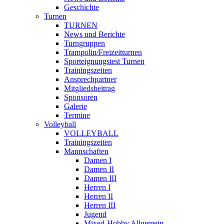
Geschichte
Turnen
TURNEN
News und Berichte
Turngruppen
Trampolin/Freizeitturnen
Sporteignungstest Turnen
Trainingszeiten
Ansprechpartner
Mitgliedsbeitrag
Sponsoren
Galerie
Termine
Volleyball
VOLLEYBALL
Trainingszeiten
Mannschaften
Damen I
Damen II
Damen III
Herren I
Herren II
Herren III
Jugend
Mixed-Hobby Allgemein