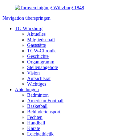
Navigation überspringen
TG Würzburg
Aktuelles
Mitgliedschaft
Gaststätte
TGW-Chronik
Geschichte
Organigramm
Stellenangebote
Vision
Aufsichtsrat
Wichtiges
Abteilungen
Badminton
American Football
Basketball
Behindertensport
Fechten
Handball
Karate
Leichtathletik