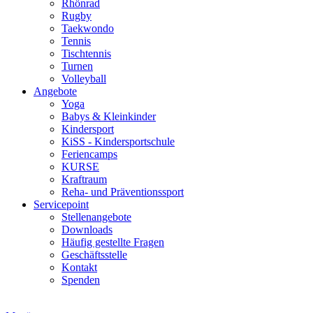
Rhönrad
Rugby
Taekwondo
Tennis
Tischtennis
Turnen
Volleyball
Angebote
Yoga
Babys & Kleinkinder
Kindersport
KiSS - Kindersportschule
Feriencamps
KURSE
Kraftraum
Reha- und Präventionssport
Servicepoint
Stellenangebote
Downloads
Häufig gestellte Fragen
Geschäftsstelle
Kontakt
Spenden