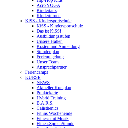
Hip-Hop Kids
Acro YOGA
Kindertanz
Kinderturnen
KiSS - Kindersportschule
KiSS - Kindersportschule
Das ist KiSS!
Ausbildungsstufen
Unsere Hallen
Kosten und Anmeldung
Stundenplan
Ferienregelung
Unser Team
Ansprechpartner
Feriencamps
KURSE
NEWS
Aktueller Kursplan
Punktekarte
Hybrid Training
B.A.R.S.
Calisthenics
Fit ins Wochenende
Fitness mit Musik
FitnessSprechStunde