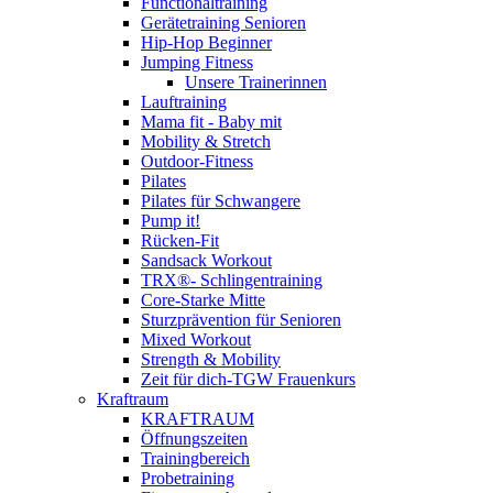
Functionaltraining
Gerätetraining Senioren
Hip-Hop Beginner
Jumping Fitness
Unsere Trainerinnen
Lauftraining
Mama fit - Baby mit
Mobility & Stretch
Outdoor-Fitness
Pilates
Pilates für Schwangere
Pump it!
Rücken-Fit
Sandsack Workout
TRX®- Schlingentraining
Core-Starke Mitte
Sturzprävention für Senioren
Mixed Workout
Strength & Mobility
Zeit für dich-TGW Frauenkurs
Kraftraum
KRAFTRAUM
Öffnungszeiten
Trainingbereich
Probetraining