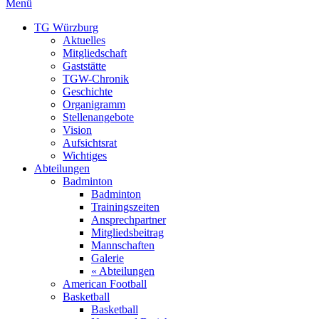
Menü
TG Würzburg
Aktuelles
Mitgliedschaft
Gaststätte
TGW-Chronik
Geschichte
Organigramm
Stellenangebote
Vision
Aufsichtsrat
Wichtiges
Abteilungen
Badminton
Badminton
Trainingszeiten
Ansprechpartner
Mitgliedsbeitrag
Mannschaften
Galerie
« Abteilungen
American Football
Basketball
Basketball