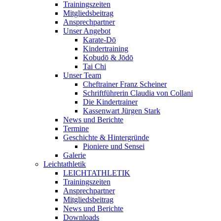
Trainingszeiten
Mitgliedsbeitrag
Ansprechpartner
Unser Angebot
Karate-Dō
Kindertraining
Kobudō & Jōdō
Tai Chi
Unser Team
Cheftrainer Franz Scheiner
Schriftführerin Claudia von Collani
Die Kindertrainer
Kassenwart Jürgen Stark
News und Berichte
Termine
Geschichte & Hintergründe
Pioniere und Sensei
Galerie
Leichtathletik
LEICHTATHLETIK
Trainingszeiten
Ansprechpartner
Mitgliedsbeitrag
News und Berichte
Downloads