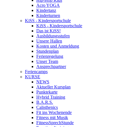
Hip-Hop Kids
Acro YOGA
Kindertanz
Kinderturnen
KiSS - Kindersportschule
KiSS - Kindersportschule
Das ist KiSS!
Ausbildungsstufen
Unsere Hallen
Kosten und Anmeldung
Stundenplan
Ferienregelung
Unser Team
Ansprechpartner
Feriencamps
KURSE
NEWS
Aktueller Kursplan
Punktekarte
Hybrid Training
B.A.R.S.
Calisthenics
Fit ins Wochenende
Fitness mit Musik
FitnessSprechStunde