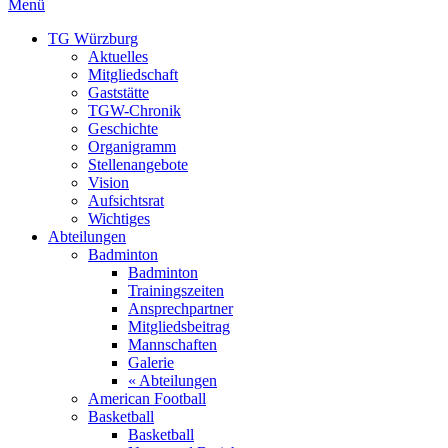
Menü
TG Würzburg
Aktuelles
Mitgliedschaft
Gaststätte
TGW-Chronik
Geschichte
Organigramm
Stellenangebote
Vision
Aufsichtsrat
Wichtiges
Abteilungen
Badminton
Badminton
Trainingszeiten
Ansprechpartner
Mitgliedsbeitrag
Mannschaften
Galerie
« Abteilungen
American Football
Basketball
Basketball