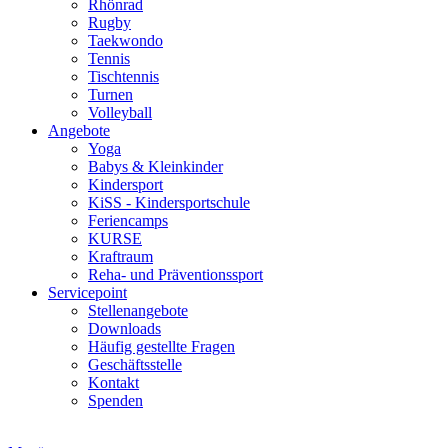
Rhönrad
Rugby
Taekwondo
Tennis
Tischtennis
Turnen
Volleyball
Angebote
Yoga
Babys & Kleinkinder
Kindersport
KiSS - Kindersportschule
Feriencamps
KURSE
Kraftraum
Reha- und Präventionssport
Servicepoint
Stellenangebote
Downloads
Häufig gestellte Fragen
Geschäftsstelle
Kontakt
Spenden