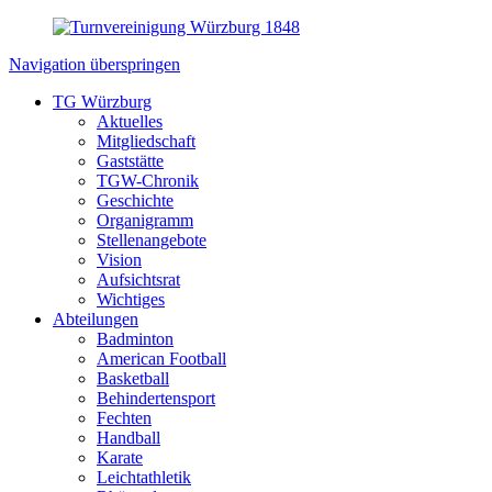
Navigation überspringen
TG Würzburg
Aktuelles
Mitgliedschaft
Gaststätte
TGW-Chronik
Geschichte
Organigramm
Stellenangebote
Vision
Aufsichtsrat
Wichtiges
Abteilungen
Badminton
American Football
Basketball
Behindertensport
Fechten
Handball
Karate
Leichtathletik