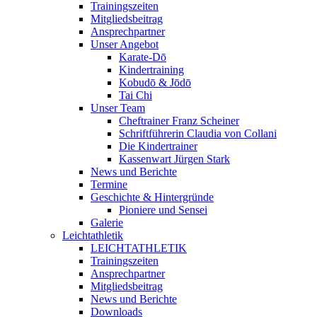
Trainingszeiten
Mitgliedsbeitrag
Ansprechpartner
Unser Angebot
Karate-Dō
Kindertraining
Kobudō & Jōdō
Tai Chi
Unser Team
Cheftrainer Franz Scheiner
Schriftführerin Claudia von Collani
Die Kindertrainer
Kassenwart Jürgen Stark
News und Berichte
Termine
Geschichte & Hintergründe
Pioniere und Sensei
Galerie
Leichtathletik
LEICHTATHLETIK
Trainingszeiten
Ansprechpartner
Mitgliedsbeitrag
News und Berichte
Downloads