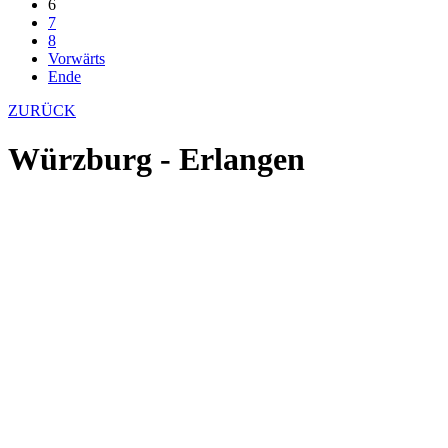
6
7
8
Vorwärts
Ende
ZURÜCK
Würzburg - Erlangen