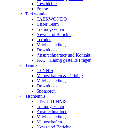
Geschichte
Presse
Taekwondo
TAEKWONDO
Unser Team
Trainingszeiten
News und Berichte
Termine
Mitgliedsbeitrag
Downloads
Ansprechpartner und Kontakt
FAQ - Häufig gestellte Fragen
Tennis
TENNIS
Mannschaften & Training
Mitgliedsbeitrag
Downloads
Sponsoren
Tischtennis
TISCHTENNIS
Trainingszeiten
Ansprechpartner
Mitgliedsbeitrag
Mannschaften
News und Berichte