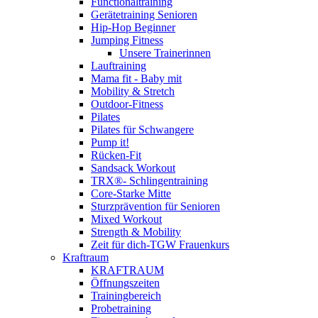
Functionaltraining
Gerätetraining Senioren
Hip-Hop Beginner
Jumping Fitness
Unsere Trainerinnen
Lauftraining
Mama fit - Baby mit
Mobility & Stretch
Outdoor-Fitness
Pilates
Pilates für Schwangere
Pump it!
Rücken-Fit
Sandsack Workout
TRX®- Schlingentraining
Core-Starke Mitte
Sturzprävention für Senioren
Mixed Workout
Strength & Mobility
Zeit für dich-TGW Frauenkurs
Kraftraum
KRAFTRAUM
Öffnungszeiten
Trainingbereich
Probetraining