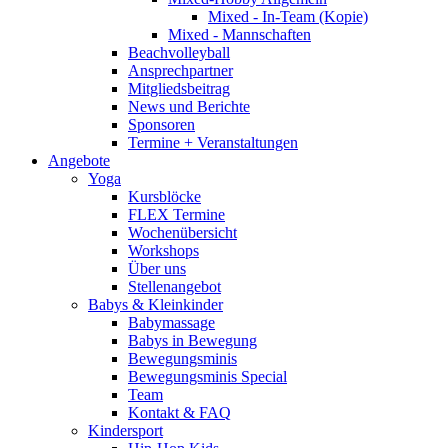
Mixed - In-Team (Kopie)
Mixed - Mannschaften
Beachvolleyball
Ansprechpartner
Mitgliedsbeitrag
News und Berichte
Sponsoren
Termine + Veranstaltungen
Angebote
Yoga
Kursblöcke
FLEX Termine
Wochenübersicht
Workshops
Über uns
Stellenangebot
Babys & Kleinkinder
Babymassage
Babys in Bewegung
Bewegungsminis
Bewegungsminis Special
Team
Kontakt & FAQ
Kindersport