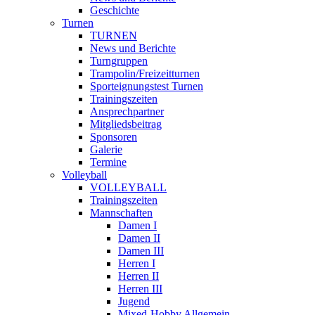
Geschichte
Turnen
TURNEN
News und Berichte
Turngruppen
Trampolin/Freizeitturnen
Sporteignungstest Turnen
Trainingszeiten
Ansprechpartner
Mitgliedsbeitrag
Sponsoren
Galerie
Termine
Volleyball
VOLLEYBALL
Trainingszeiten
Mannschaften
Damen I
Damen II
Damen III
Herren I
Herren II
Herren III
Jugend
Mixed-Hobby Allgemein