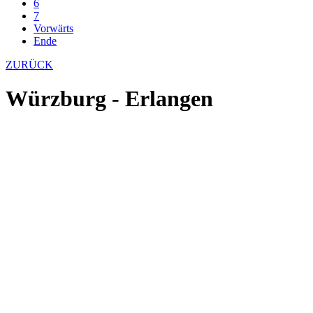
6
7
Vorwärts
Ende
ZURÜCK
Würzburg - Erlangen