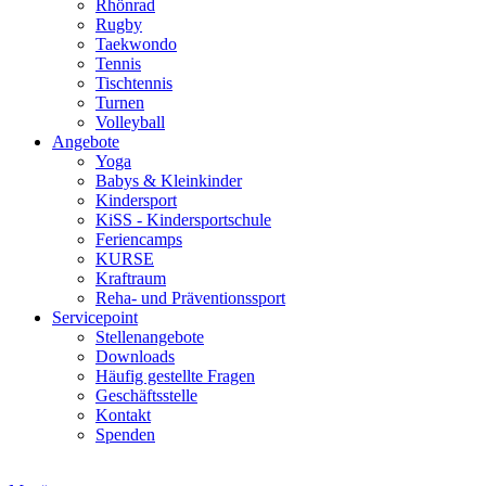
Rhönrad
Rugby
Taekwondo
Tennis
Tischtennis
Turnen
Volleyball
Angebote
Yoga
Babys & Kleinkinder
Kindersport
KiSS - Kindersportschule
Feriencamps
KURSE
Kraftraum
Reha- und Präventionssport
Servicepoint
Stellenangebote
Downloads
Häufig gestellte Fragen
Geschäftsstelle
Kontakt
Spenden