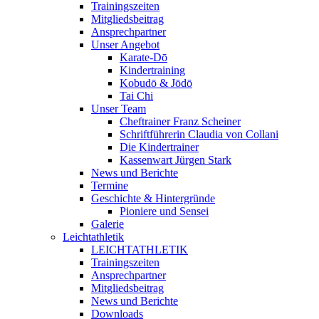
Trainingszeiten
Mitgliedsbeitrag
Ansprechpartner
Unser Angebot
Karate-Dō
Kindertraining
Kobudō & Jōdō
Tai Chi
Unser Team
Cheftrainer Franz Scheiner
Schriftführerin Claudia von Collani
Die Kindertrainer
Kassenwart Jürgen Stark
News und Berichte
Termine
Geschichte & Hintergründe
Pioniere und Sensei
Galerie
Leichtathletik
LEICHTATHLETIK
Trainingszeiten
Ansprechpartner
Mitgliedsbeitrag
News und Berichte
Downloads