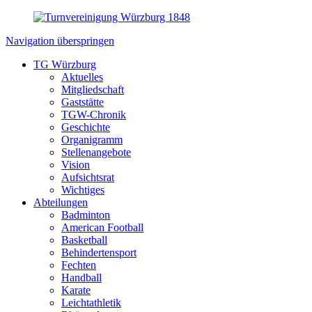
Navigation überspringen
TG Würzburg
Aktuelles
Mitgliedschaft
Gaststätte
TGW-Chronik
Geschichte
Organigramm
Stellenangebote
Vision
Aufsichtsrat
Wichtiges
Abteilungen
Badminton
American Football
Basketball
Behindertensport
Fechten
Handball
Karate
Leichtathletik