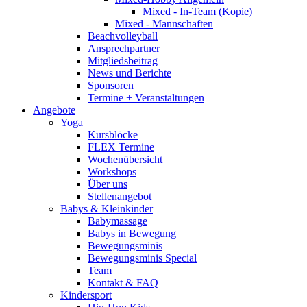
Mixed - In-Team (Kopie)
Mixed - Mannschaften
Beachvolleyball
Ansprechpartner
Mitgliedsbeitrag
News und Berichte
Sponsoren
Termine + Veranstaltungen
Angebote
Yoga
Kursblöcke
FLEX Termine
Wochenübersicht
Workshops
Über uns
Stellenangebot
Babys & Kleinkinder
Babymassage
Babys in Bewegung
Bewegungsminis
Bewegungsminis Special
Team
Kontakt & FAQ
Kindersport