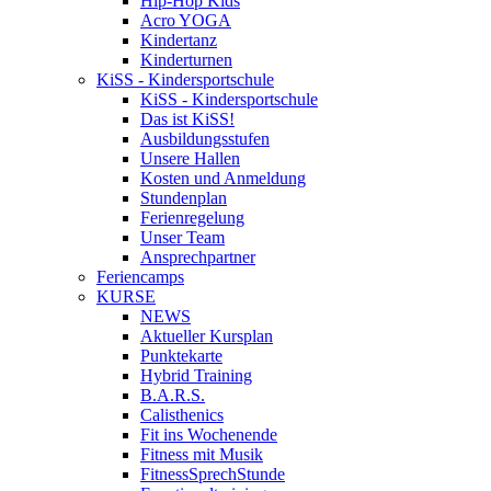
Hip-Hop Kids
Acro YOGA
Kindertanz
Kinderturnen
KiSS - Kindersportschule
KiSS - Kindersportschule
Das ist KiSS!
Ausbildungsstufen
Unsere Hallen
Kosten und Anmeldung
Stundenplan
Ferienregelung
Unser Team
Ansprechpartner
Feriencamps
KURSE
NEWS
Aktueller Kursplan
Punktekarte
Hybrid Training
B.A.R.S.
Calisthenics
Fit ins Wochenende
Fitness mit Musik
FitnessSprechStunde