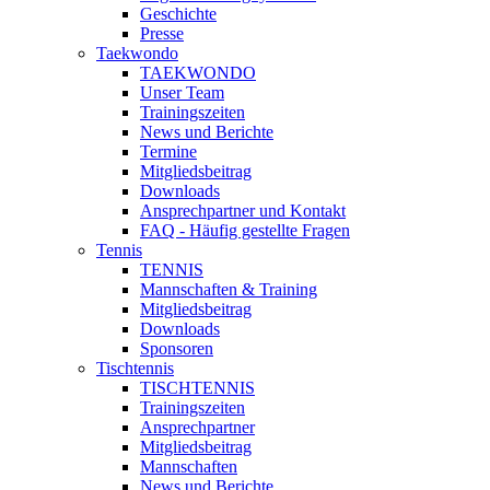
Geschichte
Presse
Taekwondo
TAEKWONDO
Unser Team
Trainingszeiten
News und Berichte
Termine
Mitgliedsbeitrag
Downloads
Ansprechpartner und Kontakt
FAQ - Häufig gestellte Fragen
Tennis
TENNIS
Mannschaften & Training
Mitgliedsbeitrag
Downloads
Sponsoren
Tischtennis
TISCHTENNIS
Trainingszeiten
Ansprechpartner
Mitgliedsbeitrag
Mannschaften
News und Berichte