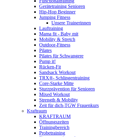
Functionaltraining
Gerätetraining Senioren
Hip-Hop Beginner
Jumping Fitness
Unsere Trainerinnen
Lauftraining
Mama fit - Baby mit
Mobility & Stretch
Outdoor-Fitness
Pilates
Pilates für Schwangere
Pump it!
Rücken-Fit
Sandsack Workout
TRX®- Schlingentraining
Core-Starke Mitte
Sturzprävention für Senioren
Mixed Workout
Strength & Mobility
Zeit für dich-TGW Frauenkurs
Kraftraum
KRAFTRAUM
Öffnungszeiten
Trainingbereich
Probetraining