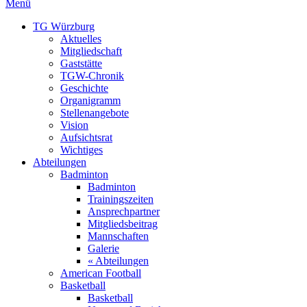
Menü
TG Würzburg
Aktuelles
Mitgliedschaft
Gaststätte
TGW-Chronik
Geschichte
Organigramm
Stellenangebote
Vision
Aufsichtsrat
Wichtiges
Abteilungen
Badminton
Badminton
Trainingszeiten
Ansprechpartner
Mitgliedsbeitrag
Mannschaften
Galerie
« Abteilungen
American Football
Basketball
Basketball