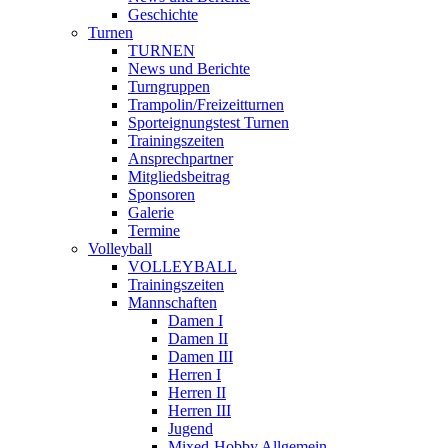
Geschichte
Turnen
TURNEN
News und Berichte
Turngruppen
Trampolin/Freizeitturnen
Sporteignungstest Turnen
Trainingszeiten
Ansprechpartner
Mitgliedsbeitrag
Sponsoren
Galerie
Termine
Volleyball
VOLLEYBALL
Trainingszeiten
Mannschaften
Damen I
Damen II
Damen III
Herren I
Herren II
Herren III
Jugend
Mixed-Hobby Allgemein