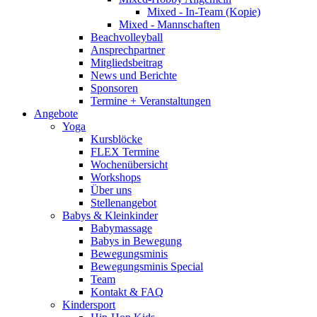
Mixed - In-Team (Kopie)
Mixed - Mannschaften
Beachvolleyball
Ansprechpartner
Mitgliedsbeitrag
News und Berichte
Sponsoren
Termine + Veranstaltungen
Angebote
Yoga
Kursblöcke
FLEX Termine
Wochenübersicht
Workshops
Über uns
Stellenangebot
Babys & Kleinkinder
Babymassage
Babys in Bewegung
Bewegungsminis
Bewegungsminis Special
Team
Kontakt & FAQ
Kindersport