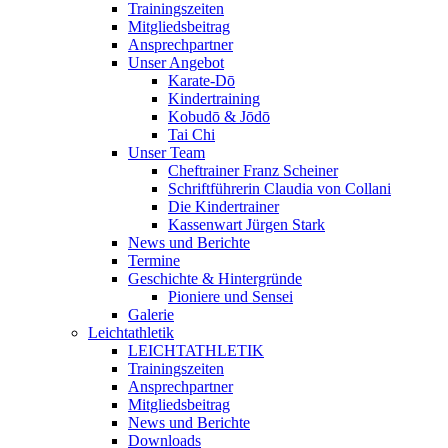
Trainingszeiten
Mitgliedsbeitrag
Ansprechpartner
Unser Angebot
Karate-Dō
Kindertraining
Kobudō & Jōdō
Tai Chi
Unser Team
Cheftrainer Franz Scheiner
Schriftführerin Claudia von Collani
Die Kindertrainer
Kassenwart Jürgen Stark
News und Berichte
Termine
Geschichte & Hintergründe
Pioniere und Sensei
Galerie
Leichtathletik
LEICHTATHLETIK
Trainingszeiten
Ansprechpartner
Mitgliedsbeitrag
News und Berichte
Downloads