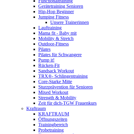
Functionaltraining
Gerätetraining Senioren
Hip-Hop Beginner
Jumping Fitness
Unsere Trainerinnen
Lauftraining
Mama fit - Baby mit
Mobility & Stretch
Outdoor-Fitness
Pilates
Pilates für Schwangere
Pump it!
Rücken-Fit
Sandsack Workout
TRX®- Schlingentraining
Core-Starke Mitte
Sturzprävention für Senioren
Mixed Workout
Strength & Mobility
Zeit für dich-TGW Frauenkurs
Kraftraum
KRAFTRAUM
Öffnungszeiten
Trainingbereich
Probetraining