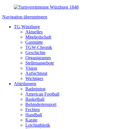
Navigation überspringen
TG Würzburg
Aktuelles
Mitgliedschaft
Gaststätte
TGW-Chronik
Geschichte
Organigramm
Stellenangebote
Vision
Aufsichtsrat
Wichtiges
Abteilungen
Badminton
American Football
Basketball
Behindertensport
Fechten
Handball
Karate
Leichtathletik