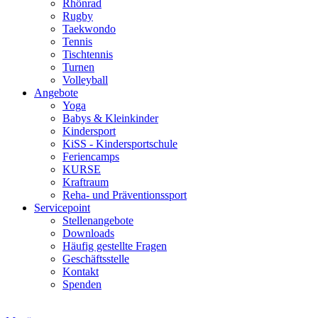
Rhönrad
Rugby
Taekwondo
Tennis
Tischtennis
Turnen
Volleyball
Angebote
Yoga
Babys & Kleinkinder
Kindersport
KiSS - Kindersportschule
Feriencamps
KURSE
Kraftraum
Reha- und Präventionssport
Servicepoint
Stellenangebote
Downloads
Häufig gestellte Fragen
Geschäftsstelle
Kontakt
Spenden