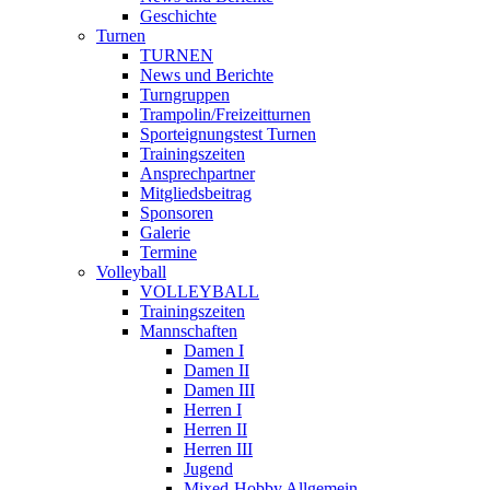
Geschichte
Turnen
TURNEN
News und Berichte
Turngruppen
Trampolin/Freizeitturnen
Sporteignungstest Turnen
Trainingszeiten
Ansprechpartner
Mitgliedsbeitrag
Sponsoren
Galerie
Termine
Volleyball
VOLLEYBALL
Trainingszeiten
Mannschaften
Damen I
Damen II
Damen III
Herren I
Herren II
Herren III
Jugend
Mixed-Hobby Allgemein