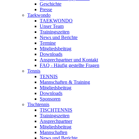
Geschichte
Presse
Taekwondo
TAEKWONDO
Unser Team
Trainingszeiten
News und Berichte
Termine
Mitgliedsbeitrag
Downloads
Ansprechpartner und Kontakt
FAQ - Häufig gestellte Fragen
Tennis
TENNIS
Mannschaften & Training
Mitgliedsbeitrag
Downloads
Sponsoren
Tischtennis
TISCHTENNIS
Trainingszeiten
Ansprechpartner
Mitgliedsbeitrag
Mannschaften
News und Berichte