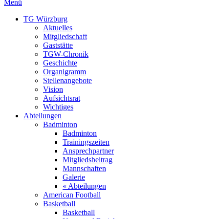
Menü
TG Würzburg
Aktuelles
Mitgliedschaft
Gaststätte
TGW-Chronik
Geschichte
Organigramm
Stellenangebote
Vision
Aufsichtsrat
Wichtiges
Abteilungen
Badminton
Badminton
Trainingszeiten
Ansprechpartner
Mitgliedsbeitrag
Mannschaften
Galerie
« Abteilungen
American Football
Basketball
Basketball