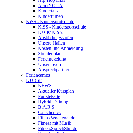
Hip-Hop Kids
Acro YOGA
Kindertanz
Kinderturnen
KiSS - Kindersportschule
KiSS - Kindersportschule
Das ist KiSS!
Ausbildungsstufen
Unsere Hallen
Kosten und Anmeldung
Stundenplan
Ferienregelung
Unser Team
Ansprechpartner
Feriencamps
KURSE
NEWS
Aktueller Kursplan
Punktekarte
Hybrid Training
B.A.R.S.
Calisthenics
Fit ins Wochenende
Fitness mit Musik
FitnessSprechStunde