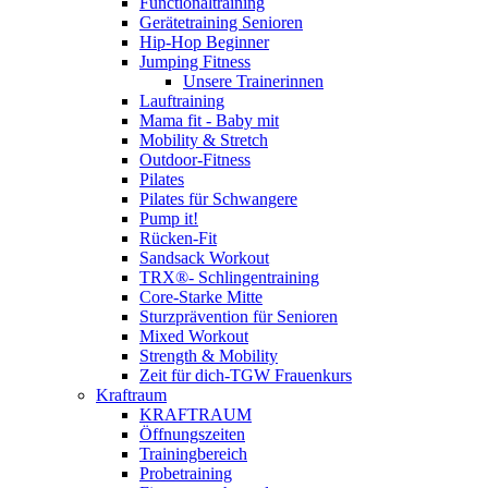
Functionaltraining
Gerätetraining Senioren
Hip-Hop Beginner
Jumping Fitness
Unsere Trainerinnen
Lauftraining
Mama fit - Baby mit
Mobility & Stretch
Outdoor-Fitness
Pilates
Pilates für Schwangere
Pump it!
Rücken-Fit
Sandsack Workout
TRX®- Schlingentraining
Core-Starke Mitte
Sturzprävention für Senioren
Mixed Workout
Strength & Mobility
Zeit für dich-TGW Frauenkurs
Kraftraum
KRAFTRAUM
Öffnungszeiten
Trainingbereich
Probetraining