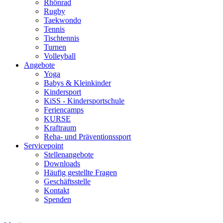
Rhönrad
Rugby
Taekwondo
Tennis
Tischtennis
Turnen
Volleyball
Angebote
Yoga
Babys & Kleinkinder
Kindersport
KiSS - Kindersportschule
Feriencamps
KURSE
Kraftraum
Reha- und Präventionssport
Servicepoint
Stellenangebote
Downloads
Häufig gestellte Fragen
Geschäftsstelle
Kontakt
Spenden