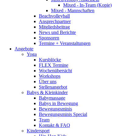
Mixed - In-Team (Kopie)
Mixed - Mannschaften
Beachvolleyball
Ansprechpartner
Mitgliedsbeitrag
News und Berichte
Sponsoren
Termine + Veranstaltungen
Angebote
Yoga
Kursblöcke
FLEX Termine
Wochenübersicht
Workshops
Über uns
Stellenangebot
Babys & Kleinkinder
Babymassage
Babys in Bewegung
Bewegungsminis
Bewegungsminis Special
Team
Kontakt & FAQ
Kindersport