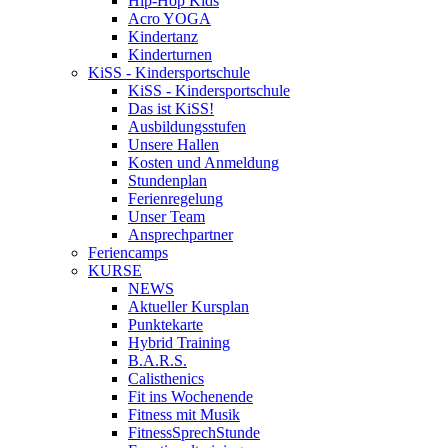
Hip-Hop Kids
Acro YOGA
Kindertanz
Kinderturnen
KiSS - Kindersportschule
KiSS - Kindersportschule
Das ist KiSS!
Ausbildungsstufen
Unsere Hallen
Kosten und Anmeldung
Stundenplan
Ferienregelung
Unser Team
Ansprechpartner
Feriencamps
KURSE
NEWS
Aktueller Kursplan
Punktekarte
Hybrid Training
B.A.R.S.
Calisthenics
Fit ins Wochenende
Fitness mit Musik
FitnessSprechStunde