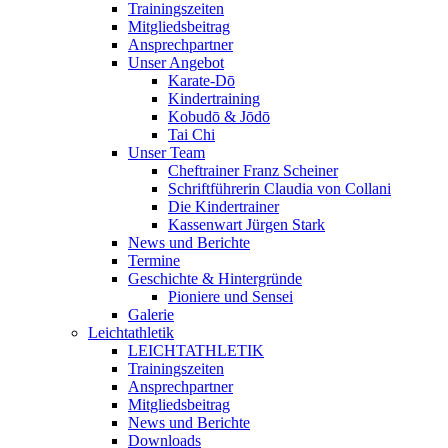
Trainingszeiten
Mitgliedsbeitrag
Ansprechpartner
Unser Angebot
Karate-Dō
Kindertraining
Kobudō & Jōdō
Tai Chi
Unser Team
Cheftrainer Franz Scheiner
Schriftführerin Claudia von Collani
Die Kindertrainer
Kassenwart Jürgen Stark
News und Berichte
Termine
Geschichte & Hintergründe
Pioniere und Sensei
Galerie
Leichtathletik
LEICHTATHLETIK
Trainingszeiten
Ansprechpartner
Mitgliedsbeitrag
News und Berichte
Downloads