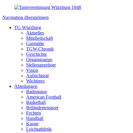
Navigation überspringen
TG Würzburg
Aktuelles
Mitgliedschaft
Gaststätte
TGW-Chronik
Geschichte
Organigramm
Stellenangebote
Vision
Aufsichtsrat
Wichtiges
Abteilungen
Badminton
American Football
Basketball
Behindertensport
Fechten
Handball
Karate
Leichtathletik