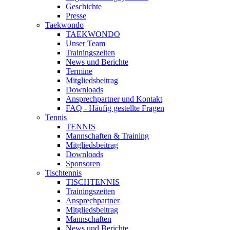
Geschichte
Presse
Taekwondo
TAEKWONDO
Unser Team
Trainingszeiten
News und Berichte
Termine
Mitgliedsbeitrag
Downloads
Ansprechpartner und Kontakt
FAQ - Häufig gestellte Fragen
Tennis
TENNIS
Mannschaften & Training
Mitgliedsbeitrag
Downloads
Sponsoren
Tischtennis
TISCHTENNIS
Trainingszeiten
Ansprechpartner
Mitgliedsbeitrag
Mannschaften
News und Berichte