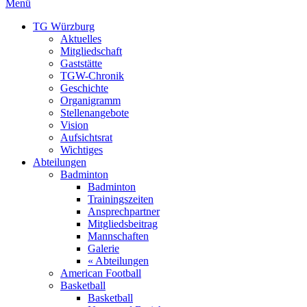
Menü
TG Würzburg
Aktuelles
Mitgliedschaft
Gaststätte
TGW-Chronik
Geschichte
Organigramm
Stellenangebote
Vision
Aufsichtsrat
Wichtiges
Abteilungen
Badminton
Badminton
Trainingszeiten
Ansprechpartner
Mitgliedsbeitrag
Mannschaften
Galerie
« Abteilungen
American Football
Basketball
Basketball