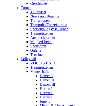
Geschichte
Turnen
TURNEN
News und Berichte
Turngruppen
Trampolin/Freizeitturnen
Sporteignungstest Turnen
Trainingszeiten
Ansprechpartner
Mitgliedsbeitrag
Sponsoren
Galerie
Termine
Volleyball
VOLLEYBALL
Trainingszeiten
Mannschaften
Damen I
Damen II
Damen III
Herren I
Herren II
Herren III
Jugend
Mixed-Hobby Allgemein