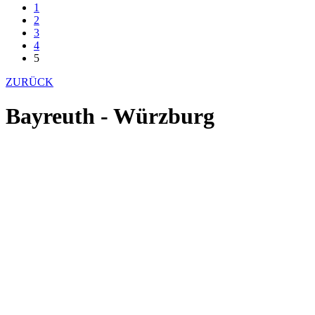
1
2
3
4
5
ZURÜCK
Bayreuth - Würzburg