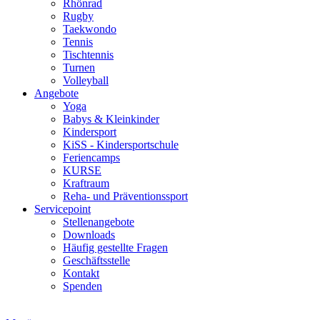
Rhönrad
Rugby
Taekwondo
Tennis
Tischtennis
Turnen
Volleyball
Angebote
Yoga
Babys & Kleinkinder
Kindersport
KiSS - Kindersportschule
Feriencamps
KURSE
Kraftraum
Reha- und Präventionssport
Servicepoint
Stellenangebote
Downloads
Häufig gestellte Fragen
Geschäftsstelle
Kontakt
Spenden