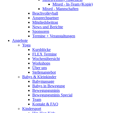
Mixed - In-Team (Kopie)
Mixed - Mannschaften
Beachvolleyball
Ansprechpartner
Mitgliedsbeitrag
News und Berichte
Sponsoren
Termine + Veranstaltungen
Angebote
Yoga
Kursblöcke
FLEX Termine
Wochenübersicht
Workshops
Über uns
Stellenangebot
Babys & Kleinkinder
Babymassage
Babys in Bewegung
Bewegungsminis
Bewegungsminis Special
Team
Kontakt & FAQ
Kindersport