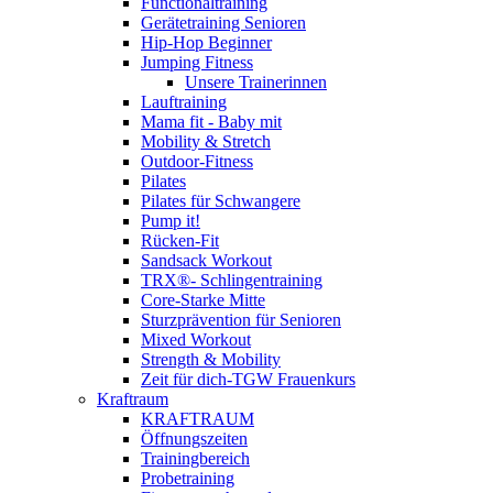
Functionaltraining
Gerätetraining Senioren
Hip-Hop Beginner
Jumping Fitness
Unsere Trainerinnen
Lauftraining
Mama fit - Baby mit
Mobility & Stretch
Outdoor-Fitness
Pilates
Pilates für Schwangere
Pump it!
Rücken-Fit
Sandsack Workout
TRX®- Schlingentraining
Core-Starke Mitte
Sturzprävention für Senioren
Mixed Workout
Strength & Mobility
Zeit für dich-TGW Frauenkurs
Kraftraum
KRAFTRAUM
Öffnungszeiten
Trainingbereich
Probetraining