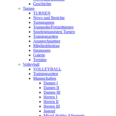
Geschichte
Turnen
TURNEN
News und Berichte
Turngruppen
Trampolin/Freizeitturnen
Sporteignungstest Turnen
Trainingszeiten
Ansprechpartner
Mitgliedsbeitrag
Sponsoren
Galerie
Termine
Volleyball
VOLLEYBALL
Trainingszeiten
Mannschaften
Damen I
Damen II
Damen III
Herren I
Herren II
Herren III
Jugend
Mixed-Hobby Allgemein