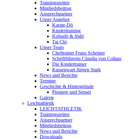
Trainingszeiten
Mitgliedsbeitrag
Ansprechpartner
Unser Angebot
Karate-Dō
Kindertraining
Kobudō & Jōdō
Tai Chi
Unser Team
Cheftrainer Franz Scheiner
Schriftführerin Claudia von Collani
Die Kindertrainer
Kassenwart Jürgen Stark
News und Berichte
Termine
Geschichte & Hintergründe
Pioniere und Sensei
Galerie
Leichtathletik
LEICHTATHLETIK
Trainingszeiten
Ansprechpartner
Mitgliedsbeitrag
News und Berichte
Downloads