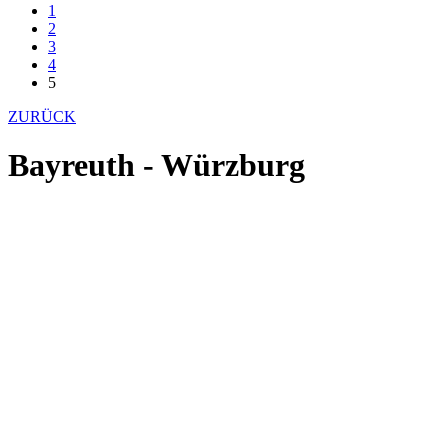
1
2
3
4
5
ZURÜCK
Bayreuth - Würzburg