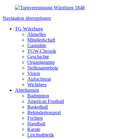
Navigation überspringen
TG Würzburg
Aktuelles
Mitgliedschaft
Gaststätte
TGW-Chronik
Geschichte
Organigramm
Stellenangebote
Vision
Aufsichtsrat
Wichtiges
Abteilungen
Badminton
American Football
Basketball
Behindertensport
Fechten
Handball
Karate
Leichtathletik