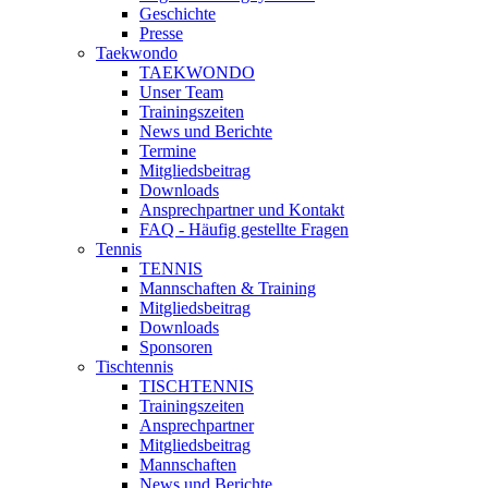
Geschichte
Presse
Taekwondo
TAEKWONDO
Unser Team
Trainingszeiten
News und Berichte
Termine
Mitgliedsbeitrag
Downloads
Ansprechpartner und Kontakt
FAQ - Häufig gestellte Fragen
Tennis
TENNIS
Mannschaften & Training
Mitgliedsbeitrag
Downloads
Sponsoren
Tischtennis
TISCHTENNIS
Trainingszeiten
Ansprechpartner
Mitgliedsbeitrag
Mannschaften
News und Berichte