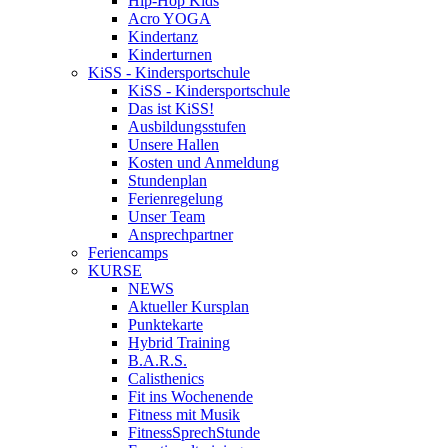
Hip-Hop Kids
Acro YOGA
Kindertanz
Kinderturnen
KiSS - Kindersportschule
KiSS - Kindersportschule
Das ist KiSS!
Ausbildungsstufen
Unsere Hallen
Kosten und Anmeldung
Stundenplan
Ferienregelung
Unser Team
Ansprechpartner
Feriencamps
KURSE
NEWS
Aktueller Kursplan
Punktekarte
Hybrid Training
B.A.R.S.
Calisthenics
Fit ins Wochenende
Fitness mit Musik
FitnessSprechStunde