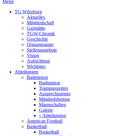
Menü
TG Würzburg
Aktuelles
Mitgliedschaft
Gaststätte
TGW-Chronik
Geschichte
Organigramm
Stellenangebote
Vision
Aufsichtsrat
Wichtiges
Abteilungen
Badminton
Badminton
Trainingszeiten
Ansprechpartner
Mitgliedsbeitrag
Mannschaften
Galerie
« Abteilungen
American Football
Basketball
Basketball