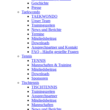
Geschichte
Presse
Taekwondo
TAEKWONDO
Unser Team
Trainingszeiten
News und Berichte
Termine
Mitgliedsbeitrag
Downloads
Ansprechpartner und Kontakt
FAQ - Häufig gestellte Fragen
Tennis
TENNIS
Mannschaften & Training
Mitgliedsbeitrag
Downloads
Sponsoren
Tischtennis
TISCHTENNIS
Trainingszeiten
Ansprechpartner
Mitgliedsbeitrag
Mannschaften
News und Berichte