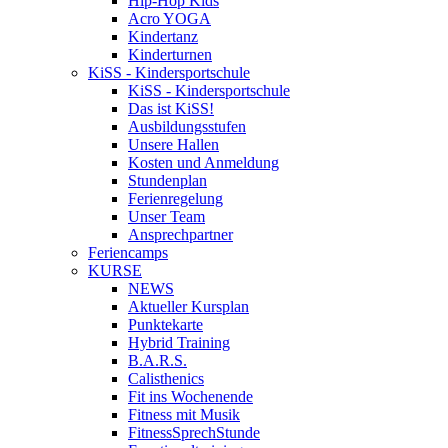
Hip-Hop Kids
Acro YOGA
Kindertanz
Kinderturnen
KiSS - Kindersportschule
KiSS - Kindersportschule
Das ist KiSS!
Ausbildungsstufen
Unsere Hallen
Kosten und Anmeldung
Stundenplan
Ferienregelung
Unser Team
Ansprechpartner
Feriencamps
KURSE
NEWS
Aktueller Kursplan
Punktekarte
Hybrid Training
B.A.R.S.
Calisthenics
Fit ins Wochenende
Fitness mit Musik
FitnessSprechStunde