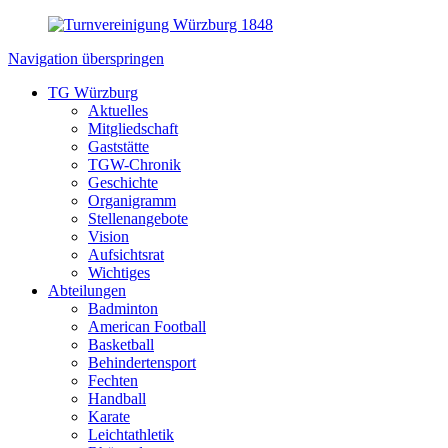
Navigation überspringen
TG Würzburg
Aktuelles
Mitgliedschaft
Gaststätte
TGW-Chronik
Geschichte
Organigramm
Stellenangebote
Vision
Aufsichtsrat
Wichtiges
Abteilungen
Badminton
American Football
Basketball
Behindertensport
Fechten
Handball
Karate
Leichtathletik