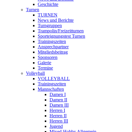
Geschichte
Turnen
TURNEN
News und Berichte
Turngruppen
Trampolin/Freizeitturnen
Sporteignungstest Turnen
Trainingszeiten
Ansprechpartner
Mitgliedsbeitrag
Sponsoren
Galerie
Termine
Volleyball
VOLLEYBALL
Trainingszeiten
Mannschaften
Damen I
Damen II
Damen III
Herren I
Herren II
Herren III
Jugend
Mixed-Hobby Allgemein