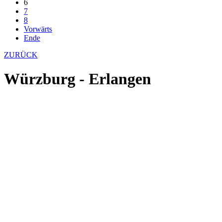
6
7
8
Vorwärts
Ende
ZURÜCK
Würzburg - Erlangen