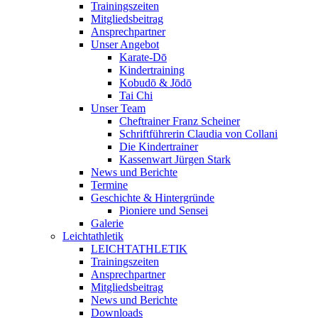
Trainingszeiten
Mitgliedsbeitrag
Ansprechpartner
Unser Angebot
Karate-Dō
Kindertraining
Kobudō & Jōdō
Tai Chi
Unser Team
Cheftrainer Franz Scheiner
Schriftführerin Claudia von Collani
Die Kindertrainer
Kassenwart Jürgen Stark
News und Berichte
Termine
Geschichte & Hintergründe
Pioniere und Sensei
Galerie
Leichtathletik
LEICHTATHLETIK
Trainingszeiten
Ansprechpartner
Mitgliedsbeitrag
News und Berichte
Downloads