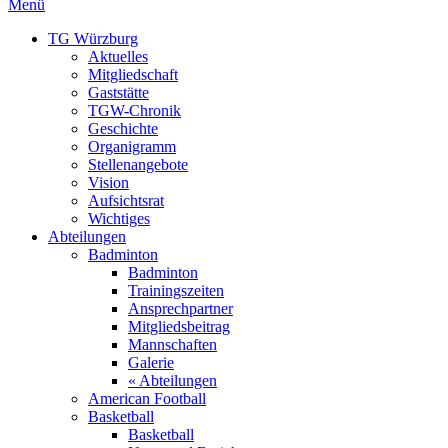
Menü
TG Würzburg
Aktuelles
Mitgliedschaft
Gaststätte
TGW-Chronik
Geschichte
Organigramm
Stellenangebote
Vision
Aufsichtsrat
Wichtiges
Abteilungen
Badminton
Badminton
Trainingszeiten
Ansprechpartner
Mitgliedsbeitrag
Mannschaften
Galerie
« Abteilungen
American Football
Basketball
Basketball