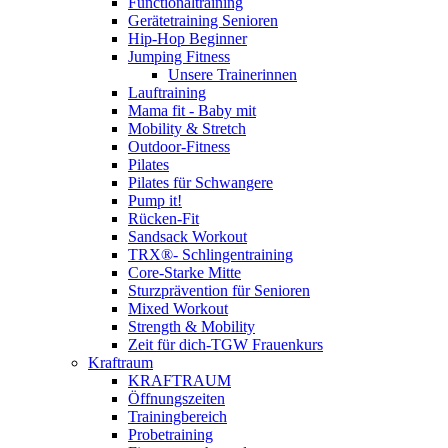
Functionaltraining
Gerätetraining Senioren
Hip-Hop Beginner
Jumping Fitness
Unsere Trainerinnen
Lauftraining
Mama fit - Baby mit
Mobility & Stretch
Outdoor-Fitness
Pilates
Pilates für Schwangere
Pump it!
Rücken-Fit
Sandsack Workout
TRX®- Schlingentraining
Core-Starke Mitte
Sturzprävention für Senioren
Mixed Workout
Strength & Mobility
Zeit für dich-TGW Frauenkurs
Kraftraum
KRAFTRAUM
Öffnungszeiten
Trainingbereich
Probetraining