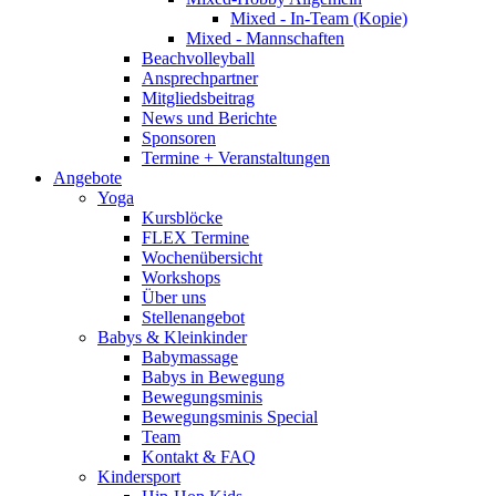
Mixed - In-Team (Kopie)
Mixed - Mannschaften
Beachvolleyball
Ansprechpartner
Mitgliedsbeitrag
News und Berichte
Sponsoren
Termine + Veranstaltungen
Angebote
Yoga
Kursblöcke
FLEX Termine
Wochenübersicht
Workshops
Über uns
Stellenangebot
Babys & Kleinkinder
Babymassage
Babys in Bewegung
Bewegungsminis
Bewegungsminis Special
Team
Kontakt & FAQ
Kindersport