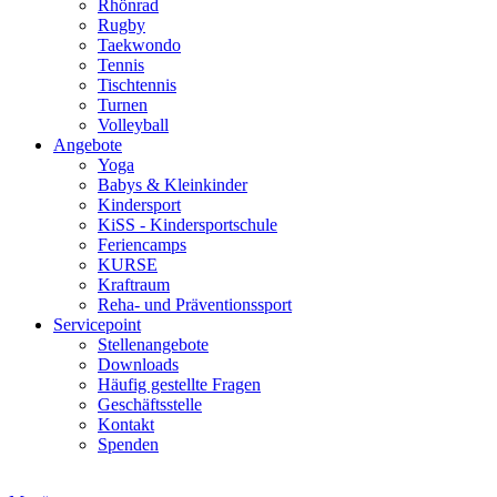
Rhönrad
Rugby
Taekwondo
Tennis
Tischtennis
Turnen
Volleyball
Angebote
Yoga
Babys & Kleinkinder
Kindersport
KiSS - Kindersportschule
Feriencamps
KURSE
Kraftraum
Reha- und Präventionssport
Servicepoint
Stellenangebote
Downloads
Häufig gestellte Fragen
Geschäftsstelle
Kontakt
Spenden