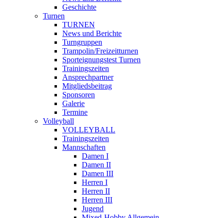
Geschichte
Turnen
TURNEN
News und Berichte
Turngruppen
Trampolin/Freizeitturnen
Sporteignungstest Turnen
Trainingszeiten
Ansprechpartner
Mitgliedsbeitrag
Sponsoren
Galerie
Termine
Volleyball
VOLLEYBALL
Trainingszeiten
Mannschaften
Damen I
Damen II
Damen III
Herren I
Herren II
Herren III
Jugend
Mixed-Hobby Allgemein