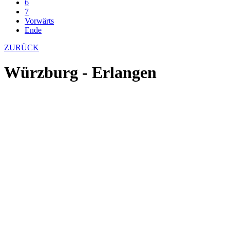
6
7
Vorwärts
Ende
ZURÜCK
Würzburg - Erlangen