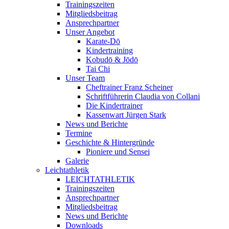
Trainingszeiten
Mitgliedsbeitrag
Ansprechpartner
Unser Angebot
Karate-Dō
Kindertraining
Kobudō & Jōdō
Tai Chi
Unser Team
Cheftrainer Franz Scheiner
Schriftführerin Claudia von Collani
Die Kindertrainer
Kassenwart Jürgen Stark
News und Berichte
Termine
Geschichte & Hintergründe
Pioniere und Sensei
Galerie
Leichtathletik
LEICHTATHLETIK
Trainingszeiten
Ansprechpartner
Mitgliedsbeitrag
News und Berichte
Downloads