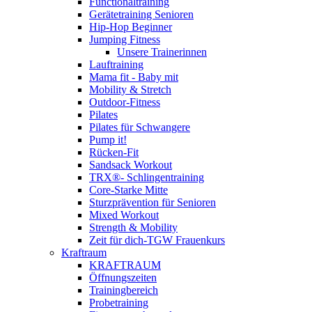
Functionaltraining
Gerätetraining Senioren
Hip-Hop Beginner
Jumping Fitness
Unsere Trainerinnen
Lauftraining
Mama fit - Baby mit
Mobility & Stretch
Outdoor-Fitness
Pilates
Pilates für Schwangere
Pump it!
Rücken-Fit
Sandsack Workout
TRX®- Schlingentraining
Core-Starke Mitte
Sturzprävention für Senioren
Mixed Workout
Strength & Mobility
Zeit für dich-TGW Frauenkurs
Kraftraum
KRAFTRAUM
Öffnungszeiten
Trainingbereich
Probetraining