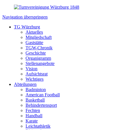
Navigation überspringen
TG Würzburg
Aktuelles
Mitgliedschaft
Gaststätte
TGW-Chronik
Geschichte
Organigramm
Stellenangebote
Vision
Aufsichtsrat
Wichtiges
Abteilungen
Badminton
American Football
Basketball
Behindertensport
Fechten
Handball
Karate
Leichtathletik