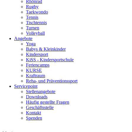
Rhönrad
Rugby
Taekwondo
Tennis
Tischtennis
Turnen
Volleyball
Angebote
Yoga
Babys & Kleinkinder
Kindersport
KiSS - Kindersportschule
Feriencamps
KURSE
Kraftraum
Reha- und Präventionssport
Servicepoint
Stellenangebote
Downloads
Häufig gestellte Fragen
Geschäftsstelle
Kontakt
Spenden