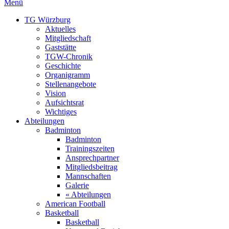
Menü
TG Würzburg
Aktuelles
Mitgliedschaft
Gaststätte
TGW-Chronik
Geschichte
Organigramm
Stellenangebote
Vision
Aufsichtsrat
Wichtiges
Abteilungen
Badminton
Badminton
Trainingszeiten
Ansprechpartner
Mitgliedsbeitrag
Mannschaften
Galerie
« Abteilungen
American Football
Basketball
Basketball