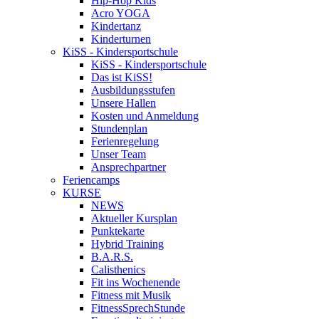
Hip-Hop Kids
Acro YOGA
Kindertanz
Kinderturnen
KiSS - Kindersportschule
KiSS - Kindersportschule
Das ist KiSS!
Ausbildungsstufen
Unsere Hallen
Kosten und Anmeldung
Stundenplan
Ferienregelung
Unser Team
Ansprechpartner
Feriencamps
KURSE
NEWS
Aktueller Kursplan
Punktekarte
Hybrid Training
B.A.R.S.
Calisthenics
Fit ins Wochenende
Fitness mit Musik
FitnessSprechStunde