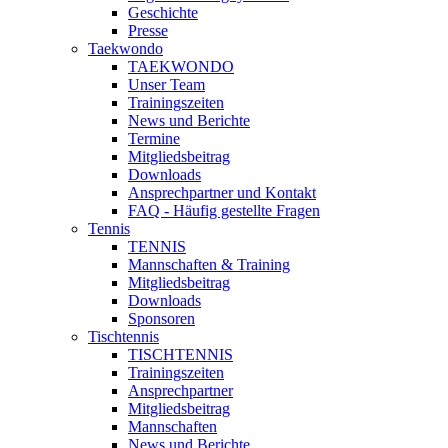
Geschichte
Presse
Taekwondo
TAEKWONDO
Unser Team
Trainingszeiten
News und Berichte
Termine
Mitgliedsbeitrag
Downloads
Ansprechpartner und Kontakt
FAQ - Häufig gestellte Fragen
Tennis
TENNIS
Mannschaften & Training
Mitgliedsbeitrag
Downloads
Sponsoren
Tischtennis
TISCHTENNIS
Trainingszeiten
Ansprechpartner
Mitgliedsbeitrag
Mannschaften
News und Berichte