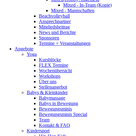
Mixed - In-Team (Kopie)
Mixed - Mannschaften
Beachvolleyball
Ansprechpartner
Mitgliedsbeitrag
News und Berichte
Sponsoren
Termine + Veranstaltungen
Angebote
Yoga
Kursblöcke
FLEX Termine
Wochenübersicht
Workshops
Über uns
Stellenangebot
Babys & Kleinkinder
Babymassage
Babys in Bewegung
Bewegungsminis
Bewegungsminis Special
Team
Kontakt & FAQ
Kindersport