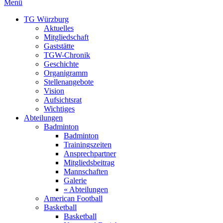
Menü
TG Würzburg
Aktuelles
Mitgliedschaft
Gaststätte
TGW-Chronik
Geschichte
Organigramm
Stellenangebote
Vision
Aufsichtsrat
Wichtiges
Abteilungen
Badminton
Badminton
Trainingszeiten
Ansprechpartner
Mitgliedsbeitrag
Mannschaften
Galerie
« Abteilungen
American Football
Basketball
Basketball