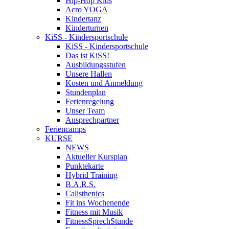
Hip-Hop Kids
Acro YOGA
Kindertanz
Kinderturnen
KiSS - Kindersportschule
KiSS - Kindersportschule
Das ist KiSS!
Ausbildungsstufen
Unsere Hallen
Kosten und Anmeldung
Stundenplan
Ferienregelung
Unser Team
Ansprechpartner
Feriencamps
KURSE
NEWS
Aktueller Kursplan
Punktekarte
Hybrid Training
B.A.R.S.
Calisthenics
Fit ins Wochenende
Fitness mit Musik
FitnessSprechStunde