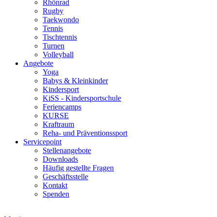
Rhönrad
Rugby
Taekwondo
Tennis
Tischtennis
Turnen
Volleyball
Angebote
Yoga
Babys & Kleinkinder
Kindersport
KiSS - Kindersportschule
Feriencamps
KURSE
Kraftraum
Reha- und Präventionssport
Servicepoint
Stellenangebote
Downloads
Häufig gestellte Fragen
Geschäftsstelle
Kontakt
Spenden