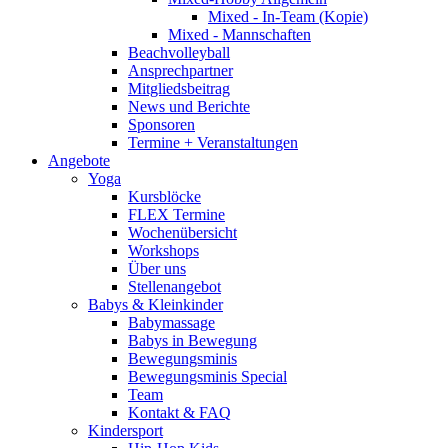
Mixed - In-Team (Kopie)
Mixed - Mannschaften
Beachvolleyball
Ansprechpartner
Mitgliedsbeitrag
News und Berichte
Sponsoren
Termine + Veranstaltungen
Angebote
Yoga
Kursblöcke
FLEX Termine
Wochenübersicht
Workshops
Über uns
Stellenangebot
Babys & Kleinkinder
Babymassage
Babys in Bewegung
Bewegungsminis
Bewegungsminis Special
Team
Kontakt & FAQ
Kindersport