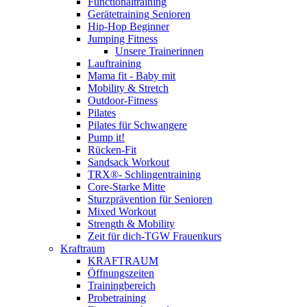
Functionaltraining
Gerätetraining Senioren
Hip-Hop Beginner
Jumping Fitness
Unsere Trainerinnen
Lauftraining
Mama fit - Baby mit
Mobility & Stretch
Outdoor-Fitness
Pilates
Pilates für Schwangere
Pump it!
Rücken-Fit
Sandsack Workout
TRX®- Schlingentraining
Core-Starke Mitte
Sturzprävention für Senioren
Mixed Workout
Strength & Mobility
Zeit für dich-TGW Frauenkurs
Kraftraum
KRAFTRAUM
Öffnungszeiten
Trainingbereich
Probetraining