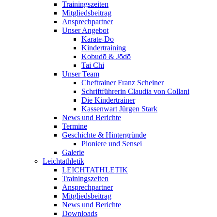
Trainingszeiten
Mitgliedsbeitrag
Ansprechpartner
Unser Angebot
Karate-Dō
Kindertraining
Kobudō & Jōdō
Tai Chi
Unser Team
Cheftrainer Franz Scheiner
Schriftführerin Claudia von Collani
Die Kindertrainer
Kassenwart Jürgen Stark
News und Berichte
Termine
Geschichte & Hintergründe
Pioniere und Sensei
Galerie
Leichtathletik
LEICHTATHLETIK
Trainingszeiten
Ansprechpartner
Mitgliedsbeitrag
News und Berichte
Downloads