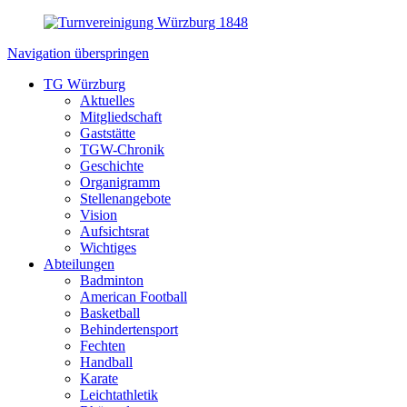
Navigation überspringen
TG Würzburg
Aktuelles
Mitgliedschaft
Gaststätte
TGW-Chronik
Geschichte
Organigramm
Stellenangebote
Vision
Aufsichtsrat
Wichtiges
Abteilungen
Badminton
American Football
Basketball
Behindertensport
Fechten
Handball
Karate
Leichtathletik