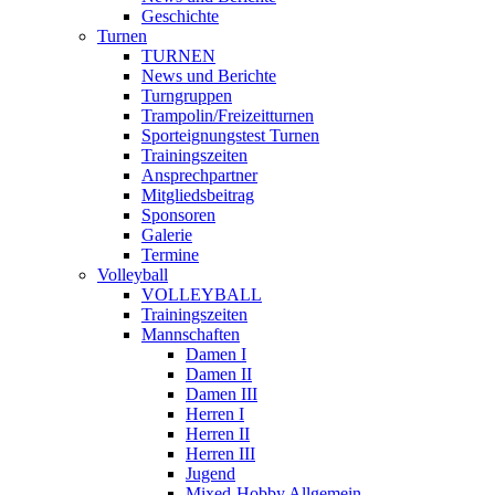
Geschichte
Turnen
TURNEN
News und Berichte
Turngruppen
Trampolin/Freizeitturnen
Sporteignungstest Turnen
Trainingszeiten
Ansprechpartner
Mitgliedsbeitrag
Sponsoren
Galerie
Termine
Volleyball
VOLLEYBALL
Trainingszeiten
Mannschaften
Damen I
Damen II
Damen III
Herren I
Herren II
Herren III
Jugend
Mixed-Hobby Allgemein