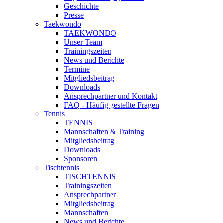
Geschichte
Presse
Taekwondo
TAEKWONDO
Unser Team
Trainingszeiten
News und Berichte
Termine
Mitgliedsbeitrag
Downloads
Ansprechpartner und Kontakt
FAQ - Häufig gestellte Fragen
Tennis
TENNIS
Mannschaften & Training
Mitgliedsbeitrag
Downloads
Sponsoren
Tischtennis
TISCHTENNIS
Trainingszeiten
Ansprechpartner
Mitgliedsbeitrag
Mannschaften
News und Berichte