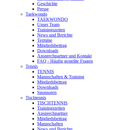
Geschichte
Presse
Taekwondo
TAEKWONDO
Unser Team
Trainingszeiten
News und Berichte
Termine
Mitgliedsbeitrag
Downloads
Ansprechpartner und Kontakt
FAQ - Häufig gestellte Fragen
Tennis
TENNIS
Mannschaften & Training
Mitgliedsbeitrag
Downloads
Sponsoren
Tischtennis
TISCHTENNIS
Trainingszeiten
Ansprechpartner
Mitgliedsbeitrag
Mannschaften
News und Berichte