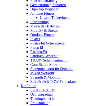
Functionaltraining
Gerätetraining Senioren
Hip-Hop Beginner
Jumping Fitness
Unsere Trainerinnen
Lauftraining
Mama fit - Baby mit
Mobility & Stretch
Outdoor-Fitness
Pilates
Pilates für Schwangere
Pump it!
Rücken-Fit
Sandsack Workout
TRX®- Schlingentraining
Core-Starke Mitte
Sturzprävention für Senioren
Mixed Workout
Strength & Mobility
Zeit für dich-TGW Frauenkurs
Kraftraum
KRAFTRAUM
Öffnungszeiten
Trainingbereich
Probetraining