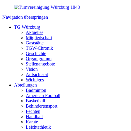
Navigation überspringen
TG Würzburg
Aktuelles
Mitgliedschaft
Gaststätte
TGW-Chronik
Geschichte
Organigramm
Stellenangebote
Vision
Aufsichtsrat
Wichtiges
Abteilungen
Badminton
American Football
Basketball
Behindertensport
Fechten
Handball
Karate
Leichtathletik