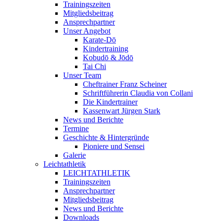
Trainingszeiten
Mitgliedsbeitrag
Ansprechpartner
Unser Angebot
Karate-Dō
Kindertraining
Kobudō & Jōdō
Tai Chi
Unser Team
Cheftrainer Franz Scheiner
Schriftführerin Claudia von Collani
Die Kindertrainer
Kassenwart Jürgen Stark
News und Berichte
Termine
Geschichte & Hintergründe
Pioniere und Sensei
Galerie
Leichtathletik
LEICHTATHLETIK
Trainingszeiten
Ansprechpartner
Mitgliedsbeitrag
News und Berichte
Downloads