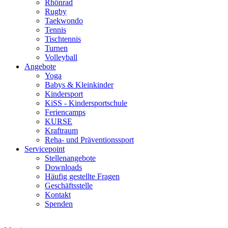
Rhönrad
Rugby
Taekwondo
Tennis
Tischtennis
Turnen
Volleyball
Angebote
Yoga
Babys & Kleinkinder
Kindersport
KiSS - Kindersportschule
Feriencamps
KURSE
Kraftraum
Reha- und Präventionssport
Servicepoint
Stellenangebote
Downloads
Häufig gestellte Fragen
Geschäftsstelle
Kontakt
Spenden