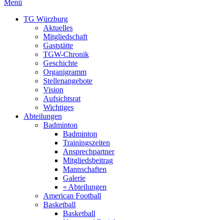
Menü
TG Würzburg
Aktuelles
Mitgliedschaft
Gaststätte
TGW-Chronik
Geschichte
Organigramm
Stellenangebote
Vision
Aufsichtsrat
Wichtiges
Abteilungen
Badminton
Badminton
Trainingszeiten
Ansprechpartner
Mitgliedsbeitrag
Mannschaften
Galerie
« Abteilungen
American Football
Basketball
Basketball