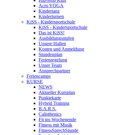
Hip-Hop Kids
Acro YOGA
Kindertanz
Kinderturnen
KiSS - Kindersportschule
KiSS - Kindersportschule
Das ist KiSS!
Ausbildungsstufen
Unsere Hallen
Kosten und Anmeldung
Stundenplan
Ferienregelung
Unser Team
Ansprechpartner
Feriencamps
KURSE
NEWS
Aktueller Kursplan
Punktekarte
Hybrid Training
B.A.R.S.
Calisthenics
Fit ins Wochenende
Fitness mit Musik
FitnessSprechStunde