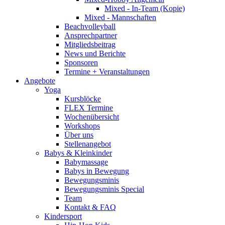
Mixed - In-Team (Kopie)
Mixed - Mannschaften
Beachvolleyball
Ansprechpartner
Mitgliedsbeitrag
News und Berichte
Sponsoren
Termine + Veranstaltungen
Angebote
Yoga
Kursblöcke
FLEX Termine
Wochenübersicht
Workshops
Über uns
Stellenangebot
Babys & Kleinkinder
Babymassage
Babys in Bewegung
Bewegungsminis
Bewegungsminis Special
Team
Kontakt & FAQ
Kindersport