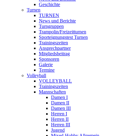
Geschichte
Turnen
TURNEN
News und Berichte
Turngruppen
Trampolin/Freizeitturnen
Sporteignungstest Turnen
Trainingszeiten
Ansprechpartner
Mitgliedsbeitrag
Sponsoren
Galerie
Termine
Volleyball
VOLLEYBALL
Trainingszeiten
Mannschaften
Damen I
Damen II
Damen III
Herren I
Herren II
Herren III
Jugend
Mixed-Hobby Allgemein