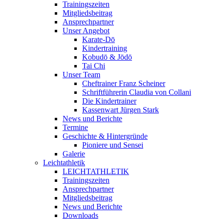
Trainingszeiten
Mitgliedsbeitrag
Ansprechpartner
Unser Angebot
Karate-Dō
Kindertraining
Kobudō & Jōdō
Tai Chi
Unser Team
Cheftrainer Franz Scheiner
Schriftführerin Claudia von Collani
Die Kindertrainer
Kassenwart Jürgen Stark
News und Berichte
Termine
Geschichte & Hintergründe
Pioniere und Sensei
Galerie
Leichtathletik
LEICHTATHLETIK
Trainingszeiten
Ansprechpartner
Mitgliedsbeitrag
News und Berichte
Downloads