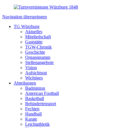
Navigation überspringen
TG Würzburg
Aktuelles
Mitgliedschaft
Gaststätte
TGW-Chronik
Geschichte
Organigramm
Stellenangebote
Vision
Aufsichtsrat
Wichtiges
Abteilungen
Badminton
American Football
Basketball
Behindertensport
Fechten
Handball
Karate
Leichtathletik