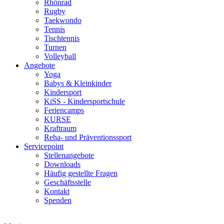
Rhönrad
Rugby
Taekwondo
Tennis
Tischtennis
Turnen
Volleyball
Angebote
Yoga
Babys & Kleinkinder
Kindersport
KiSS - Kindersportschule
Feriencamps
KURSE
Kraftraum
Reha- und Präventionssport
Servicepoint
Stellenangebote
Downloads
Häufig gestellte Fragen
Geschäftsstelle
Kontakt
Spenden