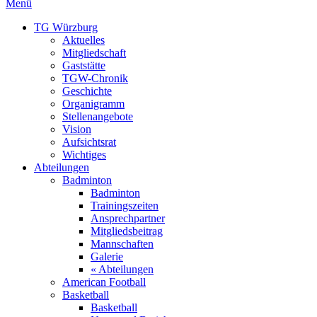
Menü
TG Würzburg
Aktuelles
Mitgliedschaft
Gaststätte
TGW-Chronik
Geschichte
Organigramm
Stellenangebote
Vision
Aufsichtsrat
Wichtiges
Abteilungen
Badminton
Badminton
Trainingszeiten
Ansprechpartner
Mitgliedsbeitrag
Mannschaften
Galerie
« Abteilungen
American Football
Basketball
Basketball