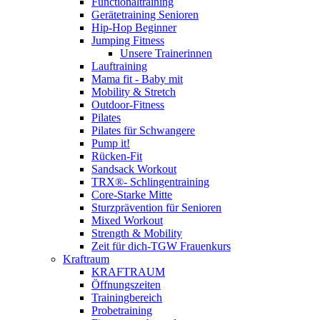
Functionaltraining
Gerätetraining Senioren
Hip-Hop Beginner
Jumping Fitness
Unsere Trainerinnen
Lauftraining
Mama fit - Baby mit
Mobility & Stretch
Outdoor-Fitness
Pilates
Pilates für Schwangere
Pump it!
Rücken-Fit
Sandsack Workout
TRX®- Schlingentraining
Core-Starke Mitte
Sturzprävention für Senioren
Mixed Workout
Strength & Mobility
Zeit für dich-TGW Frauenkurs
Kraftraum
KRAFTRAUM
Öffnungszeiten
Trainingbereich
Probetraining