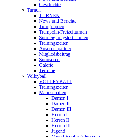
Geschichte
Turnen
TURNEN
News und Berichte
Turngruppen
Trampolin/Freizeitturnen
Sporteignungstest Turnen
Trainingszeiten
Ansprechpartner
Mitgliedsbeitrag
Sponsoren
Galerie
Termine
Volleyball
VOLLEYBALL
Trainingszeiten
Mannschaften
Damen I
Damen II
Damen III
Herren I
Herren II
Herren III
Jugend
Mixed-Hobby Allgemein