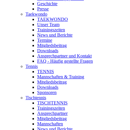
Geschichte
Presse
Taekwondo
TAEKWONDO
Unser Team
Trainingszeiten
News und Berichte
Termine
Mitgliedsbeitrag
Downloads
Ansprechpartner und Kontakt
FAQ - Häufig gestellte Fragen
Tennis
TENNIS
Mannschaften & Training
Mitgliedsbeitrag
Downloads
Sponsoren
Tischtennis
TISCHTENNIS
Trainingszeiten
Ansprechpartner
Mitgliedsbeitrag
Mannschaften
News und Berichte