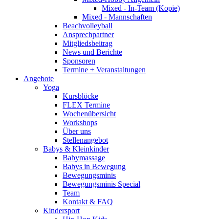
Mixed - In-Team (Kopie)
Mixed - Mannschaften
Beachvolleyball
Ansprechpartner
Mitgliedsbeitrag
News und Berichte
Sponsoren
Termine + Veranstaltungen
Angebote
Yoga
Kursblöcke
FLEX Termine
Wochenübersicht
Workshops
Über uns
Stellenangebot
Babys & Kleinkinder
Babymassage
Babys in Bewegung
Bewegungsminis
Bewegungsminis Special
Team
Kontakt & FAQ
Kindersport