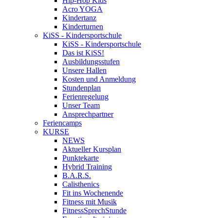
Hip-Hop Kids
Acro YOGA
Kindertanz
Kinderturnen
KiSS - Kindersportschule
KiSS - Kindersportschule
Das ist KiSS!
Ausbildungsstufen
Unsere Hallen
Kosten und Anmeldung
Stundenplan
Ferienregelung
Unser Team
Ansprechpartner
Feriencamps
KURSE
NEWS
Aktueller Kursplan
Punktekarte
Hybrid Training
B.A.R.S.
Calisthenics
Fit ins Wochenende
Fitness mit Musik
FitnessSprechStunde