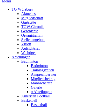
Menü
TG Würzburg
Aktuelles
Mitgliedschaft
Gaststätte
TGW-Chronik
Geschichte
Organigramm
Stellenangebote
Vision
Aufsichtsrat
Wichtiges
Abteilungen
Badminton
Badminton
Trainingszeiten
Ansprechpartner
Mitgliedsbeitrag
Mannschaften
Galerie
« Abteilungen
American Football
Basketball
Basketball