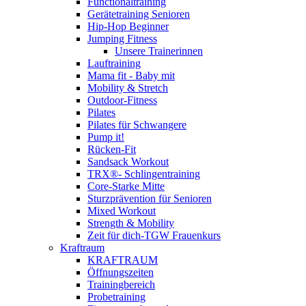
Functionaltraining
Gerätetraining Senioren
Hip-Hop Beginner
Jumping Fitness
Unsere Trainerinnen
Lauftraining
Mama fit - Baby mit
Mobility & Stretch
Outdoor-Fitness
Pilates
Pilates für Schwangere
Pump it!
Rücken-Fit
Sandsack Workout
TRX®- Schlingentraining
Core-Starke Mitte
Sturzprävention für Senioren
Mixed Workout
Strength & Mobility
Zeit für dich-TGW Frauenkurs
Kraftraum
KRAFTRAUM
Öffnungszeiten
Trainingbereich
Probetraining