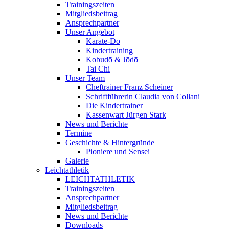
Trainingszeiten
Mitgliedsbeitrag
Ansprechpartner
Unser Angebot
Karate-Dō
Kindertraining
Kobudō & Jōdō
Tai Chi
Unser Team
Cheftrainer Franz Scheiner
Schriftführerin Claudia von Collani
Die Kindertrainer
Kassenwart Jürgen Stark
News und Berichte
Termine
Geschichte & Hintergründe
Pioniere und Sensei
Galerie
Leichtathletik
LEICHTATHLETIK
Trainingszeiten
Ansprechpartner
Mitgliedsbeitrag
News und Berichte
Downloads