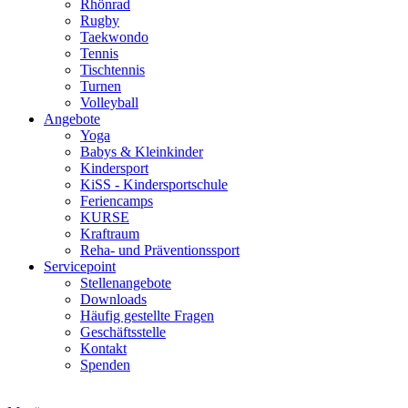
Rhönrad
Rugby
Taekwondo
Tennis
Tischtennis
Turnen
Volleyball
Angebote
Yoga
Babys & Kleinkinder
Kindersport
KiSS - Kindersportschule
Feriencamps
KURSE
Kraftraum
Reha- und Präventionssport
Servicepoint
Stellenangebote
Downloads
Häufig gestellte Fragen
Geschäftsstelle
Kontakt
Spenden