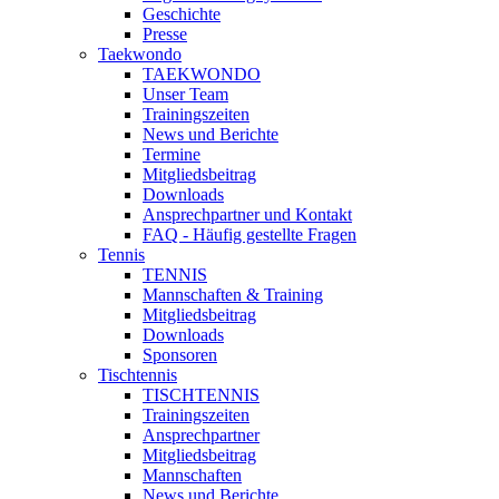
Geschichte
Presse
Taekwondo
TAEKWONDO
Unser Team
Trainingszeiten
News und Berichte
Termine
Mitgliedsbeitrag
Downloads
Ansprechpartner und Kontakt
FAQ - Häufig gestellte Fragen
Tennis
TENNIS
Mannschaften & Training
Mitgliedsbeitrag
Downloads
Sponsoren
Tischtennis
TISCHTENNIS
Trainingszeiten
Ansprechpartner
Mitgliedsbeitrag
Mannschaften
News und Berichte