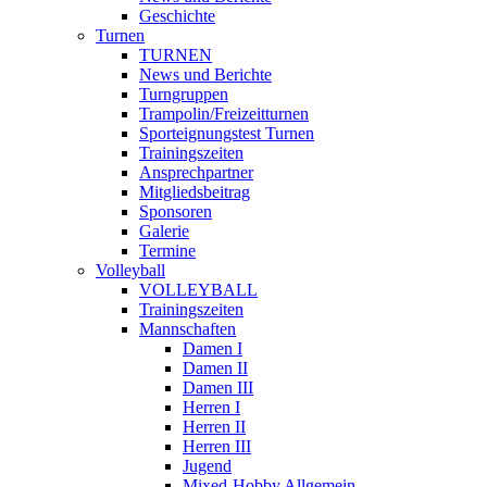
Geschichte
Turnen
TURNEN
News und Berichte
Turngruppen
Trampolin/Freizeitturnen
Sporteignungstest Turnen
Trainingszeiten
Ansprechpartner
Mitgliedsbeitrag
Sponsoren
Galerie
Termine
Volleyball
VOLLEYBALL
Trainingszeiten
Mannschaften
Damen I
Damen II
Damen III
Herren I
Herren II
Herren III
Jugend
Mixed-Hobby Allgemein