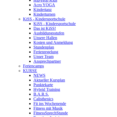
Hip-Hop Kids
Acro YOGA
Kindertanz
Kinderturnen
KiSS - Kindersportschule
KiSS - Kindersportschule
Das ist KiSS!
Ausbildungsstufen
Unsere Hallen
Kosten und Anmeldung
Stundenplan
Ferienregelung
Unser Team
Ansprechpartner
Feriencamps
KURSE
NEWS
Aktueller Kursplan
Punktekarte
Hybrid Training
B.A.R.S.
Calisthenics
Fit ins Wochenende
Fitness mit Musik
FitnessSprechStunde