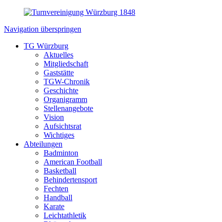
Navigation überspringen
TG Würzburg
Aktuelles
Mitgliedschaft
Gaststätte
TGW-Chronik
Geschichte
Organigramm
Stellenangebote
Vision
Aufsichtsrat
Wichtiges
Abteilungen
Badminton
American Football
Basketball
Behindertensport
Fechten
Handball
Karate
Leichtathletik