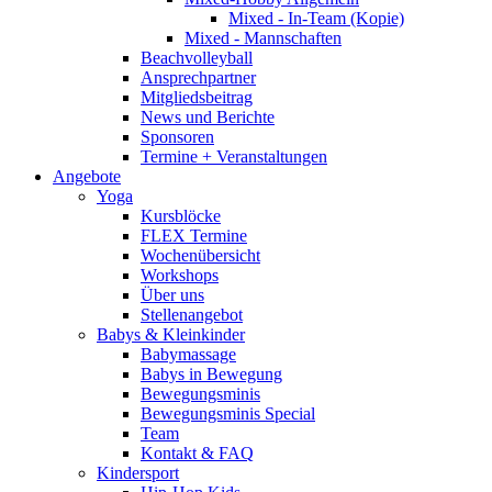
Mixed - In-Team (Kopie)
Mixed - Mannschaften
Beachvolleyball
Ansprechpartner
Mitgliedsbeitrag
News und Berichte
Sponsoren
Termine + Veranstaltungen
Angebote
Yoga
Kursblöcke
FLEX Termine
Wochenübersicht
Workshops
Über uns
Stellenangebot
Babys & Kleinkinder
Babymassage
Babys in Bewegung
Bewegungsminis
Bewegungsminis Special
Team
Kontakt & FAQ
Kindersport