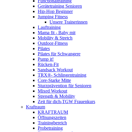
Functionaltraining
Gerätetraining Senioren
Hip-Hop Beginner
Jumping Fitness
Unsere Trainerinnen
Lauftraining
Mama fit - Baby mit
Mobility & Stretch
Outdoor-Fitness
Pilates
Pilates für Schwangere
Pump it!
Rücken-Fit
Sandsack Workout
TRX®- Schlingentraining
Core-Starke Mitte
Sturzprävention für Senioren
Mixed Workout
Strength & Mobility
Zeit für dich-TGW Frauenkurs
Kraftraum
KRAFTRAUM
Öffnungszeiten
Trainingbereich
Probetraining