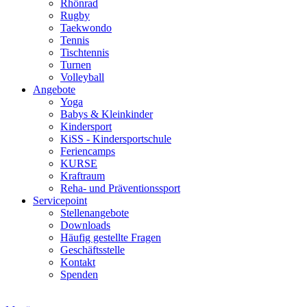
Rhönrad
Rugby
Taekwondo
Tennis
Tischtennis
Turnen
Volleyball
Angebote
Yoga
Babys & Kleinkinder
Kindersport
KiSS - Kindersportschule
Feriencamps
KURSE
Kraftraum
Reha- und Präventionssport
Servicepoint
Stellenangebote
Downloads
Häufig gestellte Fragen
Geschäftsstelle
Kontakt
Spenden