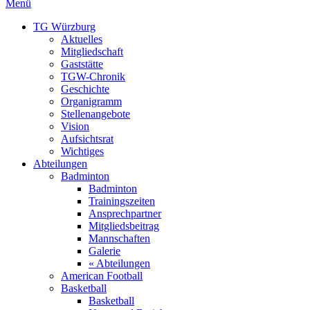
Menü
TG Würzburg
Aktuelles
Mitgliedschaft
Gaststätte
TGW-Chronik
Geschichte
Organigramm
Stellenangebote
Vision
Aufsichtsrat
Wichtiges
Abteilungen
Badminton
Badminton
Trainingszeiten
Ansprechpartner
Mitgliedsbeitrag
Mannschaften
Galerie
« Abteilungen
American Football
Basketball
Basketball