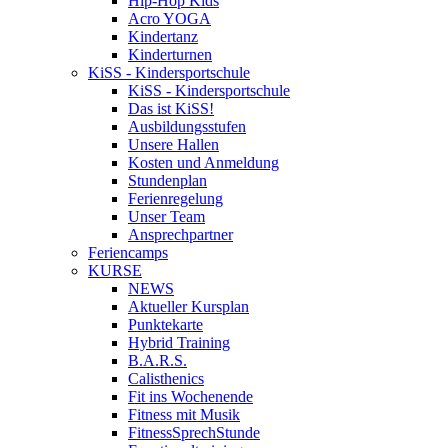
Hip-Hop Kids
Acro YOGA
Kindertanz
Kinderturnen
KiSS - Kindersportschule
KiSS - Kindersportschule
Das ist KiSS!
Ausbildungsstufen
Unsere Hallen
Kosten und Anmeldung
Stundenplan
Ferienregelung
Unser Team
Ansprechpartner
Feriencamps
KURSE
NEWS
Aktueller Kursplan
Punktekarte
Hybrid Training
B.A.R.S.
Calisthenics
Fit ins Wochenende
Fitness mit Musik
FitnessSprechStunde