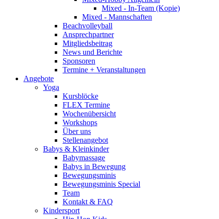
Mixed - In-Team (Kopie)
Mixed - Mannschaften
Beachvolleyball
Ansprechpartner
Mitgliedsbeitrag
News und Berichte
Sponsoren
Termine + Veranstaltungen
Angebote
Yoga
Kursblöcke
FLEX Termine
Wochenübersicht
Workshops
Über uns
Stellenangebot
Babys & Kleinkinder
Babymassage
Babys in Bewegung
Bewegungsminis
Bewegungsminis Special
Team
Kontakt & FAQ
Kindersport