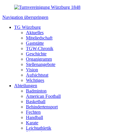
Navigation überspringen
TG Würzburg
Aktuelles
Mitgliedschaft
Gaststätte
TGW-Chronik
Geschichte
Organigramm
Stellenangebote
Vision
Aufsichtsrat
Wichtiges
Abteilungen
Badminton
American Football
Basketball
Behindertensport
Fechten
Handball
Karate
Leichtathletik