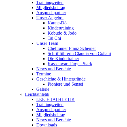
Trainingszeiten
Mitgliedsbeitrag
Ansprechpartner
Unser Angebot
Karate-Dō
Kindertraining
Kobudō & Jōdō
Tai Chi
Unser Team
Cheftrainer Franz Scheiner
Schriftführerin Claudia von Collani
Die Kindertrainer
Kassenwart Jürgen Stark
News und Berichte
Termine
Geschichte & Hintergründe
Pioniere und Sensei
Galerie
Leichtathletik
LEICHTATHLETIK
Trainingszeiten
Ansprechpartner
Mitgliedsbeitrag
News und Berichte
Downloads