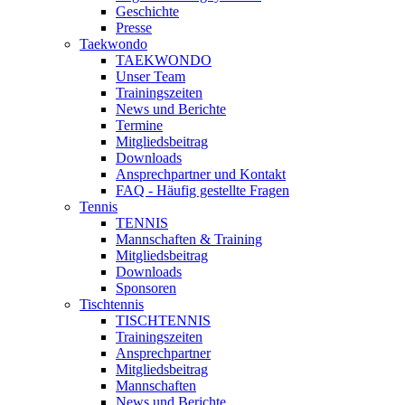
Geschichte
Presse
Taekwondo
TAEKWONDO
Unser Team
Trainingszeiten
News und Berichte
Termine
Mitgliedsbeitrag
Downloads
Ansprechpartner und Kontakt
FAQ - Häufig gestellte Fragen
Tennis
TENNIS
Mannschaften & Training
Mitgliedsbeitrag
Downloads
Sponsoren
Tischtennis
TISCHTENNIS
Trainingszeiten
Ansprechpartner
Mitgliedsbeitrag
Mannschaften
News und Berichte