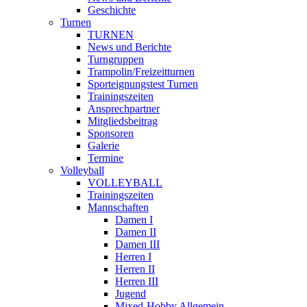
Geschichte
Turnen
TURNEN
News und Berichte
Turngruppen
Trampolin/Freizeitturnen
Sporteignungstest Turnen
Trainingszeiten
Ansprechpartner
Mitgliedsbeitrag
Sponsoren
Galerie
Termine
Volleyball
VOLLEYBALL
Trainingszeiten
Mannschaften
Damen I
Damen II
Damen III
Herren I
Herren II
Herren III
Jugend
Mixed-Hobby Allgemein