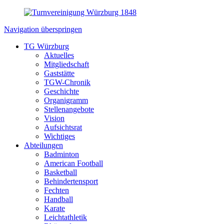
Navigation überspringen
TG Würzburg
Aktuelles
Mitgliedschaft
Gaststätte
TGW-Chronik
Geschichte
Organigramm
Stellenangebote
Vision
Aufsichtsrat
Wichtiges
Abteilungen
Badminton
American Football
Basketball
Behindertensport
Fechten
Handball
Karate
Leichtathletik