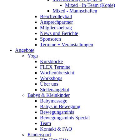
Mixed - In-Team (Kopie)
Mixed - Mannschaften
Beachvolleyball
Ansprechpartner
Mitgliedsbeitrag
News und Berichte
Sponsoren
Termine + Veranstaltungen
Angebote
Yoga
Kursblöcke
FLEX Termine
Wochenübersicht
Workshops
Über uns
Stellenangebot
Babys & Kleinkinder
Babymassage
Babys in Bewegung
Bewegungsminis
Bewegungsminis Special
Team
Kontakt & FAQ
Kindersport