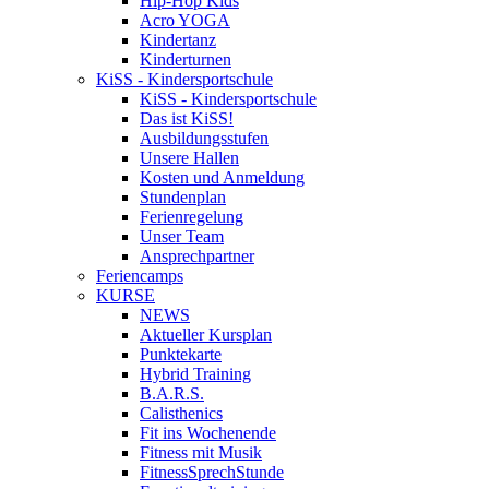
Hip-Hop Kids
Acro YOGA
Kindertanz
Kinderturnen
KiSS - Kindersportschule
KiSS - Kindersportschule
Das ist KiSS!
Ausbildungsstufen
Unsere Hallen
Kosten und Anmeldung
Stundenplan
Ferienregelung
Unser Team
Ansprechpartner
Feriencamps
KURSE
NEWS
Aktueller Kursplan
Punktekarte
Hybrid Training
B.A.R.S.
Calisthenics
Fit ins Wochenende
Fitness mit Musik
FitnessSprechStunde