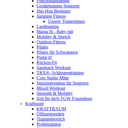
Functionaltraining
Gerätetraining Senioren
Hip-Hop Beginner
Jumping Fitness
Unsere Trainerinnen
Lauftraining
Mama fit - Baby mit
Mobility & Stretch
Outdoor-Fitness
Pilates
Pilates für Schwangere
Pump it!
Rücken-Fit
Sandsack Workout
TRX®- Schlingentraining
Core-Starke Mitte
Sturzprävention für Senioren
Mixed Workout
Strength & Mobility
Zeit für dich-TGW Frauenkurs
Kraftraum
KRAFTRAUM
Öffnungszeiten
Trainingbereich
Probetraining