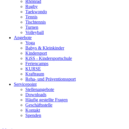
Rhönrad
Rugby
Taekwondo
Tennis
Tischtennis
Turnen
Volleyball
Angebote
Yoga
Babys & Kleinkinder
Kindersport
KiSS - Kindersportschule
Feriencamps
KURSE
Kraftraum
Reha- und Präventionssport
Servicepoint
Stellenangebote
Downloads
Häufig gestellte Fragen
Geschäftsstelle
Kontakt
Spenden