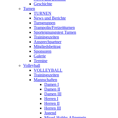
Geschichte
Turnen
TURNEN
News und Berichte
Turngruppen
Trampolin/Freizeitturnen
Sporteignungstest Turnen
Trainingszeiten
Ansprechpartner
Mitgliedsbeitrag
Sponsoren
Galerie
Termine
Volleyball
VOLLEYBALL
Trainingszeiten
Mannschaften
Damen I
Damen II
Damen III
Herren I
Herren II
Herren III
Jugend
Mixed-Hobby Allgemein