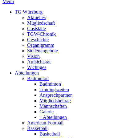
Menü
TG Würzburg
Aktuelles
Mitgliedschaft
Gaststätte
TGW-Chronik
Geschichte
Organigramm
Stellenangebote
Vision
Aufsichtsrat
Wichtiges
Abteilungen
Badminton
Badminton
Trainingszeiten
Ansprechpartner
Mitgliedsbeitrag
Mannschaften
Galerie
« Abteilungen
American Football
Basketball
Basketball