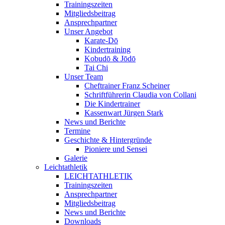
Trainingszeiten
Mitgliedsbeitrag
Ansprechpartner
Unser Angebot
Karate-Dō
Kindertraining
Kobudō & Jōdō
Tai Chi
Unser Team
Cheftrainer Franz Scheiner
Schriftführerin Claudia von Collani
Die Kindertrainer
Kassenwart Jürgen Stark
News und Berichte
Termine
Geschichte & Hintergründe
Pioniere und Sensei
Galerie
Leichtathletik
LEICHTATHLETIK
Trainingszeiten
Ansprechpartner
Mitgliedsbeitrag
News und Berichte
Downloads