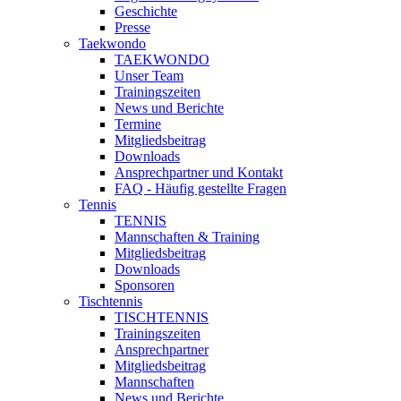
Geschichte
Presse
Taekwondo
TAEKWONDO
Unser Team
Trainingszeiten
News und Berichte
Termine
Mitgliedsbeitrag
Downloads
Ansprechpartner und Kontakt
FAQ - Häufig gestellte Fragen
Tennis
TENNIS
Mannschaften & Training
Mitgliedsbeitrag
Downloads
Sponsoren
Tischtennis
TISCHTENNIS
Trainingszeiten
Ansprechpartner
Mitgliedsbeitrag
Mannschaften
News und Berichte