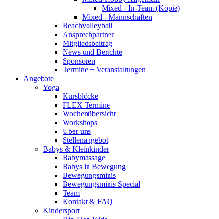
Mixed - In-Team (Kopie)
Mixed - Mannschaften
Beachvolleyball
Ansprechpartner
Mitgliedsbeitrag
News und Berichte
Sponsoren
Termine + Veranstaltungen
Angebote
Yoga
Kursblöcke
FLEX Termine
Wochenübersicht
Workshops
Über uns
Stellenangebot
Babys & Kleinkinder
Babymassage
Babys in Bewegung
Bewegungsminis
Bewegungsminis Special
Team
Kontakt & FAQ
Kindersport