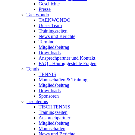
Geschichte
Presse
Taekwondo
TAEKWONDO
Unser Team
Trainingszeiten
News und Berichte
Termine
Mitgliedsbeitrag
Downloads
Ansprechpartner und Kontakt
FAQ - Häufig gestellte Fragen
Tennis
TENNIS
Mannschaften & Training
Mitgliedsbeitrag
Downloads
Sponsoren
Tischtennis
TISCHTENNIS
Trainingszeiten
Ansprechpartner
Mitgliedsbeitrag
Mannschaften
News und Berichte