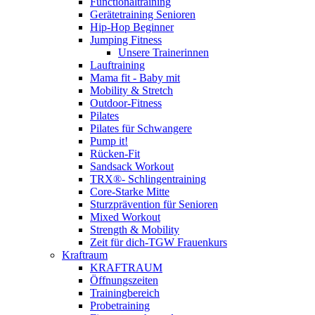
Functionaltraining
Gerätetraining Senioren
Hip-Hop Beginner
Jumping Fitness
Unsere Trainerinnen
Lauftraining
Mama fit - Baby mit
Mobility & Stretch
Outdoor-Fitness
Pilates
Pilates für Schwangere
Pump it!
Rücken-Fit
Sandsack Workout
TRX®- Schlingentraining
Core-Starke Mitte
Sturzprävention für Senioren
Mixed Workout
Strength & Mobility
Zeit für dich-TGW Frauenkurs
Kraftraum
KRAFTRAUM
Öffnungszeiten
Trainingbereich
Probetraining