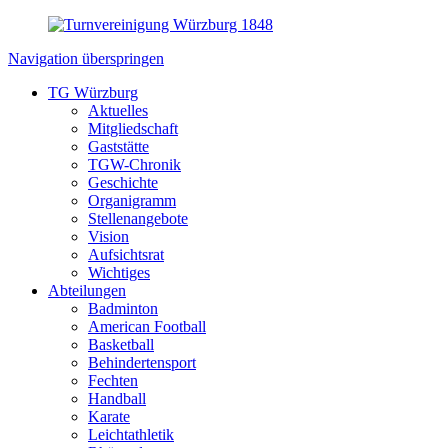
Navigation überspringen
TG Würzburg
Aktuelles
Mitgliedschaft
Gaststätte
TGW-Chronik
Geschichte
Organigramm
Stellenangebote
Vision
Aufsichtsrat
Wichtiges
Abteilungen
Badminton
American Football
Basketball
Behindertensport
Fechten
Handball
Karate
Leichtathletik