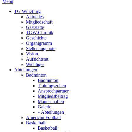
Menü
TG Würzburg
Aktuelles
Mitgliedschaft
Gaststätte
TGW-Chronik
Geschichte
Organigramm
Stellenangebote
Vision
Aufsichtsrat
Wichtiges
Abteilungen
Badminton
Badminton
Trainingszeiten
Ansprechpartner
Mitgliedsbeitrag
Mannschaften
Galerie
« Abteilungen
American Football
Basketball
Basketball