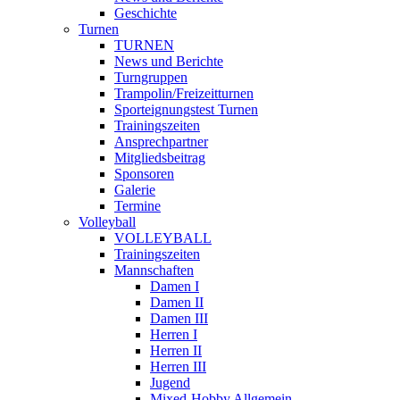
Geschichte
Turnen
TURNEN
News und Berichte
Turngruppen
Trampolin/Freizeitturnen
Sporteignungstest Turnen
Trainingszeiten
Ansprechpartner
Mitgliedsbeitrag
Sponsoren
Galerie
Termine
Volleyball
VOLLEYBALL
Trainingszeiten
Mannschaften
Damen I
Damen II
Damen III
Herren I
Herren II
Herren III
Jugend
Mixed-Hobby Allgemein