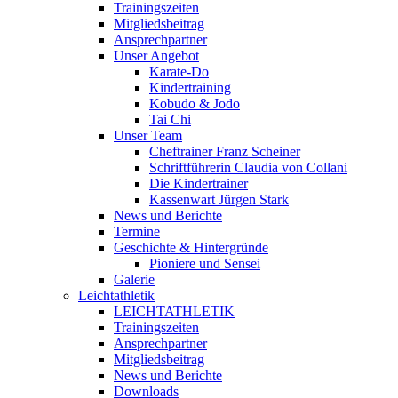
Trainingszeiten
Mitgliedsbeitrag
Ansprechpartner
Unser Angebot
Karate-Dō
Kindertraining
Kobudō & Jōdō
Tai Chi
Unser Team
Cheftrainer Franz Scheiner
Schriftführerin Claudia von Collani
Die Kindertrainer
Kassenwart Jürgen Stark
News und Berichte
Termine
Geschichte & Hintergründe
Pioniere und Sensei
Galerie
Leichtathletik
LEICHTATHLETIK
Trainingszeiten
Ansprechpartner
Mitgliedsbeitrag
News und Berichte
Downloads