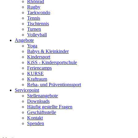
Rhönrad
Rugby
Taekwondo
Tennis
Tischtennis
Turnen
Volleyball
Angebote
Yoga
Babys & Kleinkinder
Kindersport
KiSS - Kindersportschule
Feriencamps
KURSE
Kraftraum
Reha- und Präventionssport
Servicepoint
Stellenangebote
Downloads
Häufig gestellte Fragen
Geschäftsstelle
Kontakt
Spenden