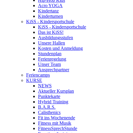
Hip-Hop Kids
Acro YOGA
Kindertanz
Kinderturnen
KiSS - Kindersportschule
KiSS - Kindersportschule
Das ist KiSS!
Ausbildungsstufen
Unsere Hallen
Kosten und Anmeldung
Stundenplan
Ferienregelung
Unser Team
Ansprechpartner
Feriencamps
KURSE
NEWS
Aktueller Kursplan
Punktekarte
Hybrid Training
B.A.R.S.
Calisthenics
Fit ins Wochenende
Fitness mit Musik
FitnessSprechStunde