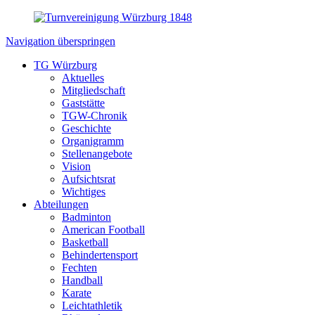
Navigation überspringen
TG Würzburg
Aktuelles
Mitgliedschaft
Gaststätte
TGW-Chronik
Geschichte
Organigramm
Stellenangebote
Vision
Aufsichtsrat
Wichtiges
Abteilungen
Badminton
American Football
Basketball
Behindertensport
Fechten
Handball
Karate
Leichtathletik