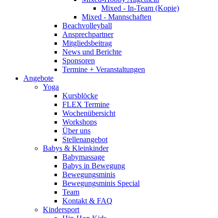
Mixed - In-Team (Kopie)
Mixed - Mannschaften
Beachvolleyball
Ansprechpartner
Mitgliedsbeitrag
News und Berichte
Sponsoren
Termine + Veranstaltungen
Angebote
Yoga
Kursblöcke
FLEX Termine
Wochenübersicht
Workshops
Über uns
Stellenangebot
Babys & Kleinkinder
Babymassage
Babys in Bewegung
Bewegungsminis
Bewegungsminis Special
Team
Kontakt & FAQ
Kindersport