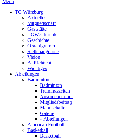
Menü
TG Würzburg
Aktuelles
Mitgliedschaft
Gaststätte
TGW-Chronik
Geschichte
Organigramm
Stellenangebote
Vision
Aufsichtsrat
Wichtiges
Abteilungen
Badminton
Badminton
Trainingszeiten
Ansprechpartner
Mitgliedsbeitrag
Mannschaften
Galerie
« Abteilungen
American Football
Basketball
Basketball