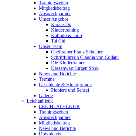
Trainingszeiten
Mitgliedsbeitrag
Ansprechpartner
Unser Angebot
Karate-Dō
Kindertraining
Kobudō & Jōdō
Tai Chi
Unser Team
Cheftrainer Franz Scheiner
Schriftführerin Claudia von Collani
Die Kindertrainer
Kassenwart Jürgen Stark
News und Berichte
Termine
Geschichte & Hintergründe
Pioniere und Sensei
Galerie
Leichtathletik
LEICHTATHLETIK
Trainingszeiten
Ansprechpartner
Mitgliedsbeitrag
News und Berichte
Downloads