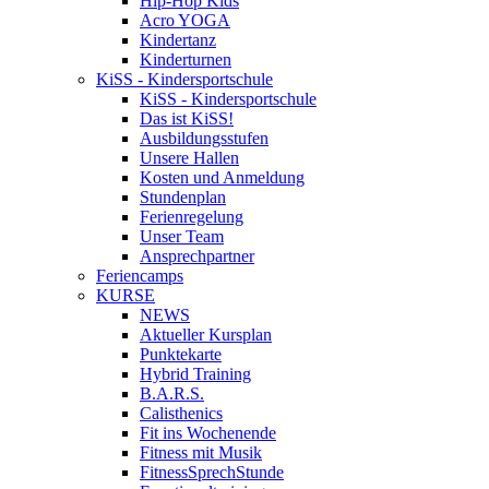
Hip-Hop Kids
Acro YOGA
Kindertanz
Kinderturnen
KiSS - Kindersportschule
KiSS - Kindersportschule
Das ist KiSS!
Ausbildungsstufen
Unsere Hallen
Kosten und Anmeldung
Stundenplan
Ferienregelung
Unser Team
Ansprechpartner
Feriencamps
KURSE
NEWS
Aktueller Kursplan
Punktekarte
Hybrid Training
B.A.R.S.
Calisthenics
Fit ins Wochenende
Fitness mit Musik
FitnessSprechStunde