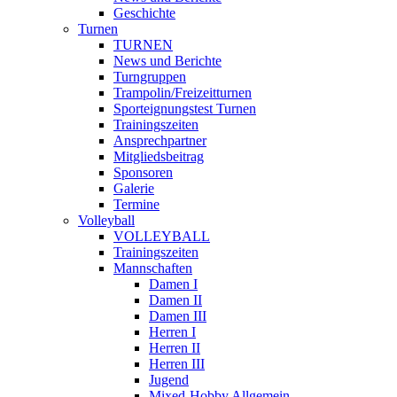
Geschichte
Turnen
TURNEN
News und Berichte
Turngruppen
Trampolin/Freizeitturnen
Sporteignungstest Turnen
Trainingszeiten
Ansprechpartner
Mitgliedsbeitrag
Sponsoren
Galerie
Termine
Volleyball
VOLLEYBALL
Trainingszeiten
Mannschaften
Damen I
Damen II
Damen III
Herren I
Herren II
Herren III
Jugend
Mixed-Hobby Allgemein