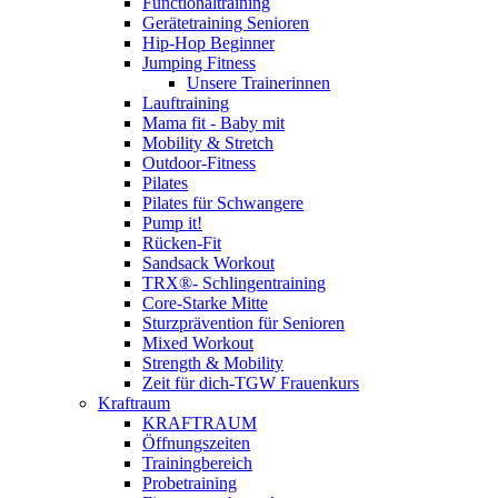
Functionaltraining
Gerätetraining Senioren
Hip-Hop Beginner
Jumping Fitness
Unsere Trainerinnen
Lauftraining
Mama fit - Baby mit
Mobility & Stretch
Outdoor-Fitness
Pilates
Pilates für Schwangere
Pump it!
Rücken-Fit
Sandsack Workout
TRX®- Schlingentraining
Core-Starke Mitte
Sturzprävention für Senioren
Mixed Workout
Strength & Mobility
Zeit für dich-TGW Frauenkurs
Kraftraum
KRAFTRAUM
Öffnungszeiten
Trainingbereich
Probetraining