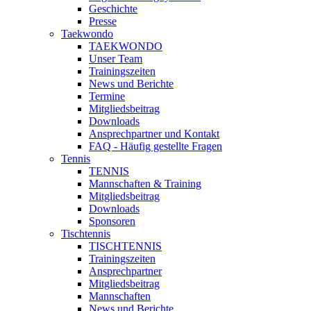
Geschichte
Presse
Taekwondo
TAEKWONDO
Unser Team
Trainingszeiten
News und Berichte
Termine
Mitgliedsbeitrag
Downloads
Ansprechpartner und Kontakt
FAQ - Häufig gestellte Fragen
Tennis
TENNIS
Mannschaften & Training
Mitgliedsbeitrag
Downloads
Sponsoren
Tischtennis
TISCHTENNIS
Trainingszeiten
Ansprechpartner
Mitgliedsbeitrag
Mannschaften
News und Berichte