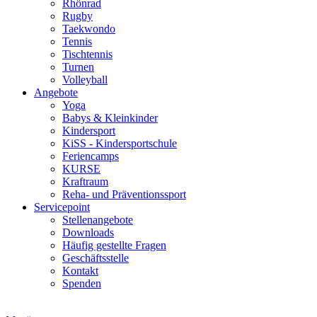
Rhönrad
Rugby
Taekwondo
Tennis
Tischtennis
Turnen
Volleyball
Angebote
Yoga
Babys & Kleinkinder
Kindersport
KiSS - Kindersportschule
Feriencamps
KURSE
Kraftraum
Reha- und Präventionssport
Servicepoint
Stellenangebote
Downloads
Häufig gestellte Fragen
Geschäftsstelle
Kontakt
Spenden