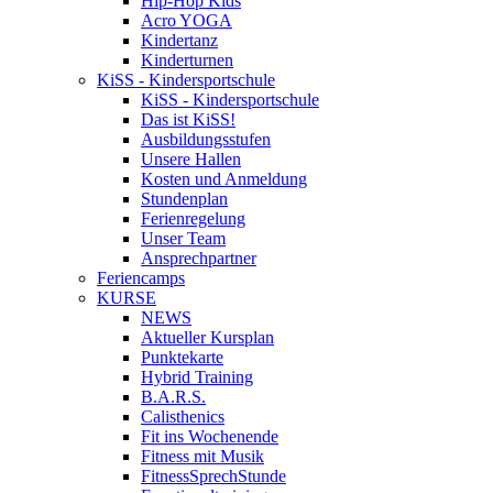
Hip-Hop Kids
Acro YOGA
Kindertanz
Kinderturnen
KiSS - Kindersportschule
KiSS - Kindersportschule
Das ist KiSS!
Ausbildungsstufen
Unsere Hallen
Kosten und Anmeldung
Stundenplan
Ferienregelung
Unser Team
Ansprechpartner
Feriencamps
KURSE
NEWS
Aktueller Kursplan
Punktekarte
Hybrid Training
B.A.R.S.
Calisthenics
Fit ins Wochenende
Fitness mit Musik
FitnessSprechStunde