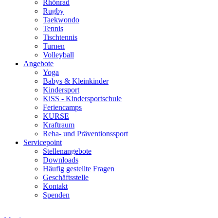
Rhönrad
Rugby
Taekwondo
Tennis
Tischtennis
Turnen
Volleyball
Angebote
Yoga
Babys & Kleinkinder
Kindersport
KiSS - Kindersportschule
Feriencamps
KURSE
Kraftraum
Reha- und Präventionssport
Servicepoint
Stellenangebote
Downloads
Häufig gestellte Fragen
Geschäftsstelle
Kontakt
Spenden