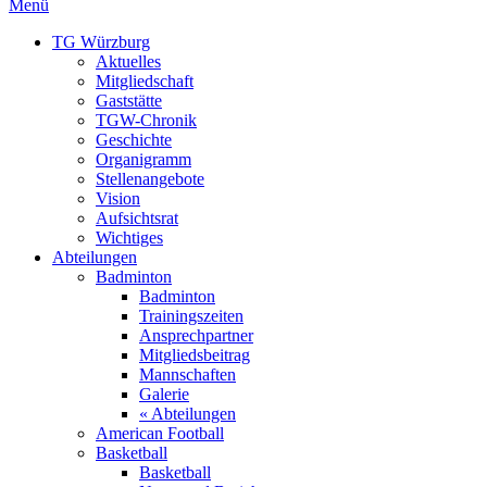
Menü
TG Würzburg
Aktuelles
Mitgliedschaft
Gaststätte
TGW-Chronik
Geschichte
Organigramm
Stellenangebote
Vision
Aufsichtsrat
Wichtiges
Abteilungen
Badminton
Badminton
Trainingszeiten
Ansprechpartner
Mitgliedsbeitrag
Mannschaften
Galerie
« Abteilungen
American Football
Basketball
Basketball