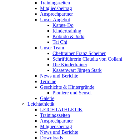
Trainingszeiten
Mitgliedsbeitrag
Ansprechpartner
Unser Angebot
Karate-Dō
Kindertraining
Kobudō & Jōdō
Tai Chi
Unser Team
Cheftrainer Franz Scheiner
Schriftführerin Claudia von Collani
Die Kindertrainer
Kassenwart Jürgen Stark
News und Berichte
Termine
Geschichte & Hintergründe
Pioniere und Sensei
Galerie
Leichtathletik
LEICHTATHLETIK
Trainingszeiten
Ansprechpartner
Mitgliedsbeitrag
News und Berichte
Downloads