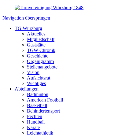
Navigation überspringen
TG Würzburg
Aktuelles
Mitgliedschaft
Gaststätte
TGW-Chronik
Geschichte
Organigramm
Stellenangebote
Vision
Aufsichtsrat
Wichtiges
Abteilungen
Badminton
American Football
Basketball
Behindertensport
Fechten
Handball
Karate
Leichtathletik