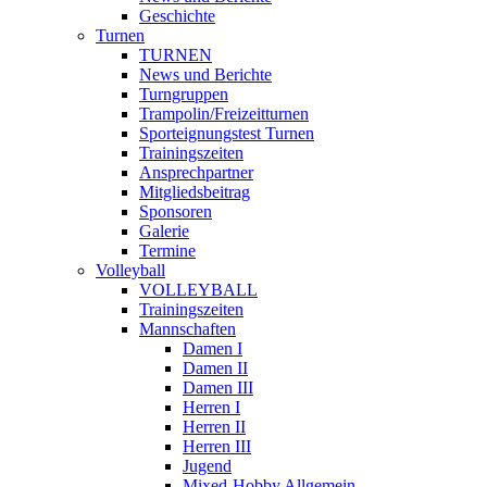
Geschichte
Turnen
TURNEN
News und Berichte
Turngruppen
Trampolin/Freizeitturnen
Sporteignungstest Turnen
Trainingszeiten
Ansprechpartner
Mitgliedsbeitrag
Sponsoren
Galerie
Termine
Volleyball
VOLLEYBALL
Trainingszeiten
Mannschaften
Damen I
Damen II
Damen III
Herren I
Herren II
Herren III
Jugend
Mixed-Hobby Allgemein