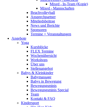
Mixed - In-Team (Kopie)
Mixed - Mannschaften
Beachvolleyball
Ansprechpartner
Mitgliedsbeitrag
News und Berichte
Sponsoren
Termine + Veranstaltungen
Angebote
Yoga
Kursblöcke
FLEX Termine
Wochenübersicht
Workshops
Über uns
Stellenangebot
Babys & Kleinkinder
Babymassage
Babys in Bewegung
Bewegungsminis
Bewegungsminis Special
Team
Kontakt & FAQ
Kindersport