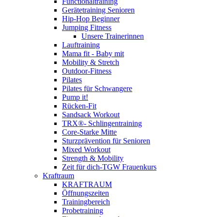
Functionaltraining
Gerätetraining Senioren
Hip-Hop Beginner
Jumping Fitness
Unsere Trainerinnen
Lauftraining
Mama fit - Baby mit
Mobility & Stretch
Outdoor-Fitness
Pilates
Pilates für Schwangere
Pump it!
Rücken-Fit
Sandsack Workout
TRX®- Schlingentraining
Core-Starke Mitte
Sturzprävention für Senioren
Mixed Workout
Strength & Mobility
Zeit für dich-TGW Frauenkurs
Kraftraum
KRAFTRAUM
Öffnungszeiten
Trainingbereich
Probetraining