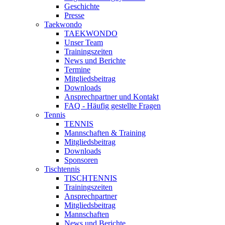
Geschichte
Presse
Taekwondo
TAEKWONDO
Unser Team
Trainingszeiten
News und Berichte
Termine
Mitgliedsbeitrag
Downloads
Ansprechpartner und Kontakt
FAQ - Häufig gestellte Fragen
Tennis
TENNIS
Mannschaften & Training
Mitgliedsbeitrag
Downloads
Sponsoren
Tischtennis
TISCHTENNIS
Trainingszeiten
Ansprechpartner
Mitgliedsbeitrag
Mannschaften
News und Berichte