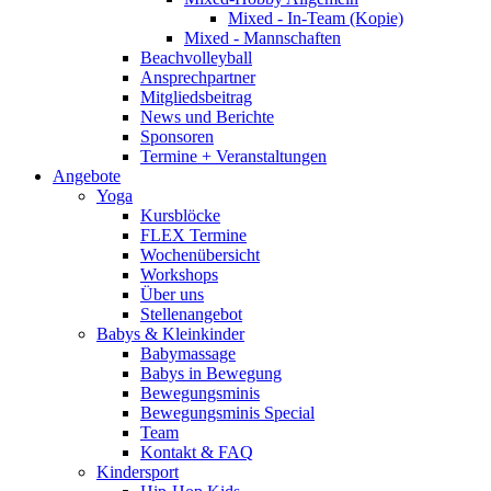
Mixed - In-Team (Kopie)
Mixed - Mannschaften
Beachvolleyball
Ansprechpartner
Mitgliedsbeitrag
News und Berichte
Sponsoren
Termine + Veranstaltungen
Angebote
Yoga
Kursblöcke
FLEX Termine
Wochenübersicht
Workshops
Über uns
Stellenangebot
Babys & Kleinkinder
Babymassage
Babys in Bewegung
Bewegungsminis
Bewegungsminis Special
Team
Kontakt & FAQ
Kindersport