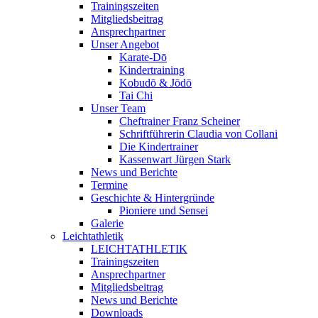
Trainingszeiten
Mitgliedsbeitrag
Ansprechpartner
Unser Angebot
Karate-Dō
Kindertraining
Kobudō & Jōdō
Tai Chi
Unser Team
Cheftrainer Franz Scheiner
Schriftführerin Claudia von Collani
Die Kindertrainer
Kassenwart Jürgen Stark
News und Berichte
Termine
Geschichte & Hintergründe
Pioniere und Sensei
Galerie
Leichtathletik
LEICHTATHLETIK
Trainingszeiten
Ansprechpartner
Mitgliedsbeitrag
News und Berichte
Downloads