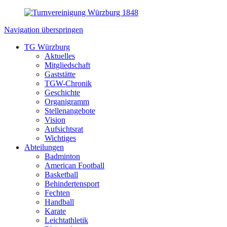
Navigation überspringen
TG Würzburg
Aktuelles
Mitgliedschaft
Gaststätte
TGW-Chronik
Geschichte
Organigramm
Stellenangebote
Vision
Aufsichtsrat
Wichtiges
Abteilungen
Badminton
American Football
Basketball
Behindertensport
Fechten
Handball
Karate
Leichtathletik