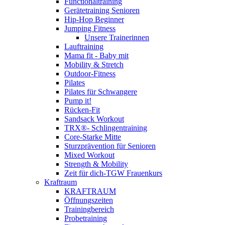
Functionaltraining
Gerätetraining Senioren
Hip-Hop Beginner
Jumping Fitness
Unsere Trainerinnen
Lauftraining
Mama fit - Baby mit
Mobility & Stretch
Outdoor-Fitness
Pilates
Pilates für Schwangere
Pump it!
Rücken-Fit
Sandsack Workout
TRX®- Schlingentraining
Core-Starke Mitte
Sturzprävention für Senioren
Mixed Workout
Strength & Mobility
Zeit für dich-TGW Frauenkurs
Kraftraum
KRAFTRAUM
Öffnungszeiten
Trainingbereich
Probetraining