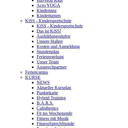
Hip-Hop Kids
Acro YOGA
Kindertanz
Kinderturnen
KiSS - Kindersportschule
KiSS - Kindersportschule
Das ist KiSS!
Ausbildungsstufen
Unsere Hallen
Kosten und Anmeldung
Stundenplan
Ferienregelung
Unser Team
Ansprechpartner
Feriencamps
KURSE
NEWS
Aktueller Kursplan
Punktekarte
Hybrid Training
B.A.R.S.
Calisthenics
Fit ins Wochenende
Fitness mit Musik
FitnessSprechStunde