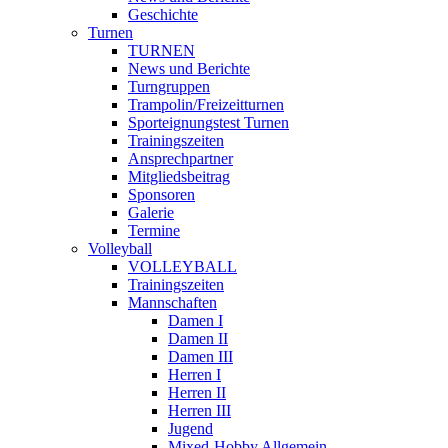
Geschichte
Turnen
TURNEN
News und Berichte
Turngruppen
Trampolin/Freizeitturnen
Sporteignungstest Turnen
Trainingszeiten
Ansprechpartner
Mitgliedsbeitrag
Sponsoren
Galerie
Termine
Volleyball
VOLLEYBALL
Trainingszeiten
Mannschaften
Damen I
Damen II
Damen III
Herren I
Herren II
Herren III
Jugend
Mixed-Hobby Allgemein