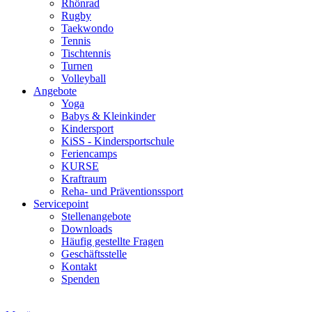
Rhönrad
Rugby
Taekwondo
Tennis
Tischtennis
Turnen
Volleyball
Angebote
Yoga
Babys & Kleinkinder
Kindersport
KiSS - Kindersportschule
Feriencamps
KURSE
Kraftraum
Reha- und Präventionssport
Servicepoint
Stellenangebote
Downloads
Häufig gestellte Fragen
Geschäftsstelle
Kontakt
Spenden