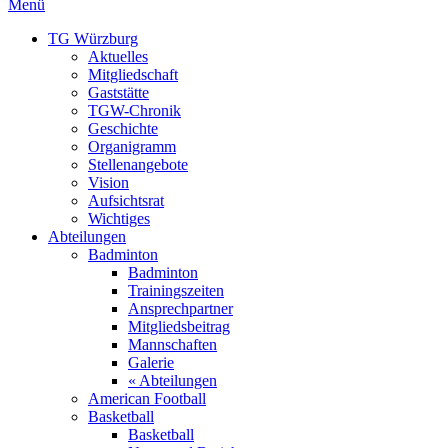
Menü
TG Würzburg
Aktuelles
Mitgliedschaft
Gaststätte
TGW-Chronik
Geschichte
Organigramm
Stellenangebote
Vision
Aufsichtsrat
Wichtiges
Abteilungen
Badminton
Badminton
Trainingszeiten
Ansprechpartner
Mitgliedsbeitrag
Mannschaften
Galerie
« Abteilungen
American Football
Basketball
Basketball