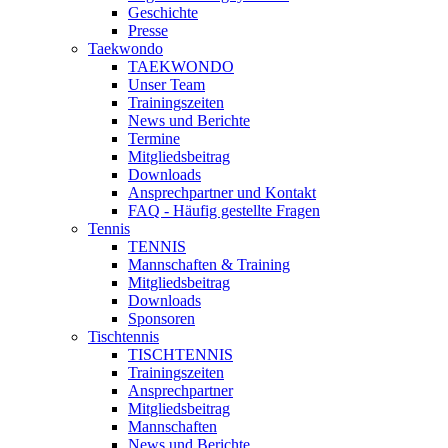
Geschichte
Presse
Taekwondo
TAEKWONDO
Unser Team
Trainingszeiten
News und Berichte
Termine
Mitgliedsbeitrag
Downloads
Ansprechpartner und Kontakt
FAQ - Häufig gestellte Fragen
Tennis
TENNIS
Mannschaften & Training
Mitgliedsbeitrag
Downloads
Sponsoren
Tischtennis
TISCHTENNIS
Trainingszeiten
Ansprechpartner
Mitgliedsbeitrag
Mannschaften
News und Berichte