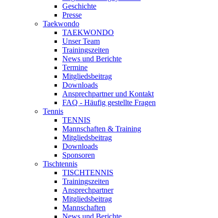
Geschichte
Presse
Taekwondo
TAEKWONDO
Unser Team
Trainingszeiten
News und Berichte
Termine
Mitgliedsbeitrag
Downloads
Ansprechpartner und Kontakt
FAQ - Häufig gestellte Fragen
Tennis
TENNIS
Mannschaften & Training
Mitgliedsbeitrag
Downloads
Sponsoren
Tischtennis
TISCHTENNIS
Trainingszeiten
Ansprechpartner
Mitgliedsbeitrag
Mannschaften
News und Berichte