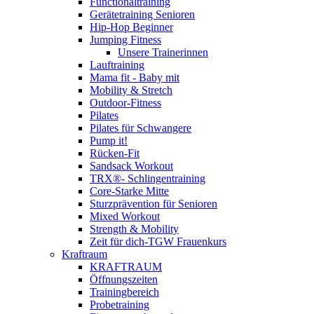
Functionaltraining
Gerätetraining Senioren
Hip-Hop Beginner
Jumping Fitness
Unsere Trainerinnen
Lauftraining
Mama fit - Baby mit
Mobility & Stretch
Outdoor-Fitness
Pilates
Pilates für Schwangere
Pump it!
Rücken-Fit
Sandsack Workout
TRX®- Schlingentraining
Core-Starke Mitte
Sturzprävention für Senioren
Mixed Workout
Strength & Mobility
Zeit für dich-TGW Frauenkurs
Kraftraum
KRAFTRAUM
Öffnungszeiten
Trainingbereich
Probetraining