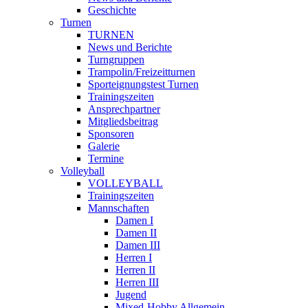
Geschichte
Turnen
TURNEN
News und Berichte
Turngruppen
Trampolin/Freizeitturnen
Sporteignungstest Turnen
Trainingszeiten
Ansprechpartner
Mitgliedsbeitrag
Sponsoren
Galerie
Termine
Volleyball
VOLLEYBALL
Trainingszeiten
Mannschaften
Damen I
Damen II
Damen III
Herren I
Herren II
Herren III
Jugend
Mixed-Hobby Allgemein