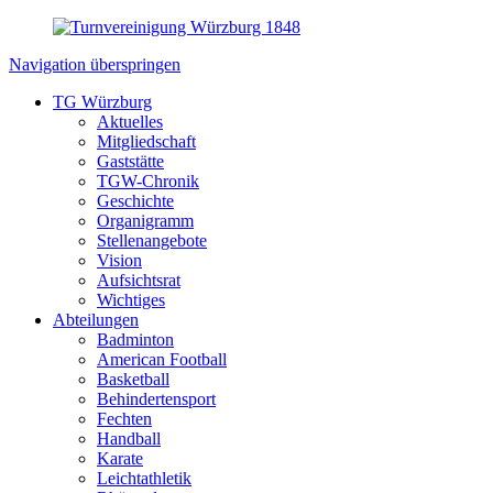
Navigation überspringen
TG Würzburg
Aktuelles
Mitgliedschaft
Gaststätte
TGW-Chronik
Geschichte
Organigramm
Stellenangebote
Vision
Aufsichtsrat
Wichtiges
Abteilungen
Badminton
American Football
Basketball
Behindertensport
Fechten
Handball
Karate
Leichtathletik