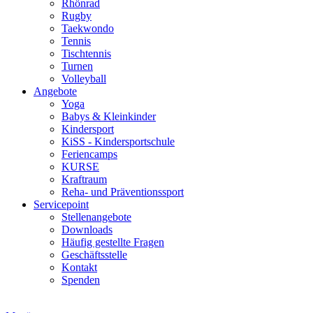
Rhönrad
Rugby
Taekwondo
Tennis
Tischtennis
Turnen
Volleyball
Angebote
Yoga
Babys & Kleinkinder
Kindersport
KiSS - Kindersportschule
Feriencamps
KURSE
Kraftraum
Reha- und Präventionssport
Servicepoint
Stellenangebote
Downloads
Häufig gestellte Fragen
Geschäftsstelle
Kontakt
Spenden