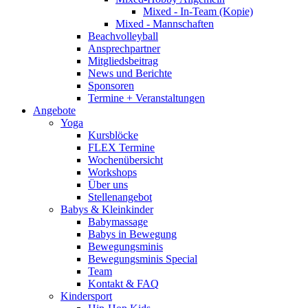
Mixed - In-Team (Kopie)
Mixed - Mannschaften
Beachvolleyball
Ansprechpartner
Mitgliedsbeitrag
News und Berichte
Sponsoren
Termine + Veranstaltungen
Angebote
Yoga
Kursblöcke
FLEX Termine
Wochenübersicht
Workshops
Über uns
Stellenangebot
Babys & Kleinkinder
Babymassage
Babys in Bewegung
Bewegungsminis
Bewegungsminis Special
Team
Kontakt & FAQ
Kindersport