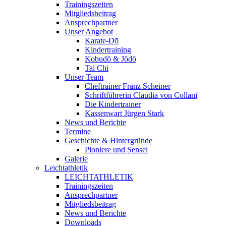
Trainingszeiten
Mitgliedsbeitrag
Ansprechpartner
Unser Angebot
Karate-Dō
Kindertraining
Kobudō & Jōdō
Tai Chi
Unser Team
Cheftrainer Franz Scheiner
Schriftführerin Claudia von Collani
Die Kindertrainer
Kassenwart Jürgen Stark
News und Berichte
Termine
Geschichte & Hintergründe
Pioniere und Sensei
Galerie
Leichtathletik
LEICHTATHLETIK
Trainingszeiten
Ansprechpartner
Mitgliedsbeitrag
News und Berichte
Downloads