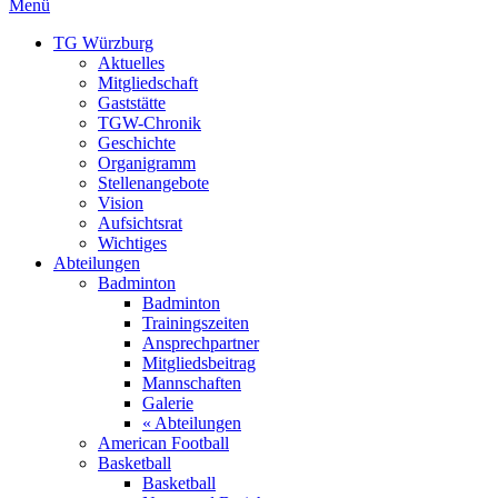
Menü
TG Würzburg
Aktuelles
Mitgliedschaft
Gaststätte
TGW-Chronik
Geschichte
Organigramm
Stellenangebote
Vision
Aufsichtsrat
Wichtiges
Abteilungen
Badminton
Badminton
Trainingszeiten
Ansprechpartner
Mitgliedsbeitrag
Mannschaften
Galerie
« Abteilungen
American Football
Basketball
Basketball