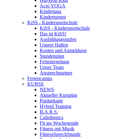
Hip-Hop Kids
Acro YOGA
Kindertanz
Kinderturnen
KiSS - Kindersportschule
KiSS - Kindersportschule
Das ist KiSS!
Ausbildungsstufen
Unsere Hallen
Kosten und Anmeldung
Stundenplan
Ferienregelung
Unser Team
Ansprechpartner
Feriencamps
KURSE
NEWS
Aktueller Kursplan
Punktekarte
Hybrid Training
B.A.R.S.
Calisthenics
Fit ins Wochenende
Fitness mit Musik
FitnessSprechStunde