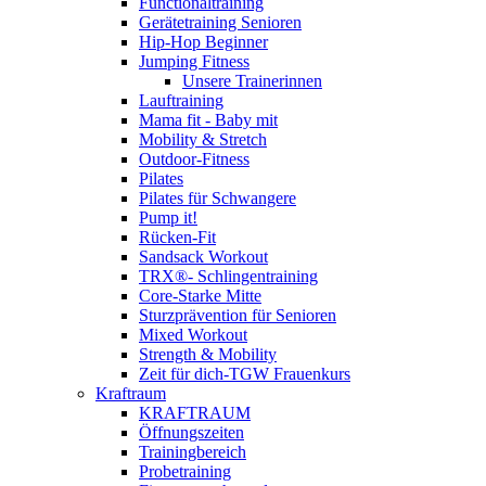
Functionaltraining
Gerätetraining Senioren
Hip-Hop Beginner
Jumping Fitness
Unsere Trainerinnen
Lauftraining
Mama fit - Baby mit
Mobility & Stretch
Outdoor-Fitness
Pilates
Pilates für Schwangere
Pump it!
Rücken-Fit
Sandsack Workout
TRX®- Schlingentraining
Core-Starke Mitte
Sturzprävention für Senioren
Mixed Workout
Strength & Mobility
Zeit für dich-TGW Frauenkurs
Kraftraum
KRAFTRAUM
Öffnungszeiten
Trainingbereich
Probetraining