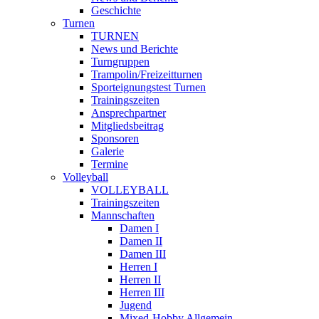
Geschichte
Turnen
TURNEN
News und Berichte
Turngruppen
Trampolin/Freizeitturnen
Sporteignungstest Turnen
Trainingszeiten
Ansprechpartner
Mitgliedsbeitrag
Sponsoren
Galerie
Termine
Volleyball
VOLLEYBALL
Trainingszeiten
Mannschaften
Damen I
Damen II
Damen III
Herren I
Herren II
Herren III
Jugend
Mixed-Hobby Allgemein