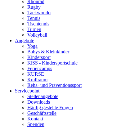
Rhönrad
Rugby
Taekwondo
Tennis
Tischtennis
Turnen
Volleyball
Angebote
Yoga
Babys & Kleinkinder
Kindersport
KiSS - Kindersportschule
Feriencamps
KURSE
Kraftraum
Reha- und Präventionssport
Servicepoint
Stellenangebote
Downloads
Häufig gestellte Fragen
Geschäftsstelle
Kontakt
Spenden