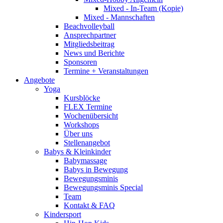
Mixed - In-Team (Kopie)
Mixed - Mannschaften
Beachvolleyball
Ansprechpartner
Mitgliedsbeitrag
News und Berichte
Sponsoren
Termine + Veranstaltungen
Angebote
Yoga
Kursblöcke
FLEX Termine
Wochenübersicht
Workshops
Über uns
Stellenangebot
Babys & Kleinkinder
Babymassage
Babys in Bewegung
Bewegungsminis
Bewegungsminis Special
Team
Kontakt & FAQ
Kindersport