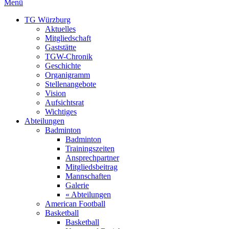
Menü
TG Würzburg
Aktuelles
Mitgliedschaft
Gaststätte
TGW-Chronik
Geschichte
Organigramm
Stellenangebote
Vision
Aufsichtsrat
Wichtiges
Abteilungen
Badminton
Badminton
Trainingszeiten
Ansprechpartner
Mitgliedsbeitrag
Mannschaften
Galerie
« Abteilungen
American Football
Basketball
Basketball