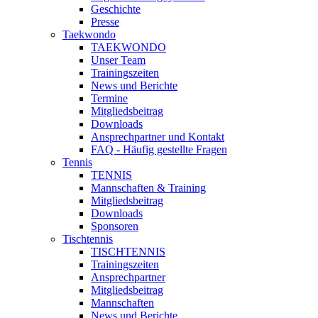
Geschichte
Presse
Taekwondo
TAEKWONDO
Unser Team
Trainingszeiten
News und Berichte
Termine
Mitgliedsbeitrag
Downloads
Ansprechpartner und Kontakt
FAQ - Häufig gestellte Fragen
Tennis
TENNIS
Mannschaften & Training
Mitgliedsbeitrag
Downloads
Sponsoren
Tischtennis
TISCHTENNIS
Trainingszeiten
Ansprechpartner
Mitgliedsbeitrag
Mannschaften
News und Berichte