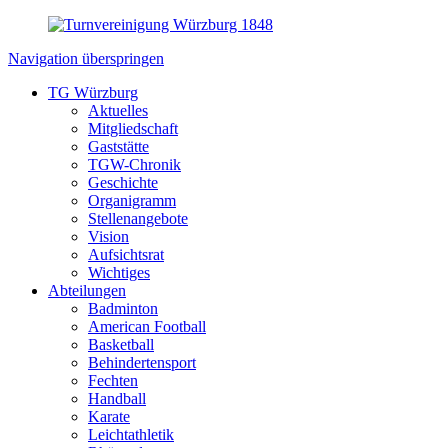
Navigation überspringen
TG Würzburg
Aktuelles
Mitgliedschaft
Gaststätte
TGW-Chronik
Geschichte
Organigramm
Stellenangebote
Vision
Aufsichtsrat
Wichtiges
Abteilungen
Badminton
American Football
Basketball
Behindertensport
Fechten
Handball
Karate
Leichtathletik