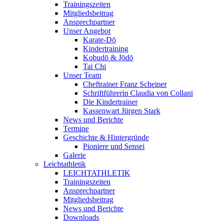
Trainingszeiten
Mitgliedsbeitrag
Ansprechpartner
Unser Angebot
Karate-Dō
Kindertraining
Kobudō & Jōdō
Tai Chi
Unser Team
Cheftrainer Franz Scheiner
Schriftführerin Claudia von Collani
Die Kindertrainer
Kassenwart Jürgen Stark
News und Berichte
Termine
Geschichte & Hintergründe
Pioniere und Sensei
Galerie
Leichtathletik
LEICHTATHLETIK
Trainingszeiten
Ansprechpartner
Mitgliedsbeitrag
News und Berichte
Downloads