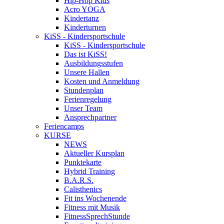
Hip-Hop Kids
Acro YOGA
Kindertanz
Kinderturnen
KiSS - Kindersportschule
KiSS - Kindersportschule
Das ist KiSS!
Ausbildungsstufen
Unsere Hallen
Kosten und Anmeldung
Stundenplan
Ferienregelung
Unser Team
Ansprechpartner
Feriencamps
KURSE
NEWS
Aktueller Kursplan
Punktekarte
Hybrid Training
B.A.R.S.
Calisthenics
Fit ins Wochenende
Fitness mit Musik
FitnessSprechStunde