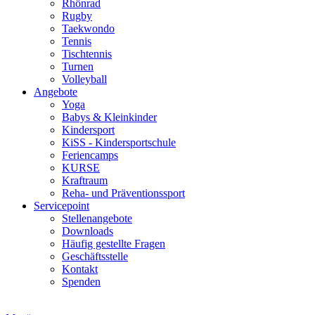
Rhönrad
Rugby
Taekwondo
Tennis
Tischtennis
Turnen
Volleyball
Angebote
Yoga
Babys & Kleinkinder
Kindersport
KiSS - Kindersportschule
Feriencamps
KURSE
Kraftraum
Reha- und Präventionssport
Servicepoint
Stellenangebote
Downloads
Häufig gestellte Fragen
Geschäftsstelle
Kontakt
Spenden