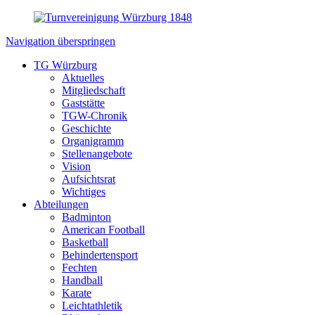
Navigation überspringen
TG Würzburg
Aktuelles
Mitgliedschaft
Gaststätte
TGW-Chronik
Geschichte
Organigramm
Stellenangebote
Vision
Aufsichtsrat
Wichtiges
Abteilungen
Badminton
American Football
Basketball
Behindertensport
Fechten
Handball
Karate
Leichtathletik