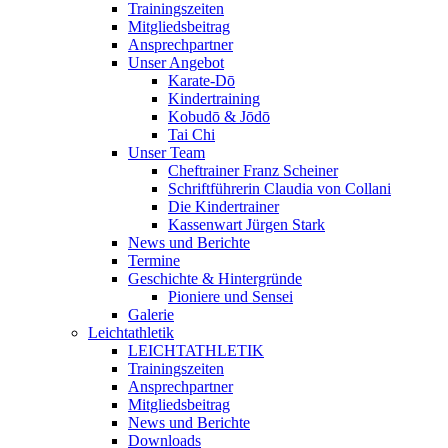
Trainingszeiten
Mitgliedsbeitrag
Ansprechpartner
Unser Angebot
Karate-Dō
Kindertraining
Kobudō & Jōdō
Tai Chi
Unser Team
Cheftrainer Franz Scheiner
Schriftführerin Claudia von Collani
Die Kindertrainer
Kassenwart Jürgen Stark
News und Berichte
Termine
Geschichte & Hintergründe
Pioniere und Sensei
Galerie
Leichtathletik
LEICHTATHLETIK
Trainingszeiten
Ansprechpartner
Mitgliedsbeitrag
News und Berichte
Downloads