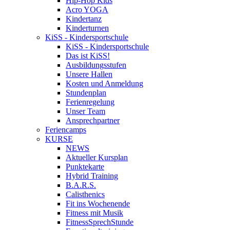
Hip-Hop Kids
Acro YOGA
Kindertanz
Kinderturnen
KiSS - Kindersportschule
KiSS - Kindersportschule
Das ist KiSS!
Ausbildungsstufen
Unsere Hallen
Kosten und Anmeldung
Stundenplan
Ferienregelung
Unser Team
Ansprechpartner
Feriencamps
KURSE
NEWS
Aktueller Kursplan
Punktekarte
Hybrid Training
B.A.R.S.
Calisthenics
Fit ins Wochenende
Fitness mit Musik
FitnessSprechStunde