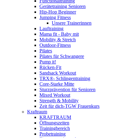
Functionaltraining
Gerätetraining Senioren
Hip-Hop Beginner
Jumping Fitness
Unsere Trainerinnen
Lauftraining
Mama fit - Baby mit
Mobility & Stretch
Outdoor-Fitness
Pilates
Pilates für Schwangere
Pump it!
Rücken-Fit
Sandsack Workout
TRX®- Schlingentraining
Core-Starke Mitte
Sturzprävention für Senioren
Mixed Workout
Strength & Mobility
Zeit für dich-TGW Frauenkurs
Kraftraum
KRAFTRAUM
Öffnungszeiten
Trainingbereich
Probetraining