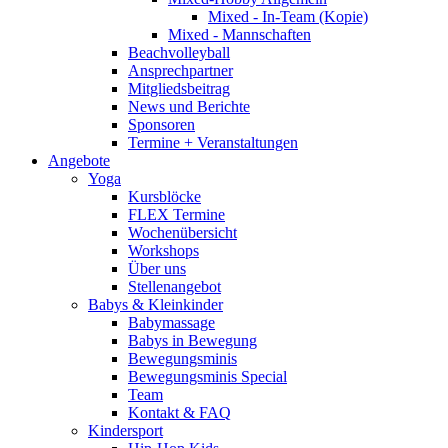
Mixed - In-Team (Kopie)
Mixed - Mannschaften
Beachvolleyball
Ansprechpartner
Mitgliedsbeitrag
News und Berichte
Sponsoren
Termine + Veranstaltungen
Angebote
Yoga
Kursblöcke
FLEX Termine
Wochenübersicht
Workshops
Über uns
Stellenangebot
Babys & Kleinkinder
Babymassage
Babys in Bewegung
Bewegungsminis
Bewegungsminis Special
Team
Kontakt & FAQ
Kindersport