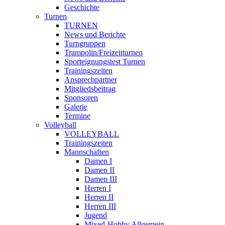
Geschichte
Turnen
TURNEN
News und Berichte
Turngruppen
Trampolin/Freizeitturnen
Sporteignungstest Turnen
Trainingszeiten
Ansprechpartner
Mitgliedsbeitrag
Sponsoren
Galerie
Termine
Volleyball
VOLLEYBALL
Trainingszeiten
Mannschaften
Damen I
Damen II
Damen III
Herren I
Herren II
Herren III
Jugend
Mixed-Hobby Allgemein