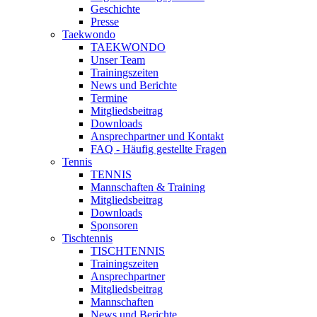
Geschichte
Presse
Taekwondo
TAEKWONDO
Unser Team
Trainingszeiten
News und Berichte
Termine
Mitgliedsbeitrag
Downloads
Ansprechpartner und Kontakt
FAQ - Häufig gestellte Fragen
Tennis
TENNIS
Mannschaften & Training
Mitgliedsbeitrag
Downloads
Sponsoren
Tischtennis
TISCHTENNIS
Trainingszeiten
Ansprechpartner
Mitgliedsbeitrag
Mannschaften
News und Berichte