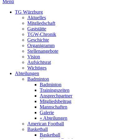
Menü
TG Würzburg
Aktuelles
Mitgliedschaft
Gaststätte
TGW-Chronik
Geschichte
Organigramm
Stellenangebote
Vision
Aufsichtsrat
Wichtiges
Abteilungen
Badminton
Badminton
Trainingszeiten
Ansprechpartner
Mitgliedsbeitrag
Mannschaften
Galerie
« Abteilungen
American Football
Basketball
Basketball