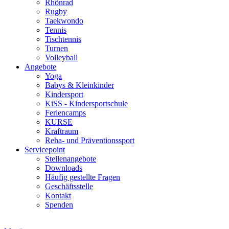
Rhönrad
Rugby
Taekwondo
Tennis
Tischtennis
Turnen
Volleyball
Angebote
Yoga
Babys & Kleinkinder
Kindersport
KiSS - Kindersportschule
Feriencamps
KURSE
Kraftraum
Reha- und Präventionssport
Servicepoint
Stellenangebote
Downloads
Häufig gestellte Fragen
Geschäftsstelle
Kontakt
Spenden