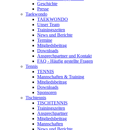
Geschichte
Presse
Taekwondo
TAEKWONDO
Unser Team
Trainingszeiten
News und Berichte
Termine
Mitgliedsbeitrag
Downloads
Ansprechpartner und Kontakt
FAQ - Häufig gestellte Fragen
Tennis
TENNIS
Mannschaften & Training
Mitgliedsbeitrag
Downloads
Sponsoren
Tischtennis
TISCHTENNIS
Trainingszeiten
Ansprechpartner
Mitgliedsbeitrag
Mannschaften
News und Berichte