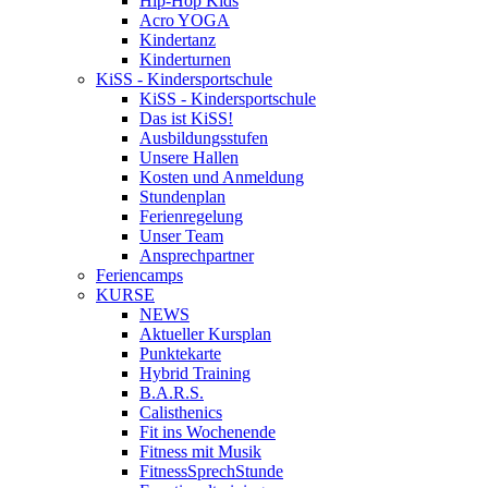
Hip-Hop Kids
Acro YOGA
Kindertanz
Kinderturnen
KiSS - Kindersportschule
KiSS - Kindersportschule
Das ist KiSS!
Ausbildungsstufen
Unsere Hallen
Kosten und Anmeldung
Stundenplan
Ferienregelung
Unser Team
Ansprechpartner
Feriencamps
KURSE
NEWS
Aktueller Kursplan
Punktekarte
Hybrid Training
B.A.R.S.
Calisthenics
Fit ins Wochenende
Fitness mit Musik
FitnessSprechStunde