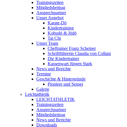
Trainingszeiten
Mitgliedsbeitrag
Ansprechpartner
Unser Angebot
Karate-Dō
Kindertraining
Kobudō & Jōdō
Tai Chi
Unser Team
Cheftrainer Franz Scheiner
Schriftführerin Claudia von Collani
Die Kindertrainer
Kassenwart Jürgen Stark
News und Berichte
Termine
Geschichte & Hintergründe
Pioniere und Sensei
Galerie
Leichtathletik
LEICHTATHLETIK
Trainingszeiten
Ansprechpartner
Mitgliedsbeitrag
News und Berichte
Downloads