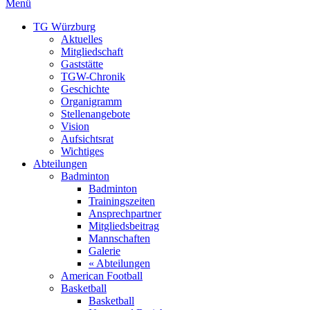
Menü
TG Würzburg
Aktuelles
Mitgliedschaft
Gaststätte
TGW-Chronik
Geschichte
Organigramm
Stellenangebote
Vision
Aufsichtsrat
Wichtiges
Abteilungen
Badminton
Badminton
Trainingszeiten
Ansprechpartner
Mitgliedsbeitrag
Mannschaften
Galerie
« Abteilungen
American Football
Basketball
Basketball