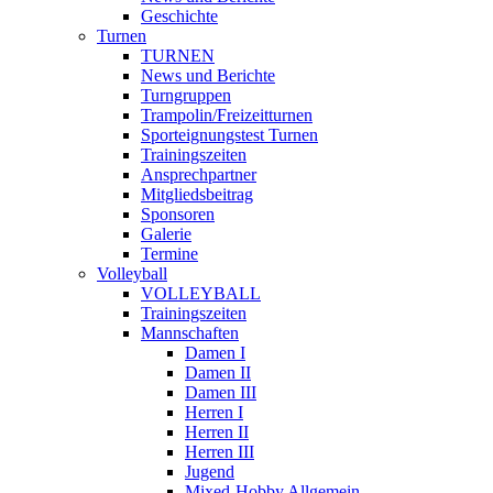
Geschichte
Turnen
TURNEN
News und Berichte
Turngruppen
Trampolin/Freizeitturnen
Sporteignungstest Turnen
Trainingszeiten
Ansprechpartner
Mitgliedsbeitrag
Sponsoren
Galerie
Termine
Volleyball
VOLLEYBALL
Trainingszeiten
Mannschaften
Damen I
Damen II
Damen III
Herren I
Herren II
Herren III
Jugend
Mixed-Hobby Allgemein