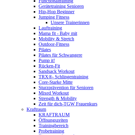
Functionaltraining
Gerätetraining Senioren
Hip-Hop Beginner
Jumping Fitness
Unsere Trainerinnen
Lauftraining
Mama fit - Baby mit
Mobility & Stretch
Outdoor-Fitness
Pilates
Pilates für Schwangere
Pump it!
Rücken-Fit
Sandsack Workout
TRX®- Schlingentraining
Core-Starke Mitte
Sturzprävention für Senioren
Mixed Workout
Strength & Mobility
Zeit für dich-TGW Frauenkurs
Kraftraum
KRAFTRAUM
Öffnungszeiten
Trainingbereich
Probetraining