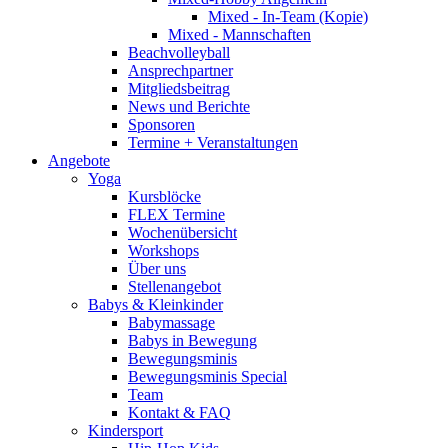
Mixed - In-Team (Kopie)
Mixed - Mannschaften
Beachvolleyball
Ansprechpartner
Mitgliedsbeitrag
News und Berichte
Sponsoren
Termine + Veranstaltungen
Angebote
Yoga
Kursblöcke
FLEX Termine
Wochenübersicht
Workshops
Über uns
Stellenangebot
Babys & Kleinkinder
Babymassage
Babys in Bewegung
Bewegungsminis
Bewegungsminis Special
Team
Kontakt & FAQ
Kindersport