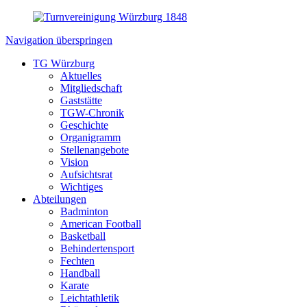
Navigation überspringen
TG Würzburg
Aktuelles
Mitgliedschaft
Gaststätte
TGW-Chronik
Geschichte
Organigramm
Stellenangebote
Vision
Aufsichtsrat
Wichtiges
Abteilungen
Badminton
American Football
Basketball
Behindertensport
Fechten
Handball
Karate
Leichtathletik