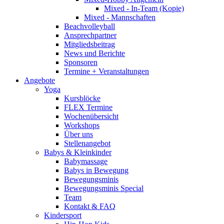
Mixed - In-Team (Kopie)
Mixed - Mannschaften
Beachvolleyball
Ansprechpartner
Mitgliedsbeitrag
News und Berichte
Sponsoren
Termine + Veranstaltungen
Angebote
Yoga
Kursblöcke
FLEX Termine
Wochenübersicht
Workshops
Über uns
Stellenangebot
Babys & Kleinkinder
Babymassage
Babys in Bewegung
Bewegungsminis
Bewegungsminis Special
Team
Kontakt & FAQ
Kindersport