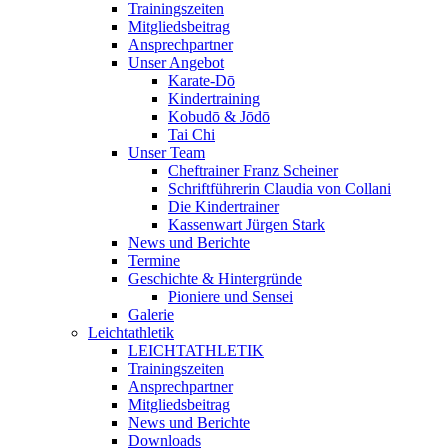
Trainingszeiten
Mitgliedsbeitrag
Ansprechpartner
Unser Angebot
Karate-Dō
Kindertraining
Kobudō & Jōdō
Tai Chi
Unser Team
Cheftrainer Franz Scheiner
Schriftführerin Claudia von Collani
Die Kindertrainer
Kassenwart Jürgen Stark
News und Berichte
Termine
Geschichte & Hintergründe
Pioniere und Sensei
Galerie
Leichtathletik
LEICHTATHLETIK
Trainingszeiten
Ansprechpartner
Mitgliedsbeitrag
News und Berichte
Downloads