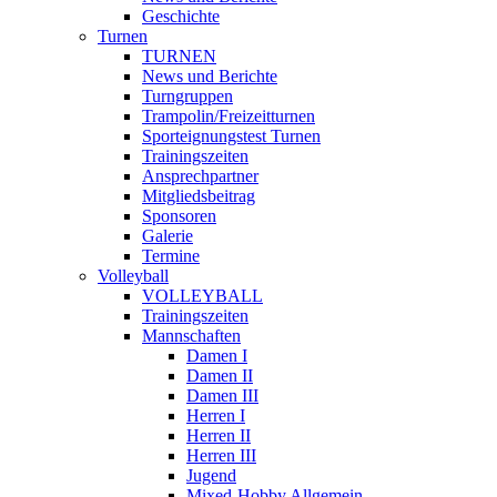
Geschichte
Turnen
TURNEN
News und Berichte
Turngruppen
Trampolin/Freizeitturnen
Sporteignungstest Turnen
Trainingszeiten
Ansprechpartner
Mitgliedsbeitrag
Sponsoren
Galerie
Termine
Volleyball
VOLLEYBALL
Trainingszeiten
Mannschaften
Damen I
Damen II
Damen III
Herren I
Herren II
Herren III
Jugend
Mixed-Hobby Allgemein