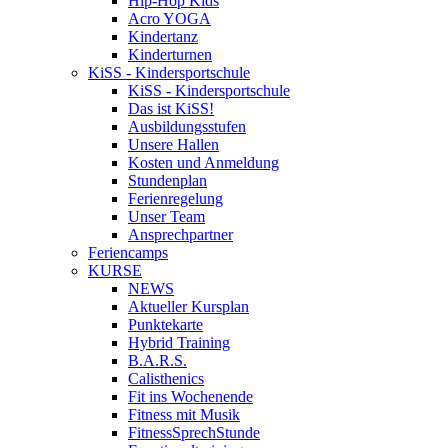
Hip-Hop Kids
Acro YOGA
Kindertanz
Kinderturnen
KiSS - Kindersportschule
KiSS - Kindersportschule
Das ist KiSS!
Ausbildungsstufen
Unsere Hallen
Kosten und Anmeldung
Stundenplan
Ferienregelung
Unser Team
Ansprechpartner
Feriencamps
KURSE
NEWS
Aktueller Kursplan
Punktekarte
Hybrid Training
B.A.R.S.
Calisthenics
Fit ins Wochenende
Fitness mit Musik
FitnessSprechStunde