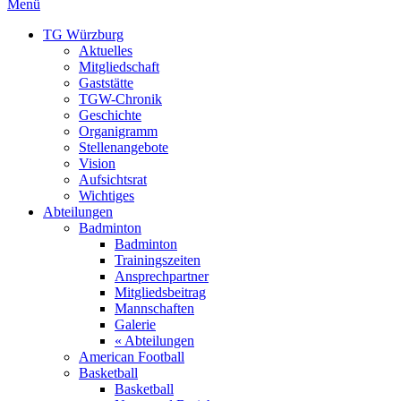
Menü
TG Würzburg
Aktuelles
Mitgliedschaft
Gaststätte
TGW-Chronik
Geschichte
Organigramm
Stellenangebote
Vision
Aufsichtsrat
Wichtiges
Abteilungen
Badminton
Badminton
Trainingszeiten
Ansprechpartner
Mitgliedsbeitrag
Mannschaften
Galerie
« Abteilungen
American Football
Basketball
Basketball