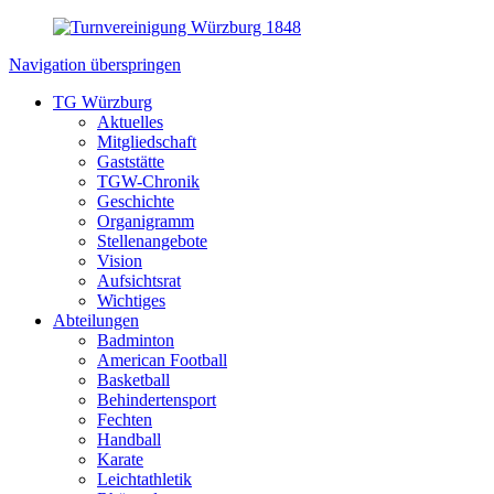
Navigation überspringen
TG Würzburg
Aktuelles
Mitgliedschaft
Gaststätte
TGW-Chronik
Geschichte
Organigramm
Stellenangebote
Vision
Aufsichtsrat
Wichtiges
Abteilungen
Badminton
American Football
Basketball
Behindertensport
Fechten
Handball
Karate
Leichtathletik