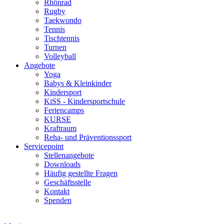
Rhönrad
Rugby
Taekwondo
Tennis
Tischtennis
Turnen
Volleyball
Angebote
Yoga
Babys & Kleinkinder
Kindersport
KiSS - Kindersportschule
Feriencamps
KURSE
Kraftraum
Reha- und Präventionssport
Servicepoint
Stellenangebote
Downloads
Häufig gestellte Fragen
Geschäftsstelle
Kontakt
Spenden