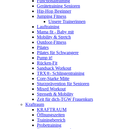
Functionaltraining
Gerätetraining Senioren
Hip-Hop Beginner
Jumping Fitness
Unsere Trainerinnen
Lauftraining
Mama fit - Baby mit
Mobility & Stretch
Outdoor-Fitness
Pilates
Pilates für Schwangere
Pump it!
Rücken-Fit
Sandsack Workout
TRX®- Schlingentraining
Core-Starke Mitte
Sturzprävention für Senioren
Mixed Workout
Strength & Mobility
Zeit für dich-TGW Frauenkurs
Kraftraum
KRAFTRAUM
Öffnungszeiten
Trainingbereich
Probetraining