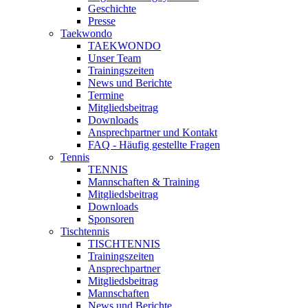
Geschichte
Presse
Taekwondo
TAEKWONDO
Unser Team
Trainingszeiten
News und Berichte
Termine
Mitgliedsbeitrag
Downloads
Ansprechpartner und Kontakt
FAQ - Häufig gestellte Fragen
Tennis
TENNIS
Mannschaften & Training
Mitgliedsbeitrag
Downloads
Sponsoren
Tischtennis
TISCHTENNIS
Trainingszeiten
Ansprechpartner
Mitgliedsbeitrag
Mannschaften
News und Berichte