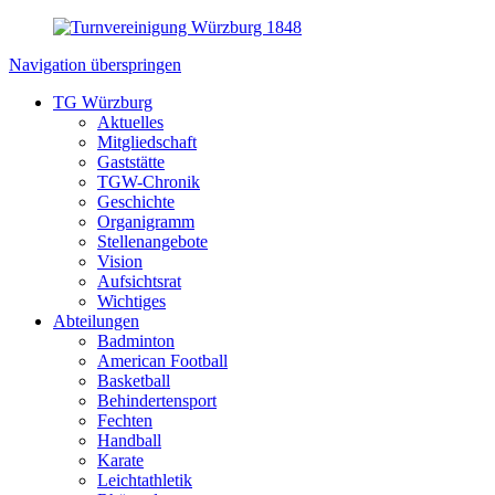
Navigation überspringen
TG Würzburg
Aktuelles
Mitgliedschaft
Gaststätte
TGW-Chronik
Geschichte
Organigramm
Stellenangebote
Vision
Aufsichtsrat
Wichtiges
Abteilungen
Badminton
American Football
Basketball
Behindertensport
Fechten
Handball
Karate
Leichtathletik