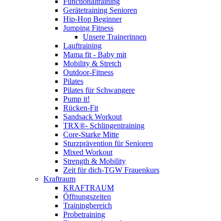
Functionaltraining
Gerätetraining Senioren
Hip-Hop Beginner
Jumping Fitness
Unsere Trainerinnen
Lauftraining
Mama fit - Baby mit
Mobility & Stretch
Outdoor-Fitness
Pilates
Pilates für Schwangere
Pump it!
Rücken-Fit
Sandsack Workout
TRX®- Schlingentraining
Core-Starke Mitte
Sturzprävention für Senioren
Mixed Workout
Strength & Mobility
Zeit für dich-TGW Frauenkurs
Kraftraum
KRAFTRAUM
Öffnungszeiten
Trainingbereich
Probetraining