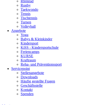
Rhönrad
Rugby
Taekwondo
Tennis
Tischtennis
Turnen
Volleyball
Angebote
Yoga
Babys & Kleinkinder
Kindersport
KiSS - Kindersportschule
Feriencamps
KURSE
Kraftraum
Reha- und Präventionssport
Servicepoint
Stellenangebote
Downloads
Häufig gestellte Fragen
Geschäftsstelle
Kontakt
Spenden