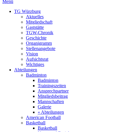
Menü
TG Würzburg
Aktuelles
Mitgliedschaft
Gaststätte
TGW-Chronik
Geschichte
Organigramm
Stellenangebote
Vision
Aufsichtsrat
Wichtiges
Abteilungen
Badminton
Badminton
Trainingszeiten
Ansprechpartner
Mitgliedsbeitrag
Mannschaften
Galerie
« Abteilungen
American Football
Basketball
Basketball