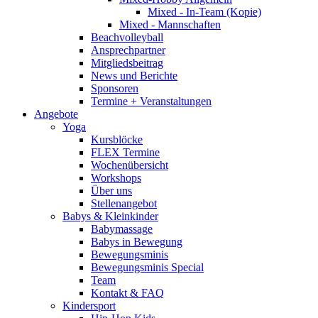
Mixed - In-Team (Kopie)
Mixed - Mannschaften
Beachvolleyball
Ansprechpartner
Mitgliedsbeitrag
News und Berichte
Sponsoren
Termine + Veranstaltungen
Angebote
Yoga
Kursblöcke
FLEX Termine
Wochenübersicht
Workshops
Über uns
Stellenangebot
Babys & Kleinkinder
Babymassage
Babys in Bewegung
Bewegungsminis
Bewegungsminis Special
Team
Kontakt & FAQ
Kindersport