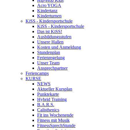
Hip-Hop Kids
Acro YOGA
Kindertanz
Kinderturnen
KiSS - Kindersportschule
KiSS - Kindersportschule
Das ist KiSS!
Ausbildungsstufen
Unsere Hallen
Kosten und Anmeldung
Stundenplan
Ferienregelung
Unser Team
Ansprechpartner
Feriencamps
KURSE
NEWS
Aktueller Kursplan
Punktekarte
Hybrid Training
B.A.R.S.
Calisthenics
Fit ins Wochenende
Fitness mit Musik
FitnessSprechStunde