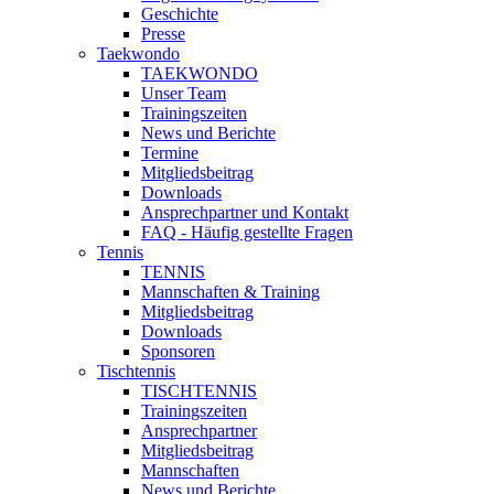
Geschichte
Presse
Taekwondo
TAEKWONDO
Unser Team
Trainingszeiten
News und Berichte
Termine
Mitgliedsbeitrag
Downloads
Ansprechpartner und Kontakt
FAQ - Häufig gestellte Fragen
Tennis
TENNIS
Mannschaften & Training
Mitgliedsbeitrag
Downloads
Sponsoren
Tischtennis
TISCHTENNIS
Trainingszeiten
Ansprechpartner
Mitgliedsbeitrag
Mannschaften
News und Berichte