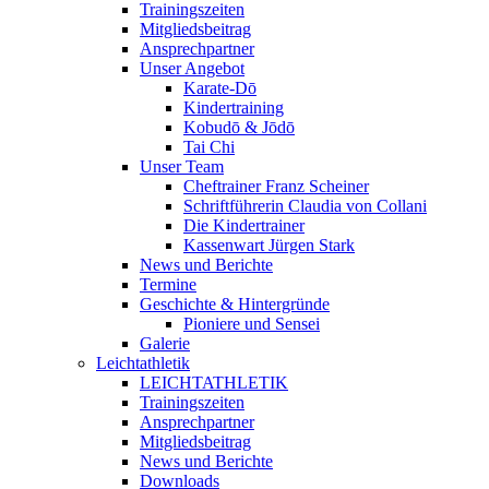
Trainingszeiten
Mitgliedsbeitrag
Ansprechpartner
Unser Angebot
Karate-Dō
Kindertraining
Kobudō & Jōdō
Tai Chi
Unser Team
Cheftrainer Franz Scheiner
Schriftführerin Claudia von Collani
Die Kindertrainer
Kassenwart Jürgen Stark
News und Berichte
Termine
Geschichte & Hintergründe
Pioniere und Sensei
Galerie
Leichtathletik
LEICHTATHLETIK
Trainingszeiten
Ansprechpartner
Mitgliedsbeitrag
News und Berichte
Downloads