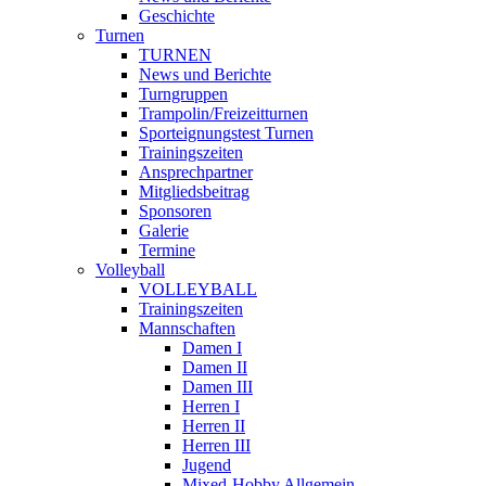
Geschichte
Turnen
TURNEN
News und Berichte
Turngruppen
Trampolin/Freizeitturnen
Sporteignungstest Turnen
Trainingszeiten
Ansprechpartner
Mitgliedsbeitrag
Sponsoren
Galerie
Termine
Volleyball
VOLLEYBALL
Trainingszeiten
Mannschaften
Damen I
Damen II
Damen III
Herren I
Herren II
Herren III
Jugend
Mixed-Hobby Allgemein