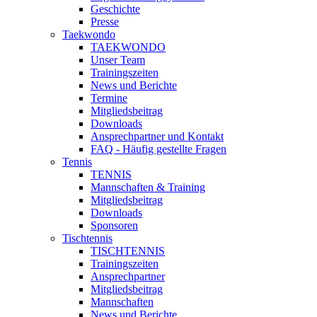
Geschichte
Presse
Taekwondo
TAEKWONDO
Unser Team
Trainingszeiten
News und Berichte
Termine
Mitgliedsbeitrag
Downloads
Ansprechpartner und Kontakt
FAQ - Häufig gestellte Fragen
Tennis
TENNIS
Mannschaften & Training
Mitgliedsbeitrag
Downloads
Sponsoren
Tischtennis
TISCHTENNIS
Trainingszeiten
Ansprechpartner
Mitgliedsbeitrag
Mannschaften
News und Berichte