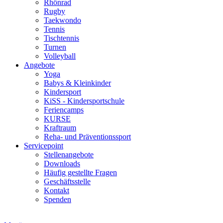
Rhönrad
Rugby
Taekwondo
Tennis
Tischtennis
Turnen
Volleyball
Angebote
Yoga
Babys & Kleinkinder
Kindersport
KiSS - Kindersportschule
Feriencamps
KURSE
Kraftraum
Reha- und Präventionssport
Servicepoint
Stellenangebote
Downloads
Häufig gestellte Fragen
Geschäftsstelle
Kontakt
Spenden