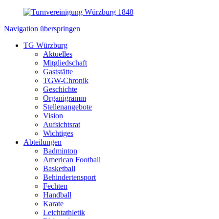
Navigation überspringen
TG Würzburg
Aktuelles
Mitgliedschaft
Gaststätte
TGW-Chronik
Geschichte
Organigramm
Stellenangebote
Vision
Aufsichtsrat
Wichtiges
Abteilungen
Badminton
American Football
Basketball
Behindertensport
Fechten
Handball
Karate
Leichtathletik