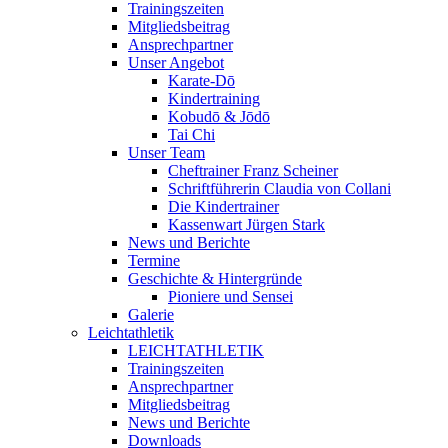
Trainingszeiten
Mitgliedsbeitrag
Ansprechpartner
Unser Angebot
Karate-Dō
Kindertraining
Kobudō & Jōdō
Tai Chi
Unser Team
Cheftrainer Franz Scheiner
Schriftführerin Claudia von Collani
Die Kindertrainer
Kassenwart Jürgen Stark
News und Berichte
Termine
Geschichte & Hintergründe
Pioniere und Sensei
Galerie
Leichtathletik
LEICHTATHLETIK
Trainingszeiten
Ansprechpartner
Mitgliedsbeitrag
News und Berichte
Downloads