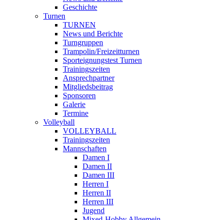
Geschichte
Turnen
TURNEN
News und Berichte
Turngruppen
Trampolin/Freizeitturnen
Sporteignungstest Turnen
Trainingszeiten
Ansprechpartner
Mitgliedsbeitrag
Sponsoren
Galerie
Termine
Volleyball
VOLLEYBALL
Trainingszeiten
Mannschaften
Damen I
Damen II
Damen III
Herren I
Herren II
Herren III
Jugend
Mixed-Hobby Allgemein