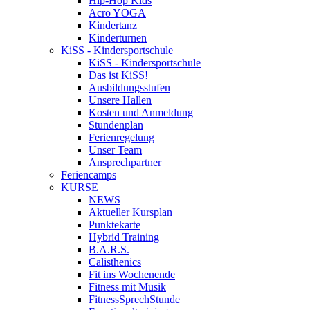
Hip-Hop Kids
Acro YOGA
Kindertanz
Kinderturnen
KiSS - Kindersportschule
KiSS - Kindersportschule
Das ist KiSS!
Ausbildungsstufen
Unsere Hallen
Kosten und Anmeldung
Stundenplan
Ferienregelung
Unser Team
Ansprechpartner
Feriencamps
KURSE
NEWS
Aktueller Kursplan
Punktekarte
Hybrid Training
B.A.R.S.
Calisthenics
Fit ins Wochenende
Fitness mit Musik
FitnessSprechStunde