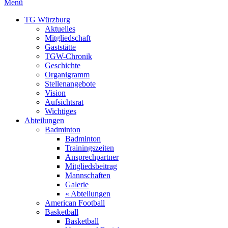
Menü
TG Würzburg
Aktuelles
Mitgliedschaft
Gaststätte
TGW-Chronik
Geschichte
Organigramm
Stellenangebote
Vision
Aufsichtsrat
Wichtiges
Abteilungen
Badminton
Badminton
Trainingszeiten
Ansprechpartner
Mitgliedsbeitrag
Mannschaften
Galerie
« Abteilungen
American Football
Basketball
Basketball