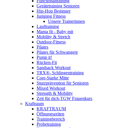
Functionaltraining
Gerätetraining Senioren
Hip-Hop Beginner
Jumping Fitness
Unsere Trainerinnen
Lauftraining
Mama fit - Baby mit
Mobility & Stretch
Outdoor-Fitness
Pilates
Pilates für Schwangere
Pump it!
Rücken-Fit
Sandsack Workout
TRX®- Schlingentraining
Core-Starke Mitte
Sturzprävention für Senioren
Mixed Workout
Strength & Mobility
Zeit für dich-TGW Frauenkurs
Kraftraum
KRAFTRAUM
Öffnungszeiten
Trainingbereich
Probetraining