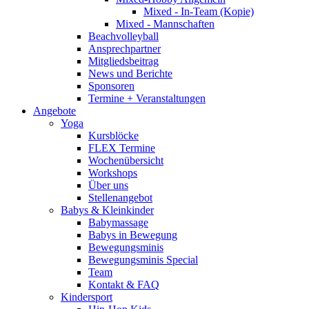
Mixed - In-Team (Kopie)
Mixed - Mannschaften
Beachvolleyball
Ansprechpartner
Mitgliedsbeitrag
News und Berichte
Sponsoren
Termine + Veranstaltungen
Angebote
Yoga
Kursblöcke
FLEX Termine
Wochenübersicht
Workshops
Über uns
Stellenangebot
Babys & Kleinkinder
Babymassage
Babys in Bewegung
Bewegungsminis
Bewegungsminis Special
Team
Kontakt & FAQ
Kindersport