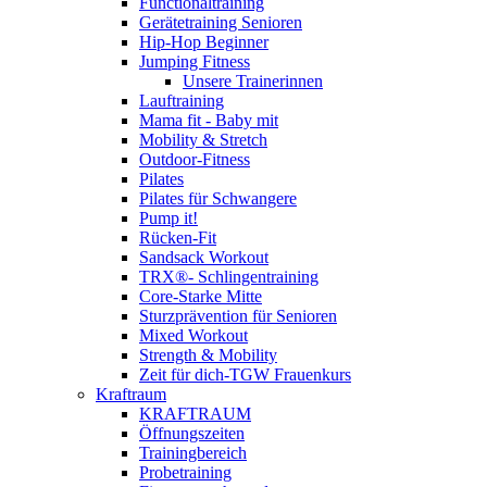
Functionaltraining
Gerätetraining Senioren
Hip-Hop Beginner
Jumping Fitness
Unsere Trainerinnen
Lauftraining
Mama fit - Baby mit
Mobility & Stretch
Outdoor-Fitness
Pilates
Pilates für Schwangere
Pump it!
Rücken-Fit
Sandsack Workout
TRX®- Schlingentraining
Core-Starke Mitte
Sturzprävention für Senioren
Mixed Workout
Strength & Mobility
Zeit für dich-TGW Frauenkurs
Kraftraum
KRAFTRAUM
Öffnungszeiten
Trainingbereich
Probetraining