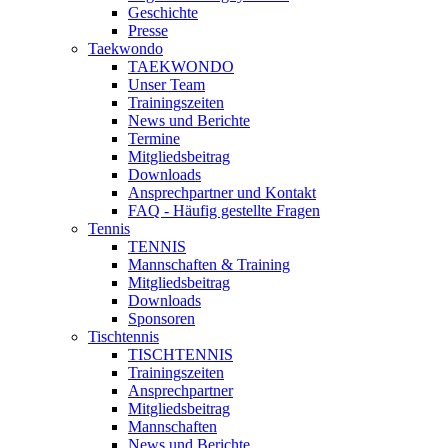
Geschichte
Presse
Taekwondo
TAEKWONDO
Unser Team
Trainingszeiten
News und Berichte
Termine
Mitgliedsbeitrag
Downloads
Ansprechpartner und Kontakt
FAQ - Häufig gestellte Fragen
Tennis
TENNIS
Mannschaften & Training
Mitgliedsbeitrag
Downloads
Sponsoren
Tischtennis
TISCHTENNIS
Trainingszeiten
Ansprechpartner
Mitgliedsbeitrag
Mannschaften
News und Berichte