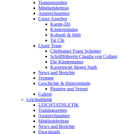
Trainingszeiten
Mitgliedsbeitrag
Ansprechpartner
Unser Angebot
Karate-Dō
Kindertraining
Kobudō & Jōdō
Tai Chi
Unser Team
Cheftrainer Franz Scheiner
Schriftführerin Claudia von Collani
Die Kindertrainer
Kassenwart Jürgen Stark
News und Berichte
Termine
Geschichte & Hintergründe
Pioniere und Sensei
Galerie
Leichtathletik
LEICHTATHLETIK
Trainingszeiten
Ansprechpartner
Mitgliedsbeitrag
News und Berichte
Downloads