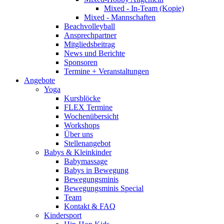
Mixed - In-Team (Kopie)
Mixed - Mannschaften
Beachvolleyball
Ansprechpartner
Mitgliedsbeitrag
News und Berichte
Sponsoren
Termine + Veranstaltungen
Angebote
Yoga
Kursblöcke
FLEX Termine
Wochenübersicht
Workshops
Über uns
Stellenangebot
Babys & Kleinkinder
Babymassage
Babys in Bewegung
Bewegungsminis
Bewegungsminis Special
Team
Kontakt & FAQ
Kindersport