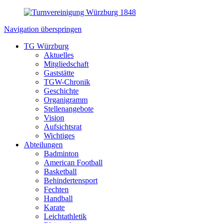
Navigation überspringen
TG Würzburg
Aktuelles
Mitgliedschaft
Gaststätte
TGW-Chronik
Geschichte
Organigramm
Stellenangebote
Vision
Aufsichtsrat
Wichtiges
Abteilungen
Badminton
American Football
Basketball
Behindertensport
Fechten
Handball
Karate
Leichtathletik