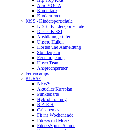
Hip-Hop Kids
Acro YOGA
Kindertanz
Kinderturnen
KiSS - Kindersportschule
KiSS - Kindersportschule
Das ist KiSS!
Ausbildungsstufen
Unsere Hallen
Kosten und Anmeldung
Stundenplan
Ferienregelung
Unser Team
Ansprechpartner
Feriencamps
KURSE
NEWS
Aktueller Kursplan
Punktekarte
Hybrid Training
B.A.R.S.
Calisthenics
Fit ins Wochenende
Fitness mit Musik
FitnessSprechStunde