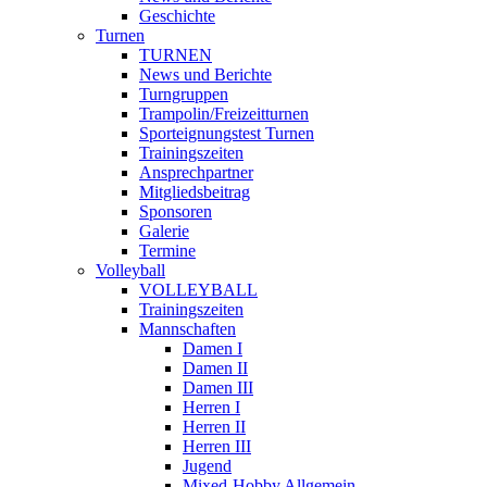
Geschichte
Turnen
TURNEN
News und Berichte
Turngruppen
Trampolin/Freizeitturnen
Sporteignungstest Turnen
Trainingszeiten
Ansprechpartner
Mitgliedsbeitrag
Sponsoren
Galerie
Termine
Volleyball
VOLLEYBALL
Trainingszeiten
Mannschaften
Damen I
Damen II
Damen III
Herren I
Herren II
Herren III
Jugend
Mixed-Hobby Allgemein