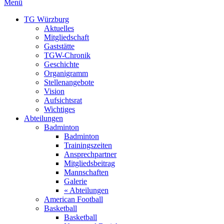
Menü
TG Würzburg
Aktuelles
Mitgliedschaft
Gaststätte
TGW-Chronik
Geschichte
Organigramm
Stellenangebote
Vision
Aufsichtsrat
Wichtiges
Abteilungen
Badminton
Badminton
Trainingszeiten
Ansprechpartner
Mitgliedsbeitrag
Mannschaften
Galerie
« Abteilungen
American Football
Basketball
Basketball