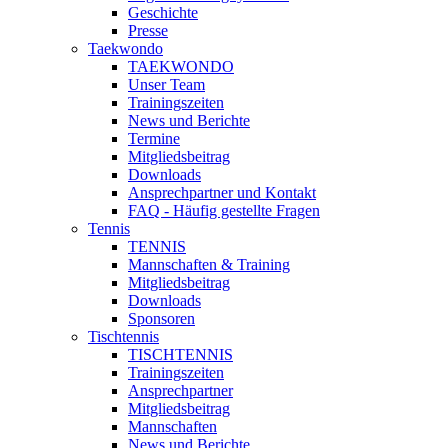
Geschichte
Presse
Taekwondo
TAEKWONDO
Unser Team
Trainingszeiten
News und Berichte
Termine
Mitgliedsbeitrag
Downloads
Ansprechpartner und Kontakt
FAQ - Häufig gestellte Fragen
Tennis
TENNIS
Mannschaften & Training
Mitgliedsbeitrag
Downloads
Sponsoren
Tischtennis
TISCHTENNIS
Trainingszeiten
Ansprechpartner
Mitgliedsbeitrag
Mannschaften
News und Berichte