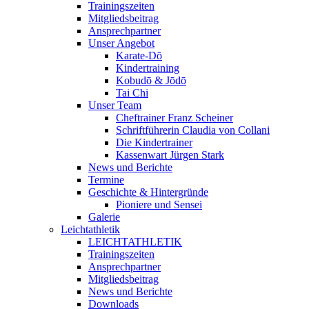
Trainingszeiten
Mitgliedsbeitrag
Ansprechpartner
Unser Angebot
Karate-Dō
Kindertraining
Kobudō & Jōdō
Tai Chi
Unser Team
Cheftrainer Franz Scheiner
Schriftführerin Claudia von Collani
Die Kindertrainer
Kassenwart Jürgen Stark
News und Berichte
Termine
Geschichte & Hintergründe
Pioniere und Sensei
Galerie
Leichtathletik
LEICHTATHLETIK
Trainingszeiten
Ansprechpartner
Mitgliedsbeitrag
News und Berichte
Downloads