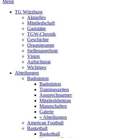
Menü
TG Würzburg
Aktuelles
Mitgliedschaft
Gaststätte
TGW-Chronik
Geschichte
Organigramm
Stellenangebote
Vision
Aufsichtsrat
Wichtiges
Abteilungen
Badminton
Badminton
Trainingszeiten
Ansprechpartner
Mitgliedsbeitrag
Mannschaften
Galerie
« Abteilungen
American Football
Basketball
Basketball