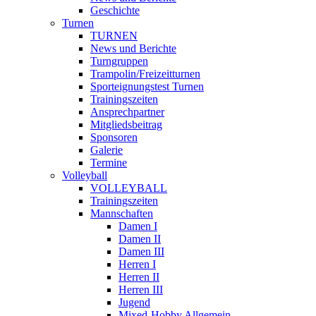
Geschichte
Turnen
TURNEN
News und Berichte
Turngruppen
Trampolin/Freizeitturnen
Sporteignungstest Turnen
Trainingszeiten
Ansprechpartner
Mitgliedsbeitrag
Sponsoren
Galerie
Termine
Volleyball
VOLLEYBALL
Trainingszeiten
Mannschaften
Damen I
Damen II
Damen III
Herren I
Herren II
Herren III
Jugend
Mixed-Hobby Allgemein