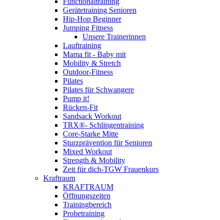
Functionaltraining
Gerätetraining Senioren
Hip-Hop Beginner
Jumping Fitness
Unsere Trainerinnen
Lauftraining
Mama fit - Baby mit
Mobility & Stretch
Outdoor-Fitness
Pilates
Pilates für Schwangere
Pump it!
Rücken-Fit
Sandsack Workout
TRX®- Schlingentraining
Core-Starke Mitte
Sturzprävention für Senioren
Mixed Workout
Strength & Mobility
Zeit für dich-TGW Frauenkurs
Kraftraum
KRAFTRAUM
Öffnungszeiten
Trainingbereich
Probetraining