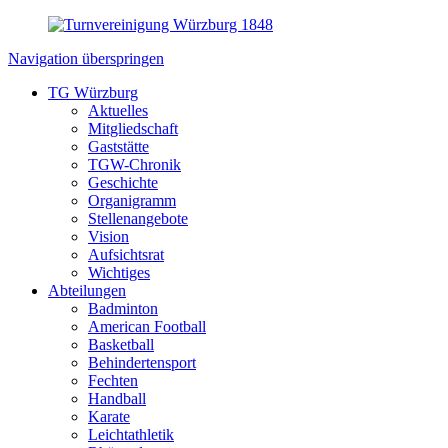
Navigation überspringen
TG Würzburg
Aktuelles
Mitgliedschaft
Gaststätte
TGW-Chronik
Geschichte
Organigramm
Stellenangebote
Vision
Aufsichtsrat
Wichtiges
Abteilungen
Badminton
American Football
Basketball
Behindertensport
Fechten
Handball
Karate
Leichtathletik