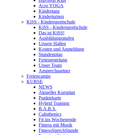
Hip-Hop Kids
Acro YOGA
Kindertanz
Kinderturnen
KiSS - Kindersportschule
KiSS - Kindersportschule
Das ist KiSS!
Ausbildungsstufen
Unsere Hallen
Kosten und Anmeldung
Stundenplan
Ferienregelung
Unser Team
Ansprechpartner
Feriencamps
KURSE
NEWS
Aktueller Kursplan
Punktekarte
Hybrid Training
B.A.R.S.
Calisthenics
Fit ins Wochenende
Fitness mit Musik
FitnessSprechStunde