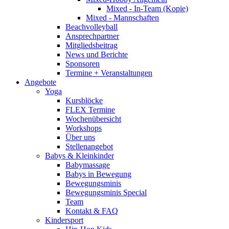
Mixed - In-Team (Kopie)
Mixed - Mannschaften
Beachvolleyball
Ansprechpartner
Mitgliedsbeitrag
News und Berichte
Sponsoren
Termine + Veranstaltungen
Angebote
Yoga
Kursblöcke
FLEX Termine
Wochenübersicht
Workshops
Über uns
Stellenangebot
Babys & Kleinkinder
Babymassage
Babys in Bewegung
Bewegungsminis
Bewegungsminis Special
Team
Kontakt & FAQ
Kindersport