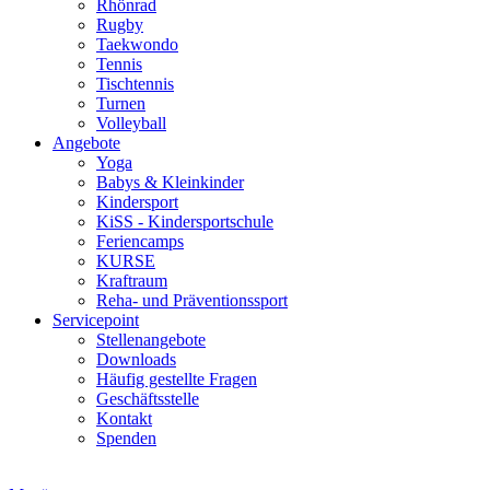
Rhönrad
Rugby
Taekwondo
Tennis
Tischtennis
Turnen
Volleyball
Angebote
Yoga
Babys & Kleinkinder
Kindersport
KiSS - Kindersportschule
Feriencamps
KURSE
Kraftraum
Reha- und Präventionssport
Servicepoint
Stellenangebote
Downloads
Häufig gestellte Fragen
Geschäftsstelle
Kontakt
Spenden