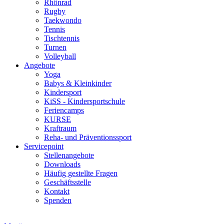
Rhönrad
Rugby
Taekwondo
Tennis
Tischtennis
Turnen
Volleyball
Angebote
Yoga
Babys & Kleinkinder
Kindersport
KiSS - Kindersportschule
Feriencamps
KURSE
Kraftraum
Reha- und Präventionssport
Servicepoint
Stellenangebote
Downloads
Häufig gestellte Fragen
Geschäftsstelle
Kontakt
Spenden