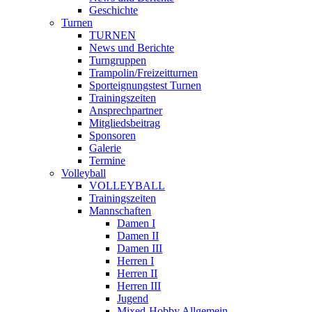
Geschichte
Turnen
TURNEN
News und Berichte
Turngruppen
Trampolin/Freizeitturnen
Sporteignungstest Turnen
Trainingszeiten
Ansprechpartner
Mitgliedsbeitrag
Sponsoren
Galerie
Termine
Volleyball
VOLLEYBALL
Trainingszeiten
Mannschaften
Damen I
Damen II
Damen III
Herren I
Herren II
Herren III
Jugend
Mixed-Hobby Allgemein