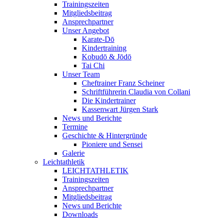
Trainingszeiten
Mitgliedsbeitrag
Ansprechpartner
Unser Angebot
Karate-Dō
Kindertraining
Kobudō & Jōdō
Tai Chi
Unser Team
Cheftrainer Franz Scheiner
Schriftführerin Claudia von Collani
Die Kindertrainer
Kassenwart Jürgen Stark
News und Berichte
Termine
Geschichte & Hintergründe
Pioniere und Sensei
Galerie
Leichtathletik
LEICHTATHLETIK
Trainingszeiten
Ansprechpartner
Mitgliedsbeitrag
News und Berichte
Downloads