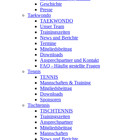
Geschichte
Presse
Taekwondo
TAEKWONDO
Unser Team
Trainingszeiten
News und Berichte
Termine
Mitgliedsbeitrag
Downloads
Ansprechpartner und Kontakt
FAQ - Häufig gestellte Fragen
Tennis
TENNIS
Mannschaften & Training
Mitgliedsbeitrag
Downloads
Sponsoren
Tischtennis
TISCHTENNIS
Trainingszeiten
Ansprechpartner
Mitgliedsbeitrag
Mannschaften
News und Berichte