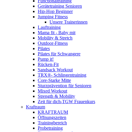
Functionaltraining
Gerätetraining Senioren
Hip-Hop Beginner
Jumping Fitness
Unsere Trainerinnen
Lauftraining
Mama fit - Baby mit
Mobility & Stretch
Outdoor-Fitness
Pilates
Pilates für Schwangere
Pump it!
Rücken-Fit
Sandsack Workout
TRX®- Schlingentraining
Core-Starke Mitte
Sturzprävention für Senioren
Mixed Workout
Strength & Mobility
Zeit für dich-TGW Frauenkurs
Kraftraum
KRAFTRAUM
Öffnungszeiten
Trainingbereich
Probetraining