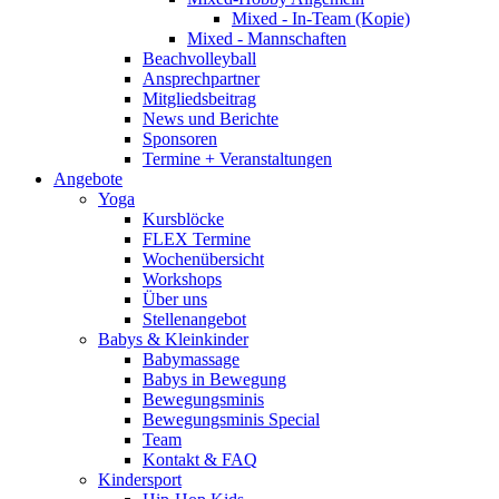
Mixed - In-Team (Kopie)
Mixed - Mannschaften
Beachvolleyball
Ansprechpartner
Mitgliedsbeitrag
News und Berichte
Sponsoren
Termine + Veranstaltungen
Angebote
Yoga
Kursblöcke
FLEX Termine
Wochenübersicht
Workshops
Über uns
Stellenangebot
Babys & Kleinkinder
Babymassage
Babys in Bewegung
Bewegungsminis
Bewegungsminis Special
Team
Kontakt & FAQ
Kindersport