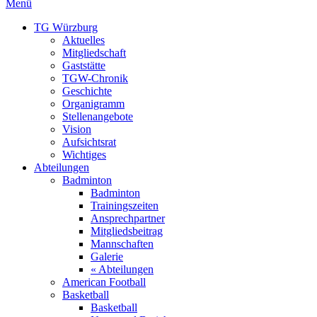
Menü
TG Würzburg
Aktuelles
Mitgliedschaft
Gaststätte
TGW-Chronik
Geschichte
Organigramm
Stellenangebote
Vision
Aufsichtsrat
Wichtiges
Abteilungen
Badminton
Badminton
Trainingszeiten
Ansprechpartner
Mitgliedsbeitrag
Mannschaften
Galerie
« Abteilungen
American Football
Basketball
Basketball