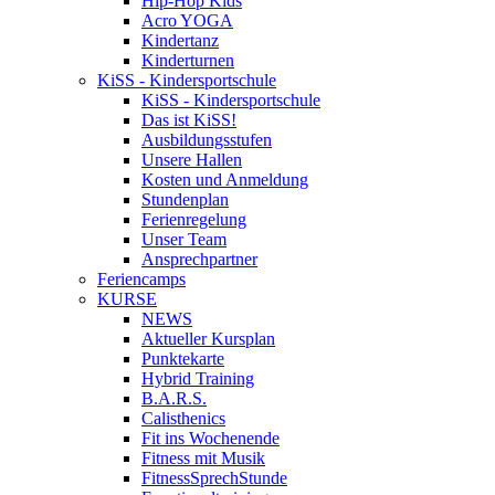
Hip-Hop Kids
Acro YOGA
Kindertanz
Kinderturnen
KiSS - Kindersportschule
KiSS - Kindersportschule
Das ist KiSS!
Ausbildungsstufen
Unsere Hallen
Kosten und Anmeldung
Stundenplan
Ferienregelung
Unser Team
Ansprechpartner
Feriencamps
KURSE
NEWS
Aktueller Kursplan
Punktekarte
Hybrid Training
B.A.R.S.
Calisthenics
Fit ins Wochenende
Fitness mit Musik
FitnessSprechStunde