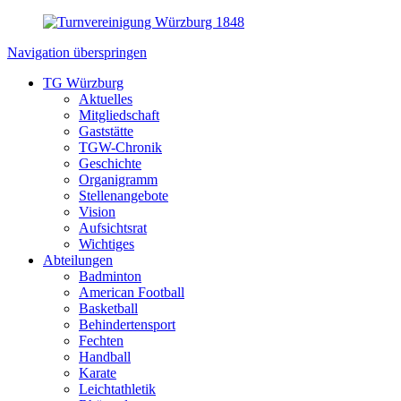
Navigation überspringen
TG Würzburg
Aktuelles
Mitgliedschaft
Gaststätte
TGW-Chronik
Geschichte
Organigramm
Stellenangebote
Vision
Aufsichtsrat
Wichtiges
Abteilungen
Badminton
American Football
Basketball
Behindertensport
Fechten
Handball
Karate
Leichtathletik