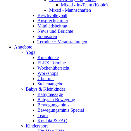
Mixed - In-Team (Kopie)
Mixed - Mannschaften
Beachvolleyball
Ansprechpartner
Mitgliedsbeitrag
News und Berichte
Sponsoren
Termine + Veranstaltungen
Angebote
Yoga
Kursblöcke
FLEX Termine
Wochenübersicht
Workshops
Über uns
Stellenangebot
Babys & Kleinkinder
Babymassage
Babys in Bewegung
Bewegungsminis
Bewegungsminis Special
Team
Kontakt & FAQ
Kindersport