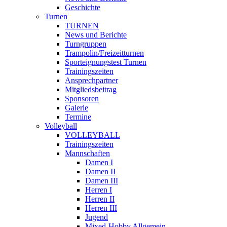
Geschichte
Turnen
TURNEN
News und Berichte
Turngruppen
Trampolin/Freizeitturnen
Sporteignungstest Turnen
Trainingszeiten
Ansprechpartner
Mitgliedsbeitrag
Sponsoren
Galerie
Termine
Volleyball
VOLLEYBALL
Trainingszeiten
Mannschaften
Damen I
Damen II
Damen III
Herren I
Herren II
Herren III
Jugend
Mixed-Hobby Allgemein