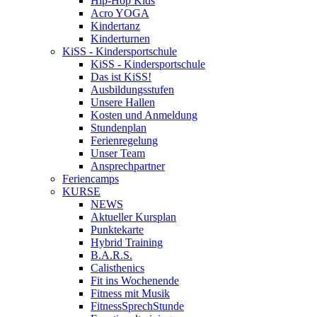
Hip-Hop Kids
Acro YOGA
Kindertanz
Kinderturnen
KiSS - Kindersportschule
KiSS - Kindersportschule
Das ist KiSS!
Ausbildungsstufen
Unsere Hallen
Kosten und Anmeldung
Stundenplan
Ferienregelung
Unser Team
Ansprechpartner
Feriencamps
KURSE
NEWS
Aktueller Kursplan
Punktekarte
Hybrid Training
B.A.R.S.
Calisthenics
Fit ins Wochenende
Fitness mit Musik
FitnessSprechStunde