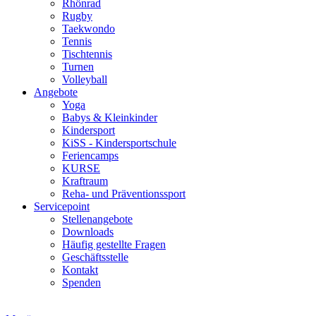
Rhönrad
Rugby
Taekwondo
Tennis
Tischtennis
Turnen
Volleyball
Angebote
Yoga
Babys & Kleinkinder
Kindersport
KiSS - Kindersportschule
Feriencamps
KURSE
Kraftraum
Reha- und Präventionssport
Servicepoint
Stellenangebote
Downloads
Häufig gestellte Fragen
Geschäftsstelle
Kontakt
Spenden