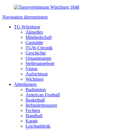
Navigation überspringen
TG Würzburg
Aktuelles
Mitgliedschaft
Gaststätte
TGW-Chronik
Geschichte
Organigramm
Stellenangebote
Vision
Aufsichtsrat
Wichtiges
Abteilungen
Badminton
American Football
Basketball
Behindertensport
Fechten
Handball
Karate
Leichtathletik