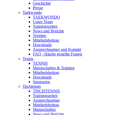
Geschichte
Presse
Taekwondo
TAEKWONDO
Unser Team
Trainingszeiten
News und Berichte
Termine
Mitgliedsbeitrag
Downloads
Ansprechpartner und Kontakt
FAQ - Häufig gestellte Fragen
Tennis
TENNIS
Mannschaften & Training
Mitgliedsbeitrag
Downloads
Sponsoren
Tischtennis
TISCHTENNIS
Trainingszeiten
Ansprechpartner
Mitgliedsbeitrag
Mannschaften
News und Berichte