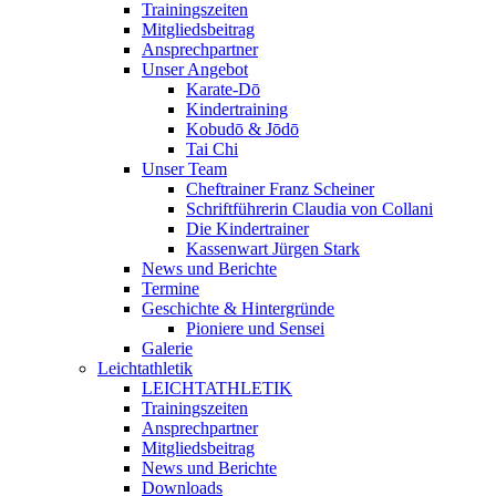
Trainingszeiten
Mitgliedsbeitrag
Ansprechpartner
Unser Angebot
Karate-Dō
Kindertraining
Kobudō & Jōdō
Tai Chi
Unser Team
Cheftrainer Franz Scheiner
Schriftführerin Claudia von Collani
Die Kindertrainer
Kassenwart Jürgen Stark
News und Berichte
Termine
Geschichte & Hintergründe
Pioniere und Sensei
Galerie
Leichtathletik
LEICHTATHLETIK
Trainingszeiten
Ansprechpartner
Mitgliedsbeitrag
News und Berichte
Downloads