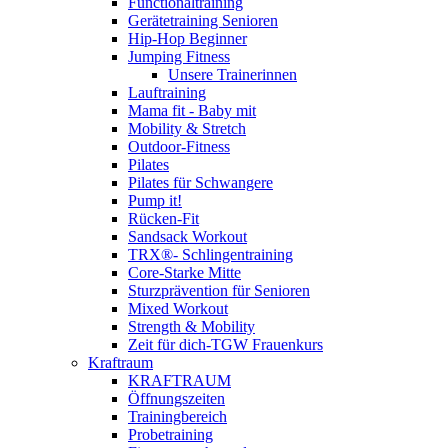
Functionaltraining
Gerätetraining Senioren
Hip-Hop Beginner
Jumping Fitness
Unsere Trainerinnen
Lauftraining
Mama fit - Baby mit
Mobility & Stretch
Outdoor-Fitness
Pilates
Pilates für Schwangere
Pump it!
Rücken-Fit
Sandsack Workout
TRX®- Schlingentraining
Core-Starke Mitte
Sturzprävention für Senioren
Mixed Workout
Strength & Mobility
Zeit für dich-TGW Frauenkurs
Kraftraum
KRAFTRAUM
Öffnungszeiten
Trainingbereich
Probetraining