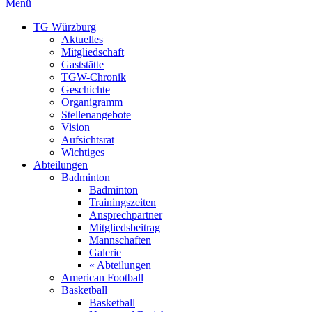
Menü
TG Würzburg
Aktuelles
Mitgliedschaft
Gaststätte
TGW-Chronik
Geschichte
Organigramm
Stellenangebote
Vision
Aufsichtsrat
Wichtiges
Abteilungen
Badminton
Badminton
Trainingszeiten
Ansprechpartner
Mitgliedsbeitrag
Mannschaften
Galerie
« Abteilungen
American Football
Basketball
Basketball