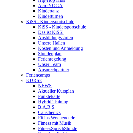
Hip-Hop Kids
Acro YOGA
Kindertanz
Kinderturnen
KiSS - Kindersportschule
KiSS - Kindersportschule
Das ist KiSS!
Ausbildungsstufen
Unsere Hallen
Kosten und Anmeldung
Stundenplan
Ferienregelung
Unser Team
Ansprechpartner
Feriencamps
KURSE
NEWS
Aktueller Kursplan
Punktekarte
Hybrid Training
B.A.R.S.
Calisthenics
Fit ins Wochenende
Fitness mit Musik
FitnessSprechStunde