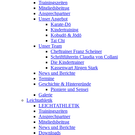
Trainingszeiten
Mitgliedsbeitrag
Ansprechpartner
Unser Angebot
Karate-Dō
Kindertraining
Kobudō & Jōdō
Tai Chi
Unser Team
Cheftrainer Franz Scheiner
Schriftführerin Claudia von Collani
Die Kindertrainer
Kassenwart Jürgen Stark
News und Berichte
Termine
Geschichte & Hintergründe
Pioniere und Sensei
Galerie
Leichtathletik
LEICHTATHLETIK
Trainingszeiten
Ansprechpartner
Mitgliedsbeitrag
News und Berichte
Downloads