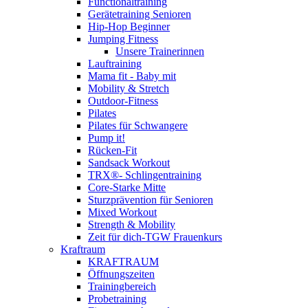
Functionaltraining
Gerätetraining Senioren
Hip-Hop Beginner
Jumping Fitness
Unsere Trainerinnen
Lauftraining
Mama fit - Baby mit
Mobility & Stretch
Outdoor-Fitness
Pilates
Pilates für Schwangere
Pump it!
Rücken-Fit
Sandsack Workout
TRX®- Schlingentraining
Core-Starke Mitte
Sturzprävention für Senioren
Mixed Workout
Strength & Mobility
Zeit für dich-TGW Frauenkurs
Kraftraum
KRAFTRAUM
Öffnungszeiten
Trainingbereich
Probetraining