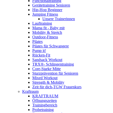
Functionaltraining
Gerätetraining Senioren
Hip-Hop Beginner
Jumping Fitness
Unsere Trainerinnen
Lauftraining
Mama fit - Baby mit
Mobility & Stretch
Outdoor-Fitness
Pilates
Pilates für Schwangere
Pump it!
Rücken-Fit
Sandsack Workout
TRX®- Schlingentraining
Core-Starke Mitte
Sturzprävention für Senioren
Mixed Workout
Strength & Mobility
Zeit für dich-TGW Frauenkurs
Kraftraum
KRAFTRAUM
Öffnungszeiten
Trainingbereich
Probetraining