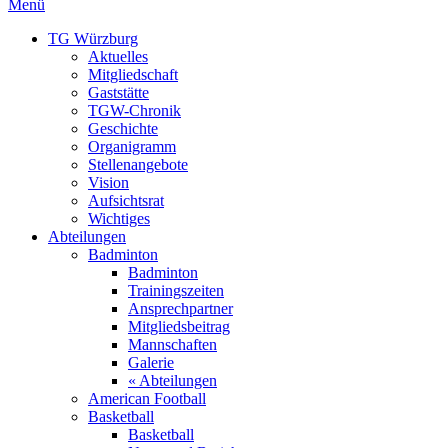
Menü
TG Würzburg
Aktuelles
Mitgliedschaft
Gaststätte
TGW-Chronik
Geschichte
Organigramm
Stellenangebote
Vision
Aufsichtsrat
Wichtiges
Abteilungen
Badminton
Badminton
Trainingszeiten
Ansprechpartner
Mitgliedsbeitrag
Mannschaften
Galerie
« Abteilungen
American Football
Basketball
Basketball