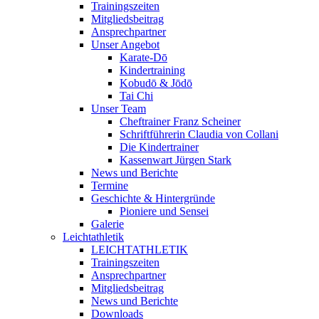
Trainingszeiten
Mitgliedsbeitrag
Ansprechpartner
Unser Angebot
Karate-Dō
Kindertraining
Kobudō & Jōdō
Tai Chi
Unser Team
Cheftrainer Franz Scheiner
Schriftführerin Claudia von Collani
Die Kindertrainer
Kassenwart Jürgen Stark
News und Berichte
Termine
Geschichte & Hintergründe
Pioniere und Sensei
Galerie
Leichtathletik
LEICHTATHLETIK
Trainingszeiten
Ansprechpartner
Mitgliedsbeitrag
News und Berichte
Downloads