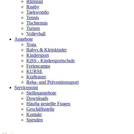
Rhönrad
Rugby
Taekwondo
Tennis
Tischtennis
Turnen
Volleyball
Angebote
Yoga
Babys & Kleinkinder
Kindersport
KiSS - Kindersportschule
Feriencamps
KURSE
Kraftraum
Reha- und Präventionssport
Servicepoint
Stellenangebote
Downloads
Häufig gestellte Fragen
Geschäftsstelle
Kontakt
Spenden