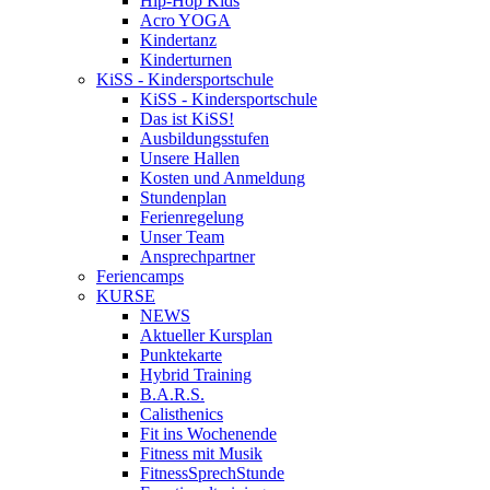
Hip-Hop Kids
Acro YOGA
Kindertanz
Kinderturnen
KiSS - Kindersportschule
KiSS - Kindersportschule
Das ist KiSS!
Ausbildungsstufen
Unsere Hallen
Kosten und Anmeldung
Stundenplan
Ferienregelung
Unser Team
Ansprechpartner
Feriencamps
KURSE
NEWS
Aktueller Kursplan
Punktekarte
Hybrid Training
B.A.R.S.
Calisthenics
Fit ins Wochenende
Fitness mit Musik
FitnessSprechStunde