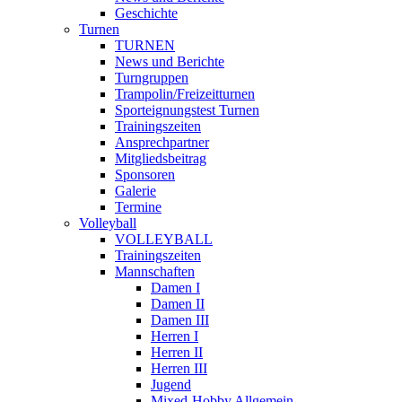
Geschichte
Turnen
TURNEN
News und Berichte
Turngruppen
Trampolin/Freizeitturnen
Sporteignungstest Turnen
Trainingszeiten
Ansprechpartner
Mitgliedsbeitrag
Sponsoren
Galerie
Termine
Volleyball
VOLLEYBALL
Trainingszeiten
Mannschaften
Damen I
Damen II
Damen III
Herren I
Herren II
Herren III
Jugend
Mixed-Hobby Allgemein