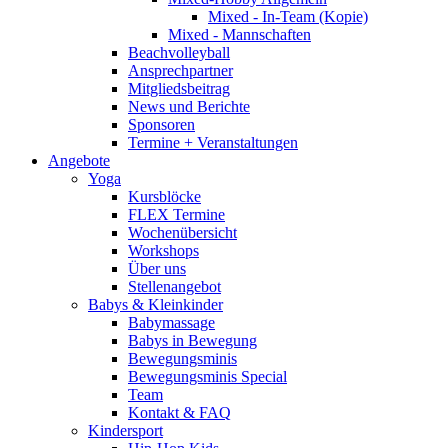
Mixed - In-Team (Kopie)
Mixed - Mannschaften
Beachvolleyball
Ansprechpartner
Mitgliedsbeitrag
News und Berichte
Sponsoren
Termine + Veranstaltungen
Angebote
Yoga
Kursblöcke
FLEX Termine
Wochenübersicht
Workshops
Über uns
Stellenangebot
Babys & Kleinkinder
Babymassage
Babys in Bewegung
Bewegungsminis
Bewegungsminis Special
Team
Kontakt & FAQ
Kindersport