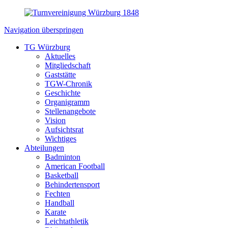
Navigation überspringen
TG Würzburg
Aktuelles
Mitgliedschaft
Gaststätte
TGW-Chronik
Geschichte
Organigramm
Stellenangebote
Vision
Aufsichtsrat
Wichtiges
Abteilungen
Badminton
American Football
Basketball
Behindertensport
Fechten
Handball
Karate
Leichtathletik