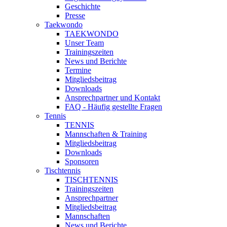
Geschichte
Presse
Taekwondo
TAEKWONDO
Unser Team
Trainingszeiten
News und Berichte
Termine
Mitgliedsbeitrag
Downloads
Ansprechpartner und Kontakt
FAQ - Häufig gestellte Fragen
Tennis
TENNIS
Mannschaften & Training
Mitgliedsbeitrag
Downloads
Sponsoren
Tischtennis
TISCHTENNIS
Trainingszeiten
Ansprechpartner
Mitgliedsbeitrag
Mannschaften
News und Berichte