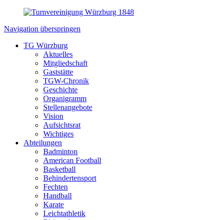
Navigation überspringen
TG Würzburg
Aktuelles
Mitgliedschaft
Gaststätte
TGW-Chronik
Geschichte
Organigramm
Stellenangebote
Vision
Aufsichtsrat
Wichtiges
Abteilungen
Badminton
American Football
Basketball
Behindertensport
Fechten
Handball
Karate
Leichtathletik