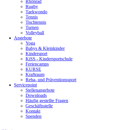
Rhönrad
Rugby
Taekwondo
Tennis
Tischtennis
Turnen
Volleyball
Angebote
Yoga
Babys & Kleinkinder
Kindersport
KiSS - Kindersportschule
Feriencamps
KURSE
Kraftraum
Reha- und Präventionssport
Servicepoint
Stellenangebote
Downloads
Häufig gestellte Fragen
Geschäftsstelle
Kontakt
Spenden