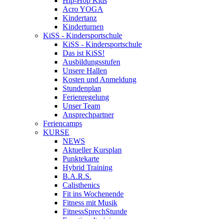
Hip-Hop Kids
Acro YOGA
Kindertanz
Kinderturnen
KiSS - Kindersportschule
KiSS - Kindersportschule
Das ist KiSS!
Ausbildungsstufen
Unsere Hallen
Kosten und Anmeldung
Stundenplan
Ferienregelung
Unser Team
Ansprechpartner
Feriencamps
KURSE
NEWS
Aktueller Kursplan
Punktekarte
Hybrid Training
B.A.R.S.
Calisthenics
Fit ins Wochenende
Fitness mit Musik
FitnessSprechStunde