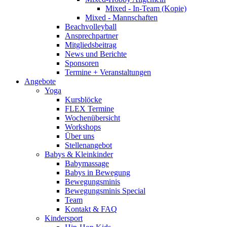
Mixed - In-Team (Kopie)
Mixed - Mannschaften
Beachvolleyball
Ansprechpartner
Mitgliedsbeitrag
News und Berichte
Sponsoren
Termine + Veranstaltungen
Angebote
Yoga
Kursblöcke
FLEX Termine
Wochenübersicht
Workshops
Über uns
Stellenangebot
Babys & Kleinkinder
Babymassage
Babys in Bewegung
Bewegungsminis
Bewegungsminis Special
Team
Kontakt & FAQ
Kindersport