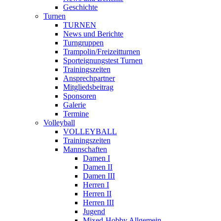
Geschichte
Turnen
TURNEN
News und Berichte
Turngruppen
Trampolin/Freizeitturnen
Sporteignungstest Turnen
Trainingszeiten
Ansprechpartner
Mitgliedsbeitrag
Sponsoren
Galerie
Termine
Volleyball
VOLLEYBALL
Trainingszeiten
Mannschaften
Damen I
Damen II
Damen III
Herren I
Herren II
Herren III
Jugend
Mixed-Hobby Allgemein