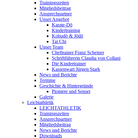
Trainingszeiten
Mitgliedsbeitrag
Ansprechpartner
Unser Angebot
Karate-Dō
Kindertraining
Kobudō & Jōdō
Tai Chi
Unser Team
Cheftrainer Franz Scheiner
Schriftführerin Claudia von Collani
Die Kindertrainer
Kassenwart Jürgen Stark
News und Berichte
Termine
Geschichte & Hintergründe
Pioniere und Sensei
Galerie
Leichtathletik
LEICHTATHLETIK
Trainingszeiten
Ansprechpartner
Mitgliedsbeitrag
News und Berichte
Downloads