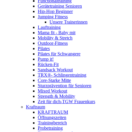
Functionaltraining
Gerätetraining Senioren
Hip-Hop Beginner
Jumping Fitness
Unsere Trainerinnen
Lauftraining
Mama fit - Baby mit
Mobility & Stretch
Outdoor-Fitness
Pilates
Pilates für Schwangere
Pump it!
Rücken-Fit
Sandsack Workout
TRX®- Schlingentraining
Core-Starke Mitte
Sturzprävention für Senioren
Mixed Workout
Strength & Mobility
Zeit für dich-TGW Frauenkurs
Kraftraum
KRAFTRAUM
Öffnungszeiten
Trainingbereich
Probetraining