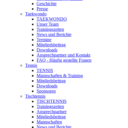
Geschichte
Presse
Taekwondo
TAEKWONDO
Unser Team
Trainingszeiten
News und Berichte
Termine
Mitgliedsbeitrag
Downloads
Ansprechpartner und Kontakt
FAQ - Häufig gestellte Fragen
Tennis
TENNIS
Mannschaften & Training
Mitgliedsbeitrag
Downloads
Sponsoren
Tischtennis
TISCHTENNIS
Trainingszeiten
Ansprechpartner
Mitgliedsbeitrag
Mannschaften
News und Berichte