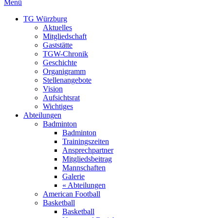
Menü
TG Würzburg
Aktuelles
Mitgliedschaft
Gaststätte
TGW-Chronik
Geschichte
Organigramm
Stellenangebote
Vision
Aufsichtsrat
Wichtiges
Abteilungen
Badminton
Badminton
Trainingszeiten
Ansprechpartner
Mitgliedsbeitrag
Mannschaften
Galerie
« Abteilungen
American Football
Basketball
Basketball