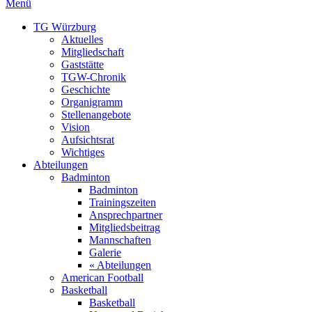
Menü
TG Würzburg
Aktuelles
Mitgliedschaft
Gaststätte
TGW-Chronik
Geschichte
Organigramm
Stellenangebote
Vision
Aufsichtsrat
Wichtiges
Abteilungen
Badminton
Badminton
Trainingszeiten
Ansprechpartner
Mitgliedsbeitrag
Mannschaften
Galerie
« Abteilungen
American Football
Basketball
Basketball