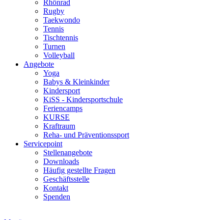
Rhönrad
Rugby
Taekwondo
Tennis
Tischtennis
Turnen
Volleyball
Angebote
Yoga
Babys & Kleinkinder
Kindersport
KiSS - Kindersportschule
Feriencamps
KURSE
Kraftraum
Reha- und Präventionssport
Servicepoint
Stellenangebote
Downloads
Häufig gestellte Fragen
Geschäftsstelle
Kontakt
Spenden