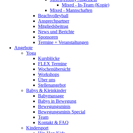
Mixed - In-Team (Kopie)
Mixed - Mannschaften
Beachvolleyball
Ansprechpartner
Mitgliedsbeitrag
News und Berichte
Sponsoren
Termine + Veranstaltungen
Angebote
Yoga
Kursblöcke
FLEX Termine
Wochenübersicht
Workshops
Über uns
Stellenangebot
Babys & Kleinkinder
Babymassage
Babys in Bewegung
Bewegungsminis
Bewegungsminis Special
Team
Kontakt & FAQ
Kindersport