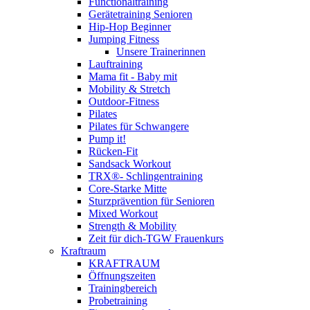
Functionaltraining
Gerätetraining Senioren
Hip-Hop Beginner
Jumping Fitness
Unsere Trainerinnen
Lauftraining
Mama fit - Baby mit
Mobility & Stretch
Outdoor-Fitness
Pilates
Pilates für Schwangere
Pump it!
Rücken-Fit
Sandsack Workout
TRX®- Schlingentraining
Core-Starke Mitte
Sturzprävention für Senioren
Mixed Workout
Strength & Mobility
Zeit für dich-TGW Frauenkurs
Kraftraum
KRAFTRAUM
Öffnungszeiten
Trainingbereich
Probetraining