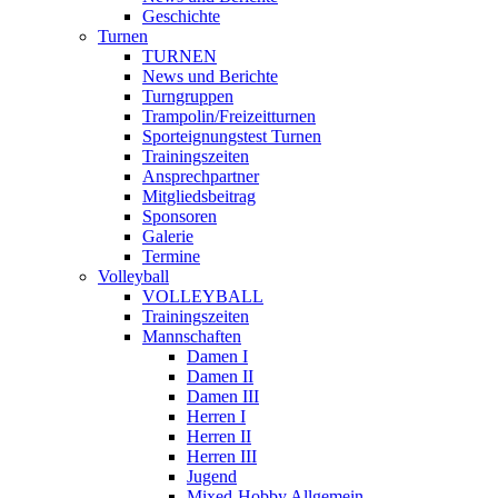
Geschichte
Turnen
TURNEN
News und Berichte
Turngruppen
Trampolin/Freizeitturnen
Sporteignungstest Turnen
Trainingszeiten
Ansprechpartner
Mitgliedsbeitrag
Sponsoren
Galerie
Termine
Volleyball
VOLLEYBALL
Trainingszeiten
Mannschaften
Damen I
Damen II
Damen III
Herren I
Herren II
Herren III
Jugend
Mixed-Hobby Allgemein