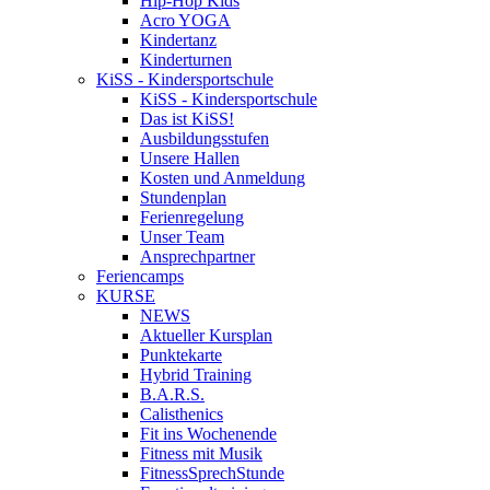
Hip-Hop Kids
Acro YOGA
Kindertanz
Kinderturnen
KiSS - Kindersportschule
KiSS - Kindersportschule
Das ist KiSS!
Ausbildungsstufen
Unsere Hallen
Kosten und Anmeldung
Stundenplan
Ferienregelung
Unser Team
Ansprechpartner
Feriencamps
KURSE
NEWS
Aktueller Kursplan
Punktekarte
Hybrid Training
B.A.R.S.
Calisthenics
Fit ins Wochenende
Fitness mit Musik
FitnessSprechStunde