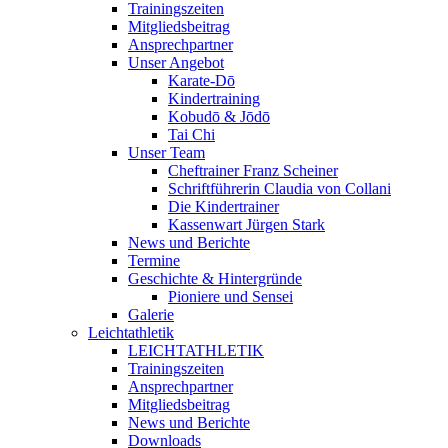
Trainingszeiten
Mitgliedsbeitrag
Ansprechpartner
Unser Angebot
Karate-Dō
Kindertraining
Kobudō & Jōdō
Tai Chi
Unser Team
Cheftrainer Franz Scheiner
Schriftführerin Claudia von Collani
Die Kindertrainer
Kassenwart Jürgen Stark
News und Berichte
Termine
Geschichte & Hintergründe
Pioniere und Sensei
Galerie
Leichtathletik
LEICHTATHLETIK
Trainingszeiten
Ansprechpartner
Mitgliedsbeitrag
News und Berichte
Downloads