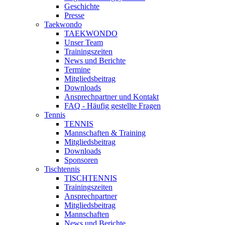
Geschichte
Presse
Taekwondo
TAEKWONDO
Unser Team
Trainingszeiten
News und Berichte
Termine
Mitgliedsbeitrag
Downloads
Ansprechpartner und Kontakt
FAQ - Häufig gestellte Fragen
Tennis
TENNIS
Mannschaften & Training
Mitgliedsbeitrag
Downloads
Sponsoren
Tischtennis
TISCHTENNIS
Trainingszeiten
Ansprechpartner
Mitgliedsbeitrag
Mannschaften
News und Berichte