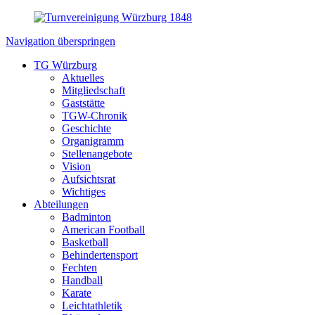
Navigation überspringen
TG Würzburg
Aktuelles
Mitgliedschaft
Gaststätte
TGW-Chronik
Geschichte
Organigramm
Stellenangebote
Vision
Aufsichtsrat
Wichtiges
Abteilungen
Badminton
American Football
Basketball
Behindertensport
Fechten
Handball
Karate
Leichtathletik