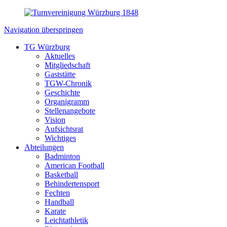
Navigation überspringen
TG Würzburg
Aktuelles
Mitgliedschaft
Gaststätte
TGW-Chronik
Geschichte
Organigramm
Stellenangebote
Vision
Aufsichtsrat
Wichtiges
Abteilungen
Badminton
American Football
Basketball
Behindertensport
Fechten
Handball
Karate
Leichtathletik