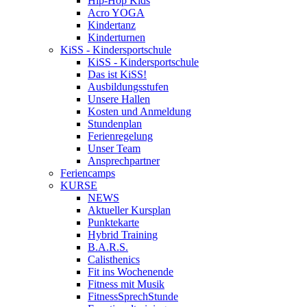
Hip-Hop Kids
Acro YOGA
Kindertanz
Kinderturnen
KiSS - Kindersportschule
KiSS - Kindersportschule
Das ist KiSS!
Ausbildungsstufen
Unsere Hallen
Kosten und Anmeldung
Stundenplan
Ferienregelung
Unser Team
Ansprechpartner
Feriencamps
KURSE
NEWS
Aktueller Kursplan
Punktekarte
Hybrid Training
B.A.R.S.
Calisthenics
Fit ins Wochenende
Fitness mit Musik
FitnessSprechStunde