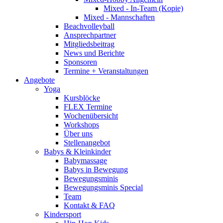
Mixed - In-Team (Kopie)
Mixed - Mannschaften
Beachvolleyball
Ansprechpartner
Mitgliedsbeitrag
News und Berichte
Sponsoren
Termine + Veranstaltungen
Angebote
Yoga
Kursblöcke
FLEX Termine
Wochenübersicht
Workshops
Über uns
Stellenangebot
Babys & Kleinkinder
Babymassage
Babys in Bewegung
Bewegungsminis
Bewegungsminis Special
Team
Kontakt & FAQ
Kindersport