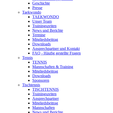
Geschichte
Presse
Taekwondo
TAEKWONDO
Unser Team
Trainingszeiten
News und Berichte
Termine
Mitgliedsbeitrag
Downloads
Ansprechpartner und Kontakt
FAQ - Häufig gestellte Fragen
Tennis
TENNIS
Mannschaften & Training
Mitgliedsbeitrag
Downloads
Sponsoren
Tischtennis
TISCHTENNIS
Trainingszeiten
Ansprechpartner
Mitgliedsbeitrag
Mannschaften
News und Berichte