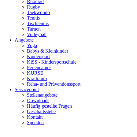
Rhönrad
Rugby
Taekwondo
Tennis
Tischtennis
Turnen
Volleyball
Angebote
Yoga
Babys & Kleinkinder
Kindersport
KiSS - Kindersportschule
Feriencamps
KURSE
Kraftraum
Reha- und Präventionssport
Servicepoint
Stellenangebote
Downloads
Häufig gestellte Fragen
Geschäftsstelle
Kontakt
Spenden