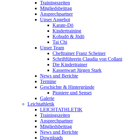
Trainingszeiten
Mitgliedsbeitrag
Ansprechpartner
Unser Angebot
Karate-Dō
Kindertraining
Kobudō & Jōdō
Tai Chi
Unser Team
Cheftrainer Franz Scheiner
Schriftführerin Claudia von Collani
Die Kindertrainer
Kassenwart Jürgen Stark
News und Berichte
Termine
Geschichte & Hintergründe
Pioniere und Sensei
Galerie
Leichtathletik
LEICHTATHLETIK
Trainingszeiten
Ansprechpartner
Mitgliedsbeitrag
News und Berichte
Downloads