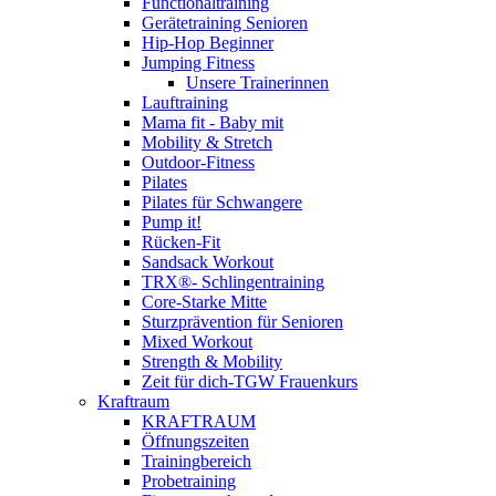
Functionaltraining
Gerätetraining Senioren
Hip-Hop Beginner
Jumping Fitness
Unsere Trainerinnen
Lauftraining
Mama fit - Baby mit
Mobility & Stretch
Outdoor-Fitness
Pilates
Pilates für Schwangere
Pump it!
Rücken-Fit
Sandsack Workout
TRX®- Schlingentraining
Core-Starke Mitte
Sturzprävention für Senioren
Mixed Workout
Strength & Mobility
Zeit für dich-TGW Frauenkurs
Kraftraum
KRAFTRAUM
Öffnungszeiten
Trainingbereich
Probetraining