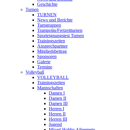
Geschichte
Turnen
TURNEN
News und Berichte
Turngruppen
Trampolin/Freizeitturnen
Sporteignungstest Turnen
Trainingszeiten
Ansprechpartner
Mitgliedsbeitrag
Sponsoren
Galerie
Termine
Volleyball
VOLLEYBALL
Trainingszeiten
Mannschaften
Damen I
Damen II
Damen III
Herren I
Herren II
Herren III
Jugend
Mixed-Hobby Allgemein