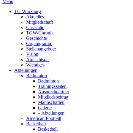
Menü
TG Würzburg
Aktuelles
Mitgliedschaft
Gaststätte
TGW-Chronik
Geschichte
Organigramm
Stellenangebote
Vision
Aufsichtsrat
Wichtiges
Abteilungen
Badminton
Badminton
Trainingszeiten
Ansprechpartner
Mitgliedsbeitrag
Mannschaften
Galerie
« Abteilungen
American Football
Basketball
Basketball